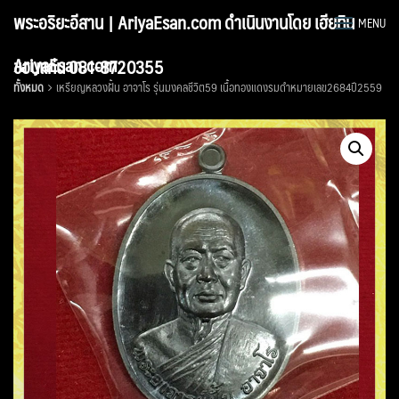
Skip
พระอริยะอีสาน | AriyaEsan.com ดำเนินงานโดย เฮียทิน
MENU
to
content
AriyaEsan.com
ขอนแก่น 081-8720355
ทั้งหมด
เหรียญหลวงฝั้น อาจาโร รุ่นมงคลชีวิต59 เนื้อทองแดงรมดำหมายเลข2684ปี2559