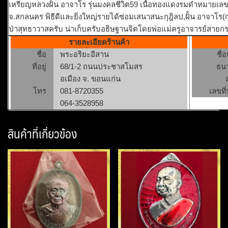
เหรียญหลวงฝั้น อาจาโร รุ่นมงคลชีวิต59 เนื้อทองแดงรมดำหมายเลข268
จ.สกลนคร พิธีดีและยิ่งใหญ่รายได้ซ่อมเสนาสนะกุฎิลป,ฝั้น อาจาโร(กุ
ป่าสุทธาวาสครับ น่าเก็บครับอธิษฐานจิตโดยพ่อแม่ครูอาจารย์สาย
รายละเอียดร้านค้า
ชื่อ
พระอริยะอีสาน
ชื่
ที่อยู่
68/1-2 ถนนประชาสโมสร
ธน
อเมือง จ. ขอนแก่น
โทร
081-8720355
เลขที่
064-3528958
สินค้าที่เกี่ยวข้อง