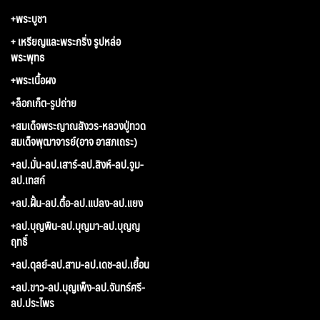
+พระบูชา
+ เหรียญและพระกริ่ง รูปหล่อ
พระพุทธ
+พระเนื้อผง
+ล็อกเก็ต-รูปถ่าย
+สมเด็จพระญาณสังวร-หลวงปู่ทวด
สมเด็จพุฒาจารย์(อาจ อาสภเถระ)
+ลป.มั่น-ลป.เสาร์-ลป.สิงห์-ลป.จูม-
ลป.เทสก์
+ลป.ฝั้น-ลป.ตื้อ-ลป.แปลง-ลป.แยง
+ลป.บุญพิน-ลป.บุญมา-ลป.บุญญ
ฤทธิ์
+ลป.ดุลย์-ลป.สาม-ลป.เดช-ลป.เยื้อน
+ลป.ขาว-ลป.บุญเพ็ง-ลป.จันทร์ศรี-
ลป.ประไพร