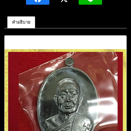
จาโร
รุ่น
มงคล
คำอธิบาย
ชีวิต59
เนื้อ
คำอธิบาย
ทองแดง
รม
ดำ
หมายเลข2684ปี2559
ชิ้น