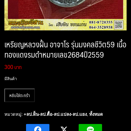
เหรียญหลวงฝั้น อาจาโร รุ่นมงคลชีวิต59 เนื้อ
ทองแดงรมดำหมายเลข2684ปี2559
300
มีสินค้า
จำนวน
หยิบใส่ตะกร้า
เหรียญ
หล
วง
หมวดหมู่:
+ลป.ฝั้น-ลป.ตื้อ-ลป.แปลง-ลป.แยง
,
ทั้งหมด
ฝั้น
อา