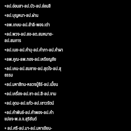
+ลป.อ่อนสา-ลป.บัว-ลป.อ่อนสี
+ลป.บุญหนา-ลป.ผ่าน
+ลพ.เกษม-ลป.สำลี-พอจ.เต่า
+ลป.พวง-ลป.สอ-ลต.สมหมาย-
ลป.สมภาร
+ลป.เนย-ลป.คำบุ-ลป.คำภา-ลป.คำผา
+ลพ.คูณ-ลพ.ทอง-ลป.เหรียญชัย
+ลป.เคน-ลป.สมชาย-ลป.สุดใจ-ลป.สุ
ธรรม
+ลป.มหาสีทน-หลวงปู่ธีร์-ลป.เมี้ยน
+ลป.เครื่อง-ลป.ชา-ลป.สี-ลป.จาม
+ลป.อุดม-ลป.แก้ว-ลป.เชาวรัตน์
+ลป.คำพันธ์-ลป.คำพอง-ลป.คำ
แปลง-พ.อ.จ.สุริยันต์
+ ลป.ศรี-ลป.มา-ลป.มหาเขียน-