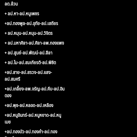
ลต.ล้วน
+ ลป.หา-ลป.หนูเพชร
+ลป.ทองพูล-ลป.อุทัย-ลป.เสถียร
+ ลป.หมุน-ลป.หนุน-ลป.วิจิตร
+ ลป.มหาศิลา-ลป.ศิลา-ลพ.กองแพง
+ ลป.สูนย์-ลป.พัฒน์-ลป.สีลา
+ ลป.ไม-ลป.สมเกียรติ-ลป.พิชิต
+ลป.สาย-ลป.สรวง-ลป.แสง-
ลป.สมศรี
+ลป.เกลี้ยง-ลพ.จรัญ-ลป.คีบ-ลป.อิน
ตอง
+ลป.พุธ-ลป.หลอด-ลป.เหลือง
+ลป.หนูอินทร์-ลป.หนูหยาด-ลป.หนู
เมย
+ลป.ทองบัว-ลป.ทองคำ-ลป.ทอง