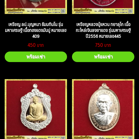
เหรียญ ลป.บุญหนา ธัมมทินโน รุ่น
เหรียญหลวงปู่แหวน ทยาลุโก เนื้อ
มหาเศรษฐี เนื้อทองแดงมันปู หมายเลข
กะไหล่เงินลงยาแดง รุ่นมหาเศรษฐี
409
ปี2556 หมายเลข445
450
750
พร้อมเช่า
พร้อมเช่า