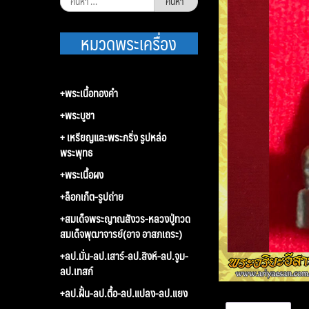
สำหรับ:
หมวดพระเครื่อง
+พระเนื้อทองคำ
+พระบูชา
+ เหรียญและพระกริ่ง รูปหล่อ
พระพุทธ
+พระเนื้อผง
+ล็อกเก็ต-รูปถ่าย
+สมเด็จพระญาณสังวร-หลวงปู่ทวด
สมเด็จพุฒาจารย์(อาจ อาสภเถระ)
+ลป.มั่น-ลป.เสาร์-ลป.สิงห์-ลป.จูม-
ลป.เทสก์
+ลป.ฝั้น-ลป.ตื้อ-ลป.แปลง-ลป.แยง