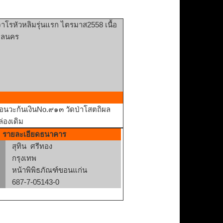
จาโรหัวหลิมรุ่นแรก ไตรมาส2558 เนื้อ
สกลนคร
้อนวะก้นเงินNo.๙๑๓ วัดป่าโสตถิผล
่องเดิม
รายละเอียดธนาคาร
สุทิน ศรีทอง
กรุงเทพ
หน้าพิพิธภัณฑ์ขอนแก่น
687-7-05143-0