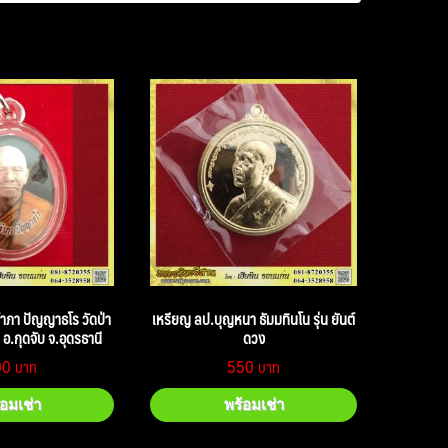
คำภา ปัญญาธโร วัดป่า
เหรียญ ลป.บุญหนา ธัมมทินโน รุ่น ยันต์
.กุดจับ จ.อุดรธานี
ดวง
00
550
้อมเช่า
พร้อมเช่า