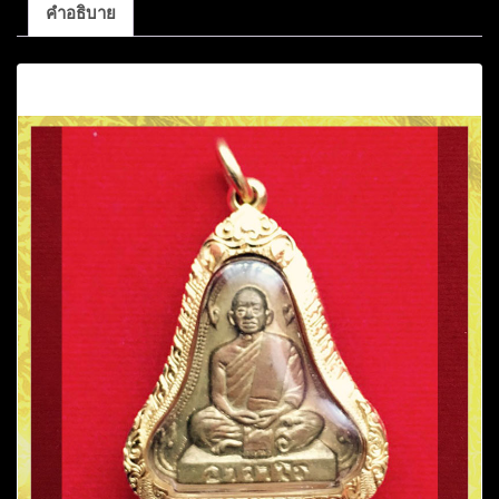
คำอธิบาย
คำอธิบาย