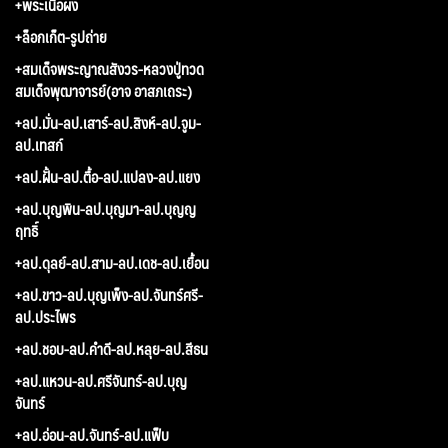
+พระเนื้อผง
+ล็อกเก็ต-รูปถ่าย
+สมเด็จพระญาณสังวร-หลวงปู่ทวด
สมเด็จพุฒาจารย์(อาจ อาสภเถระ)
+ลป.มั่น-ลป.เสาร์-ลป.สิงห์-ลป.จูม-
ลป.เทสก์
+ลป.ฝั้น-ลป.ตื้อ-ลป.แปลง-ลป.แยง
+ลป.บุญพิน-ลป.บุญมา-ลป.บุญญ
ฤทธิ์
+ลป.ดุลย์-ลป.สาม-ลป.เดช-ลป.เยื้อน
+ลป.ขาว-ลป.บุญเพ็ง-ลป.จันทร์ศรี-
ลป.ประไพร
+ลป.ชอบ-ลป.คำดี-ลป.หลุย-ลป.สีธน
+ลป.แหวน-ลป.ศรีจันทร์-ลป.บุญ
จันทร์
+ลป.อ่อน-ลป.จันทร์-ลป.แฟ็บ