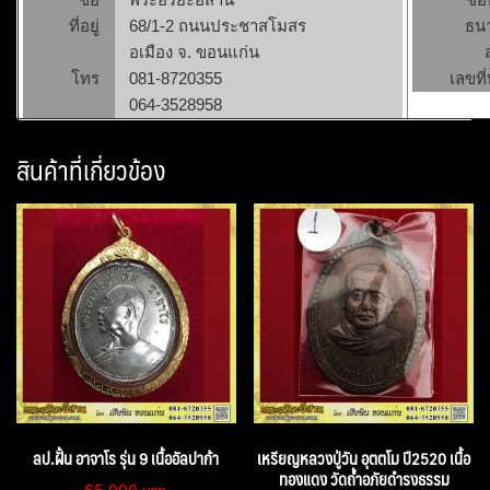
ที่อยู่
68/1-2 ถนนประชาสโมสร
ธน
อเมือง จ. ขอนแก่น
โทร
081-8720355
เลขที่
064-3528958
สินค้าที่เกี่ยวข้อง
ลป.ฝั้น อาจาโร รุ่น 9 เนื้ออัลปาก้า
เหรียญหลวงปู่วัน อุตตโม ปี2520 เนื้อ
ทองแดง วัดถ้ำอภัยดำรงธรรม
65,000