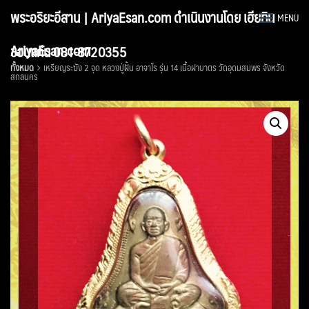
Skip
พระอริยะอีสาน | AriyaEsan.com ดำเนินงานโดย เฮียทิน
MENU
to
content
AriyaEsan.com
ขอนแก่น 081-8720355
ทั้งหมด
เหรียญระฆัง 2 จุด หลวงปู่ฝั้น อาจาโร รุ่น 14 เนื้อฝาบาตร วัดอุดมสมพร จังหวัด
สกลนคร