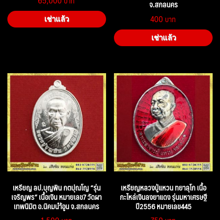
จ.สกลนคร
400
เช่าแล้ว
เช่าแล้ว
เหรียญ ลป.บุญพิน กตปุณโญ “รุ่น
เหรียญหลวงปู่แหวน ทยาลุโก เนื้อ
เจริญพร” เนื้อเงิน หมายเลข7 วัดผา
กะไหล่เงินลงยาแดง รุ่นมหาเศรษฐี
เทพนิมิต อ.นิคมนำ้อูน จ.สกลนคร
ปี2556 หมายเลข445