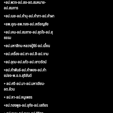
+ลป.พวง-ลป.สอ-ลต.สมหมาย-
ลป.สมภาร
+ลป.เนย-ลป.คำบุ-ลป.คำภา-ลป.คำผา
+ลพ.คูณ-ลพ.ทอง-ลป.เหรียญชัย
+ลป.เคน-ลป.สมชาย-ลป.สุดใจ-ลป.สุ
ธรรม
+ลป.มหาสีทน-หลวงปู่ธีร์-ลป.เมี้ยน
+ลป.เครื่อง-ลป.ชา-ลป.สี-ลป.จาม
+ลป.อุดม-ลป.แก้ว-ลป.เชาวรัตน์
+ลป.คำพันธ์-ลป.คำพอง-ลป.คำ
แปลง-พ.อ.จ.สุริยันต์
+ ลป.ศรี-ลป.มา-ลป.มหาเขียน-
ลต.ล้วน
+ ลป.หา-ลป.หนูเพชร
+ลป.ทองพูล-ลป.อุทัย-ลป.เสถียร