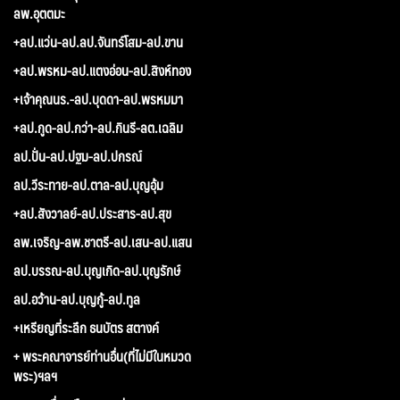
ลพ.อุตตมะ
+ลป.แว่น-ลป.ลป.จันทร์โสม-ลป.ขาน
+ลป.พรหม-ลป.แตงอ่อน-ลป.สิงห์ทอง
+เจ้าคุณนร.-ลป.บุดดา-ลป.พรหมมา
+ลป.กูด-ลป.กว่า-ลป.กินรี-ลต.เฉลิม
ลป.ปั่น-ลป.ปฐม-ลป.ปกรณ์
ลป.วีระทาย-ลป.ตาล-ลป.บุญอุ้ม
+ลป.สังวาลย์-ลป.ประสาร-ลป.สุข
ลพ.เจริญ-ลพ.ชาตรี-ลป.เสน-ลป.แสน
ลป.บรรณ-ลป.บุญเกิด-ลป.บุญรักษ์
ลป.อว้าน-ลป.บุญกู้-ลป.ทูล
+เหรียญที่ระลึก ธนบัตร สตางค์
+ พระคณาจารย์ท่านอื่น(ที่ไม่มีในหมวด
พระ)ฯลฯ