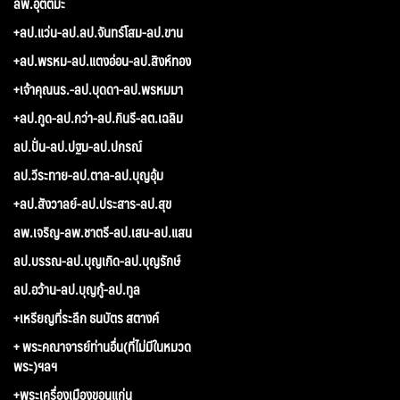
ลพ.อุตตมะ
+ลป.แว่น-ลป.ลป.จันทร์โสม-ลป.ขาน
+ลป.พรหม-ลป.แตงอ่อน-ลป.สิงห์ทอง
+เจ้าคุณนร.-ลป.บุดดา-ลป.พรหมมา
+ลป.กูด-ลป.กว่า-ลป.กินรี-ลต.เฉลิม
ลป.ปั่น-ลป.ปฐม-ลป.ปกรณ์
ลป.วีระทาย-ลป.ตาล-ลป.บุญอุ้ม
+ลป.สังวาลย์-ลป.ประสาร-ลป.สุข
ลพ.เจริญ-ลพ.ชาตรี-ลป.เสน-ลป.แสน
ลป.บรรณ-ลป.บุญเกิด-ลป.บุญรักษ์
ลป.อว้าน-ลป.บุญกู้-ลป.ทูล
+เหรียญที่ระลึก ธนบัตร สตางค์
+ พระคณาจารย์ท่านอื่น(ที่ไม่มีในหมวด
พระ)ฯลฯ
+พระเครื่องเมืองขอนแก่น