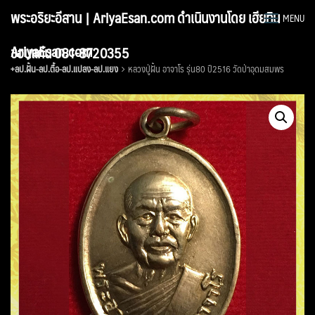
Skip
พระอริยะอีสาน | AriyaEsan.com ดำเนินงานโดย เฮียทิน
MENU
to
content
AriyaEsan.com
ขอนแก่น 081-8720355
+ลป.ฝั้น-ลป.ตื้อ-ลป.แปลง-ลป.แยง
หลวงปู่ฝั้น อาจาโร รุ่น80 ปี2516 วัดป่าอุดมสมพร