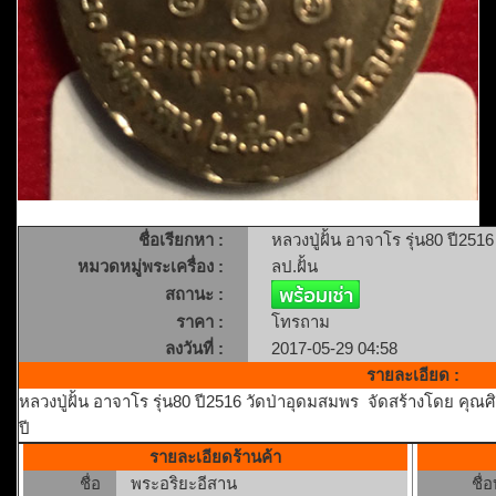
ชื่อเรียกหา :
หลวงปู่ฝั้น อาจาโร รุ่น80 ปี251
หมวดหมู่พระเครื่อง :
ลป.ฝั้น
สถานะ :
ราคา :
โทรถาม
ลงวันที่ :
2017-05-29 04:58
รายละเอียด :
หลวงปู่ฝั้น อาจาโร รุ่น80 ปี2516 วัดป่าอุดมสมพร จัดสร้างโดย คุ
ปี
รายละเอียดร้านค้า
ชื่อ
พระอริยะอีสาน
ชื่