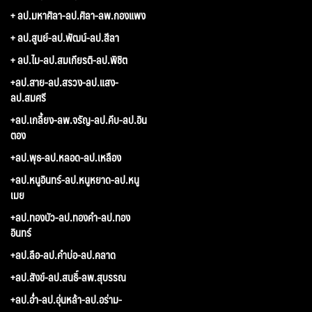
+ ลป.มหาศิลา-ลป.ศิลา-ลพ.กองแพง
+ ลป.สูนย์-ลป.พัฒน์-ลป.สีลา
+ ลป.ไม-ลป.สมเกียรติ-ลป.พิชิต
+ลป.สาย-ลป.สรวง-ลป.แสง-
ลป.สมศรี
+ลป.เกลี้ยง-ลพ.จรัญ-ลป.คีบ-ลป.อิน
ตอง
+ลป.พุธ-ลป.หลอด-ลป.เหลือง
+ลป.หนูอินทร์-ลป.หนูหยาด-ลป.หนู
เมย
+ลป.ทองบัว-ลป.ทองคำ-ลป.ทอง
อินทร์
+ลป.ลือ-ลป.คำบ่อ-ลป.คลาด
+ลป.สังข์-ลป.สนธิ์-ลพ.สุบรรณ
+ลป.อ่ำ-ลป.อุ่นหล้า-ลป.อร่าม-