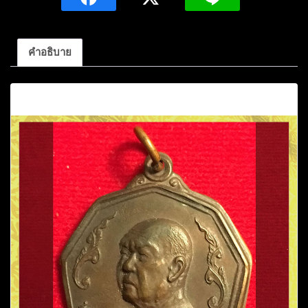
จาโร
รุ่น57
ปี2517
คำอธิบาย
เนื้อ
ทองแดง
คำอธิบาย
รม
น้ำตาล
วัด
ป่า
อุดม
สมพร
ชิ้น