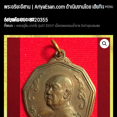
Skip
พระอริยะอีสาน | AriyaEsan.com ดำเนินงานโดย เฮียทิน
MENU
to
content
AriyaEsan.com
ขอนแก่น 081-8720355
ทั้งหมด
หลวงปู่ฝั้น อาจาโร รุ่น57 ปี2517 เนื้อทองแดงรมน้ำตาล วัดป่าอุดมสมพร