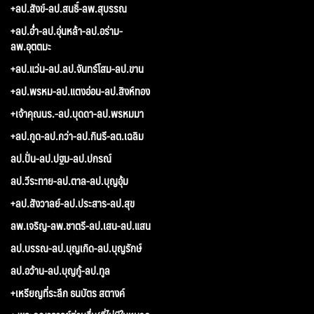
+ลป.สังข์-ลป.สนธิ์-ลพ.สุบรรณ
+ลป.อ่ำ-ลป.อุ่นหล้า-ลป.อร่าม-
ลพ.อุตตมะ
+ลป.แว่น-ลป.ลป.จันทร์โสม-ลป.ขาน
+ลป.พรหม-ลป.แตงอ่อน-ลป.สิงห์ทอง
+เจ้าคุณนร.-ลป.บุดดา-ลป.พรหมมา
+ลป.กูด-ลป.กว่า-ลป.กินรี-ลต.เฉลิม
ลป.ปั่น-ลป.ปฐม-ลป.ปกรณ์
ลป.วีระทาย-ลป.ตาล-ลป.บุญอุ้ม
+ลป.สังวาลย์-ลป.ประสาร-ลป.สุข
ลพ.เจริญ-ลพ.ชาตรี-ลป.เสน-ลป.แสน
ลป.บรรณ-ลป.บุญเกิด-ลป.บุญรักษ์
ลป.อว้าน-ลป.บุญกู้-ลป.ทูล
+เหรียญที่ระลึก ธนบัตร สตางค์