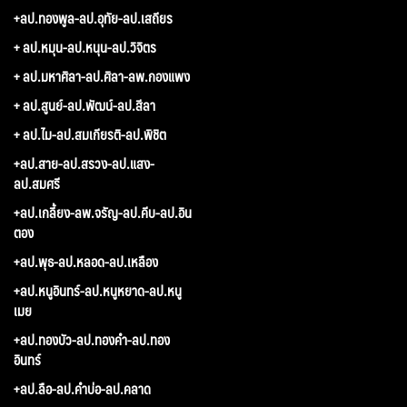
+ลป.ทองพูล-ลป.อุทัย-ลป.เสถียร
+ ลป.หมุน-ลป.หนุน-ลป.วิจิตร
+ ลป.มหาศิลา-ลป.ศิลา-ลพ.กองแพง
+ ลป.สูนย์-ลป.พัฒน์-ลป.สีลา
+ ลป.ไม-ลป.สมเกียรติ-ลป.พิชิต
+ลป.สาย-ลป.สรวง-ลป.แสง-
ลป.สมศรี
+ลป.เกลี้ยง-ลพ.จรัญ-ลป.คีบ-ลป.อิน
ตอง
+ลป.พุธ-ลป.หลอด-ลป.เหลือง
+ลป.หนูอินทร์-ลป.หนูหยาด-ลป.หนู
เมย
+ลป.ทองบัว-ลป.ทองคำ-ลป.ทอง
อินทร์
+ลป.ลือ-ลป.คำบ่อ-ลป.คลาด