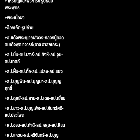
+ เหรียญและพระกริ่ง รูปหล่อ
พระพุทธ
+พระเนื้อผง
+ล็อกเก็ต-รูปถ่าย
+สมเด็จพระญาณสังวร-หลวงปู่ทวด
สมเด็จพุฒาจารย์(อาจ อาสภเถระ)
+ลป.มั่น-ลป.เสาร์-ลป.สิงห์-ลป.จูม-
ลป.เทสก์
+ลป.ฝั้น-ลป.ตื้อ-ลป.แปลง-ลป.แยง
+ลป.บุญพิน-ลป.บุญมา-ลป.บุญญ
ฤทธิ์
+ลป.ดุลย์-ลป.สาม-ลป.เดช-ลป.เยื้อน
+ลป.ขาว-ลป.บุญเพ็ง-ลป.จันทร์ศรี-
ลป.ประไพร
+ลป.ชอบ-ลป.คำดี-ลป.หลุย-ลป.สีธน
+ลป.แหวน-ลป.ศรีจันทร์-ลป.บุญ