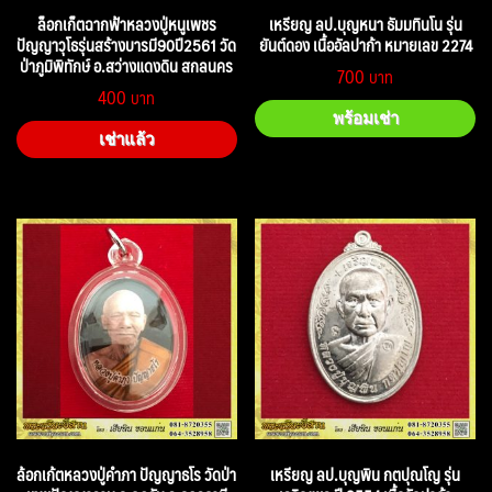
ล็อกเก็ตฉากฟ้าหลวงปู่หนูเพชร
เหรียญ ลป.บุญหนา ธัมมทินโน รุ่น
ปัญญาวุโธรุ่นสร้างบารมี90ปี2561 วัด
ยันต์ดอง เนื้ออัลปาก้า หมายเลข 2274
ป่าภูมิพิทักษ์ อ.สว่างแดงดิน สกลนคร
700
400
พร้อมเช่า
เช่าแล้ว
ล้อกเก้ตหลวงปู่คำภา ปัญญาธโร วัดป่า
เหรียญ ลป.บุญพิน กตปุณโญ รุ่น