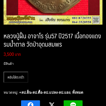
หลวงปู่ฝั้น อาจาโร รุ่น57 ปี2517 เนื้อทองแดง
รมน้ำตาล วัดป่าอุดมสมพร
3,500
มีสินค้า
จำนวน
หยิบใส่ตะกร้า
หล
วง
ปู่
หมวดหมู่:
+ลป.ฝั้น-ลป.ตื้อ-ลป.แปลง-ลป.แยง
,
ทั้งหมด
ฝั้น
อา