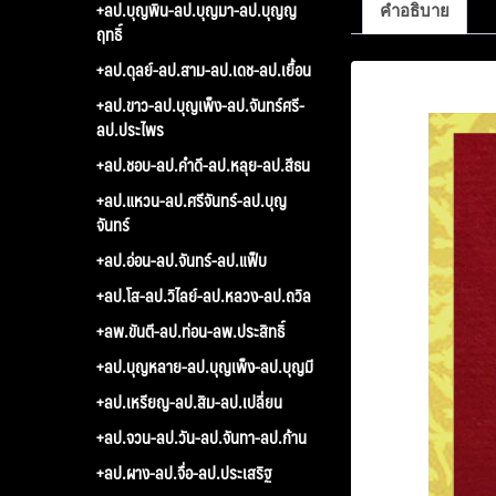
+ลป.บุญพิน-ลป.บุญมา-ลป.บุญญ
คำอธิบาย
ฤทธิ์
+ลป.ดุลย์-ลป.สาม-ลป.เดช-ลป.เยื้อน
คำอธิบาย
+ลป.ขาว-ลป.บุญเพ็ง-ลป.จันทร์ศรี-
ลป.ประไพร
+ลป.ชอบ-ลป.คำดี-ลป.หลุย-ลป.สีธน
+ลป.แหวน-ลป.ศรีจันทร์-ลป.บุญ
จันทร์
+ลป.อ่อน-ลป.จันทร์-ลป.แฟ็บ
+ลป.โส-ลป.วิไลย์-ลป.หลวง-ลป.ถวิล
+ลพ.ขันตี-ลป.ท่อน-ลพ.ประสิทธิ์
+ลป.บุญหลาย-ลป.บุญเพ็ง-ลป.บุญมี
+ลป.เหรียญ-ลป.สิม-ลป.เปลี่ยน
+ลป.จวน-ลป.วัน-ลป.จันทา-ลป.ก้าน
+ลป.ผาง-ลป.จื่อ-ลป.ประเสริฐ