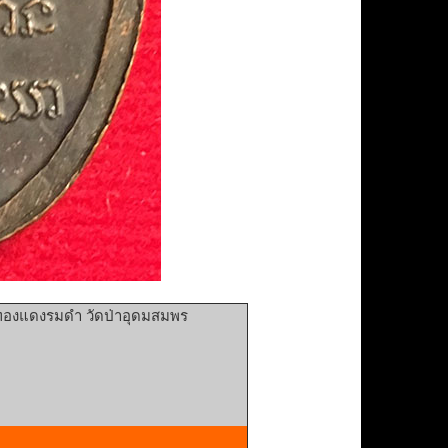
ื้อทองแดงรมดำ วัดป่าอุดมสมพร