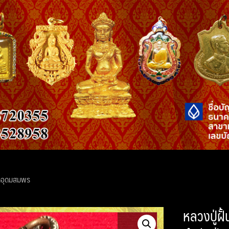
ป่าอุดมสมพร
หลวงปู่ฝั