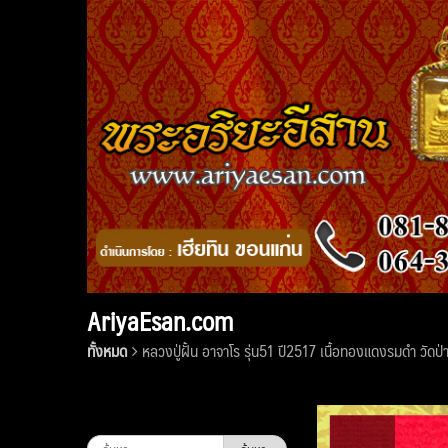
Skip
to
content
AriyaEsan.com
ทั้งหมด
หลวงปู่ฝั้น อาจาโร รุ่น51 ปี2517 เนื้อทองแดงรมดำ วัด
ค้นหา