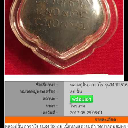
ชื่อเรียกหา :
หลวงปู่ฝั้น อาจาโร รุ่น34 ปี25
หมวดหมู่พระเครื่อง :
ลป.ฝั้น
สถานะ :
ราคา :
โทรถาม
ลงวันที่ :
2017-05-29 06:01
รายละเอียด :
หลวงปู่ฝั้น อาจาโร รุ่น34 ปี2516 เนื้อทองแดงรมดำ วัดป่าอุดมสมพ