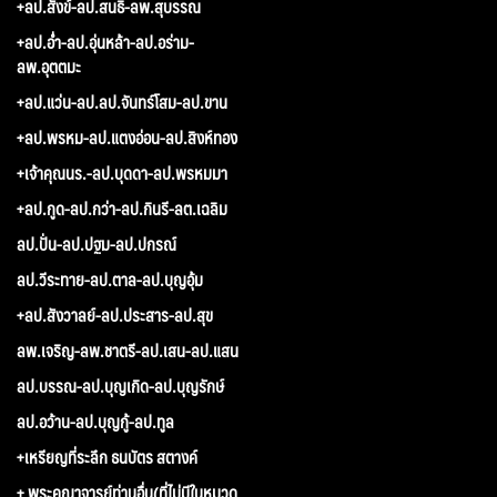
+ลป.สังข์-ลป.สนธิ์-ลพ.สุบรรณ
+ลป.อ่ำ-ลป.อุ่นหล้า-ลป.อร่าม-
ลพ.อุตตมะ
+ลป.แว่น-ลป.ลป.จันทร์โสม-ลป.ขาน
+ลป.พรหม-ลป.แตงอ่อน-ลป.สิงห์ทอง
+เจ้าคุณนร.-ลป.บุดดา-ลป.พรหมมา
+ลป.กูด-ลป.กว่า-ลป.กินรี-ลต.เฉลิม
ลป.ปั่น-ลป.ปฐม-ลป.ปกรณ์
ลป.วีระทาย-ลป.ตาล-ลป.บุญอุ้ม
+ลป.สังวาลย์-ลป.ประสาร-ลป.สุข
ลพ.เจริญ-ลพ.ชาตรี-ลป.เสน-ลป.แสน
ลป.บรรณ-ลป.บุญเกิด-ลป.บุญรักษ์
ลป.อว้าน-ลป.บุญกู้-ลป.ทูล
+เหรียญที่ระลึก ธนบัตร สตางค์
+ พระคณาจารย์ท่านอื่น(ที่ไม่มีในหมวด