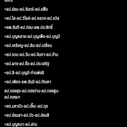
+ลป.อ่อน-ลป.จันทร์-ลป.แฟ็บ
+ลป.โส-ลป.วิไลย์-ลป.หลวง-ลป.ถวิล
+ลพ.ขันตี-ลป.ท่อน-ลพ.ประสิทธิ์
+ลป.บุญหลาย-ลป.บุญเพ็ง-ลป.บุญมี
+ลป.เหรียญ-ลป.สิม-ลป.เปลี่ยน
+ลป.จวน-ลป.วัน-ลป.จันทา-ลป.ก้าน
+ลป.ผาง-ลป.จื่อ-ลป.ประเสริฐ
+ลป.ลี-ลป.บุญมี-ท่านพ่อลี
+ลป.เพียร-ลพ.จันมี-ลป.กัณหา
ลป.ทองสุข-ลป.ทองปาน-ลป.ทองสูน-
ลป.ทองมา
+ลต.มหาบัว-ลป.เจี๊ยะ-ลป.ทุย
+ลป.อ่อนสา-ลป.บัว-ลป.อ่อนสี
+ลป.บุญหนา-ลป.ผ่าน