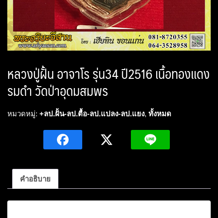
หลวงปู่ฝั้น อาจาโร รุ่น34 ปี2516 เนื้อทองแดง
รมดำ วัดป่าอุดมสมพร
หมวดหมู่:
+ลป.ฝั้น-ลป.ตื้อ-ลป.แปลง-ลป.แยง
,
ทั้งหมด
คำอธิบาย
คำอธิบาย