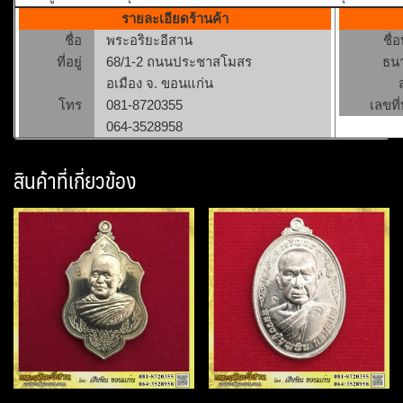
รายละเอียดร้านค้า
ชื่อ
พระอริยะอีสาน
ชื่
ที่อยู่
68/1-2 ถนนประชาสโมสร
ธน
อเมือง จ. ขอนแก่น
โทร
081-8720355
เลขที่
064-3528958
สินค้าที่เกี่ยวข้อง