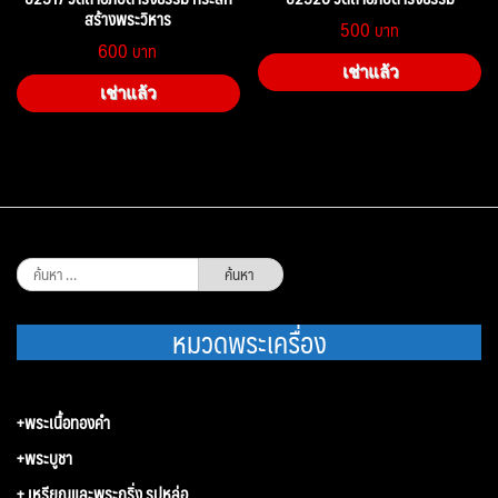
สร้างพระวิหาร
500
600
เช่าแล้ว
เช่าแล้ว
ค้นหา
สำหรับ:
หมวดพระเครื่อง
+พระเนื้อทองคำ
+พระบูชา
+ เหรียญและพระกริ่ง รูปหล่อ