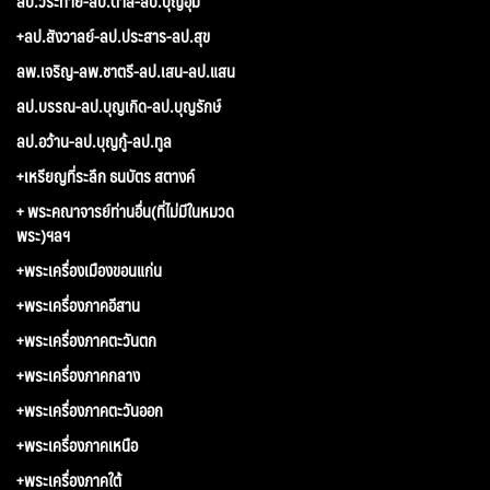
ลป.วีระทาย-ลป.ตาล-ลป.บุญอุ้ม
+ลป.สังวาลย์-ลป.ประสาร-ลป.สุข
ลพ.เจริญ-ลพ.ชาตรี-ลป.เสน-ลป.แสน
ลป.บรรณ-ลป.บุญเกิด-ลป.บุญรักษ์
ลป.อว้าน-ลป.บุญกู้-ลป.ทูล
+เหรียญที่ระลึก ธนบัตร สตางค์
+ พระคณาจารย์ท่านอื่น(ที่ไม่มีในหมวด
พระ)ฯลฯ
+พระเครื่องเมืองขอนแก่น
+พระเครื่องภาคอีสาน
+พระเครื่องภาคตะวันตก
+พระเครื่องภาคกลาง
+พระเครื่องภาคตะวันออก
+พระเครื่องภาคเหนือ
+พระเครื่องภาคใต้