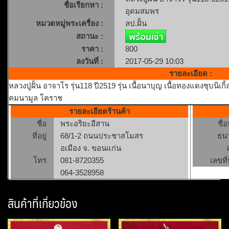
ชื่อเรียกหา :
อุดมสมพร
หมวดหมู่พระเครื่อง :
ลป.ฝั้น
สถานะ :
ราคา :
800
ลงวันที่ :
2017-05-29 10:03
รายละเอียด :
หลวงปู่ฝั้น อาจาโร รุ่น118 ปี2519 รุ่น เนื้อนาบุญ เนื้อทองแดงชุบนิเก
คมนามูล โคราช
รายละเอียดร้านค้า
ชื่อ
พระอริยะอีสาน
ชื่
ที่อยู่
68/1-2 ถนนประชาสโมสร
ธน
อเมือง จ. ขอนแก่น
โทร
081-8720355
เลขที่
064-3528958
สินค้าที่เกี่ยวข้อง