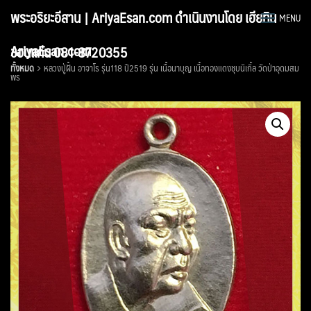
Skip
พระอริยะอีสาน | AriyaEsan.com ดำเนินงานโดย เฮียทิน
MENU
to
content
AriyaEsan.com
ขอนแก่น 081-8720355
ทั้งหมด
หลวงปู่ฝั้น อาจาโร รุ่น118 ปี2519 รุ่น เนื้อนาบุญ เนื้อทองแดงชุบนิเกิ้ล วัดป่าอุดมสม
พร