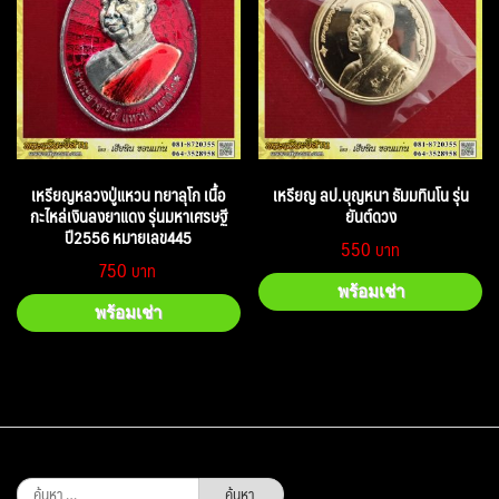
เหรียญหลวงปู่แหวน ทยาลุโก เนื้อ
เหรียญ ลป.บุญหนา ธัมมทินโน รุ่น
กะไหล่เงินลงยาแดง รุ่นมหาเศรษฐี
ยันต์ดวง
ปี2556 หมายเลข445
550
750
พร้อมเช่า
พร้อมเช่า
ค้นหา