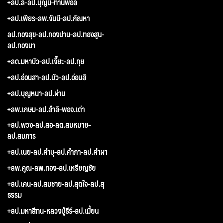
+ลป.ลี-ลป.บุญมี-ท่านพ่อลี
+ลป.เพียร-ลพ.จันมี-ลป.กัณหา
ลป.ทองสุข-ลป.ทองปาน-ลป.ทองสูน-
ลป.ทองมา
+ลต.มหาบัว-ลป.เจี๊ยะ-ลป.ทุย
+ลป.อ่อนสา-ลป.บัว-ลป.อ่อนสี
+ลป.บุญหนา-ลป.ผ่าน
+ลพ.เกษม-ลป.สำลี-พอจ.เต่า
+ลป.พวง-ลป.สอ-ลต.สมหมาย-
ลป.สมภาร
+ลป.เนย-ลป.คำบุ-ลป.คำภา-ลป.คำผา
+ลพ.คูณ-ลพ.ทอง-ลป.เหรียญชัย
+ลป.เคน-ลป.สมชาย-ลป.สุดใจ-ลป.สุ
ธรรม
+ลป.มหาสีทน-หลวงปู่ธีร์-ลป.เมี้ยน