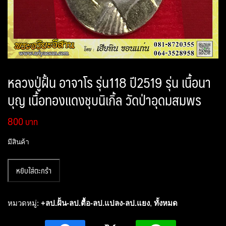
หลวงปู่ฝั้น อาจาโร รุ่น118 ปี2519 รุ่น เนื้อนา
บุญ เนื้อทองแดงชุบนิเกิ้ล วัดป่าอุดมสมพร
800
มีสินค้า
จำนวน
หยิบใส่ตะกร้า
หล
วง
ปู่
หมวดหมู่:
+ลป.ฝั้น-ลป.ตื้อ-ลป.แปลง-ลป.แยง
,
ทั้งหมด
ฝั้น
อา