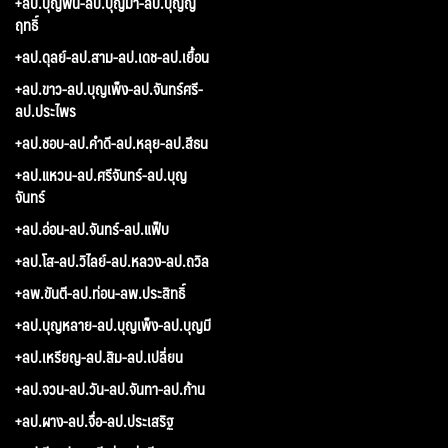
+ลป.บุญพิน-ลป.บุญมา-ลป.บุญญ
ฤทธิ์
+ลป.ดุลย์-ลป.สาม-ลป.เดช-ลป.เยื้อน
+ลป.ขาว-ลป.บุญเพ็ง-ลป.จันทร์ศรี-
ลป.ประไพร
+ลป.ชอบ-ลป.คำดี-ลป.หลุย-ลป.สีธน
+ลป.แหวน-ลป.ศรีจันทร์-ลป.บุญ
จันทร์
+ลป.อ่อน-ลป.จันทร์-ลป.แฟ็บ
+ลป.โส-ลป.วิไลย์-ลป.หลวง-ลป.ถวิล
+ลพ.ขันตี-ลป.ท่อน-ลพ.ประสิทธิ์
+ลป.บุญหลาย-ลป.บุญเพ็ง-ลป.บุญมี
+ลป.เหรียญ-ลป.สิม-ลป.เปลี่ยน
+ลป.จวน-ลป.วัน-ลป.จันทา-ลป.ก้าน
+ลป.ผาง-ลป.จื่อ-ลป.ประเสริฐ