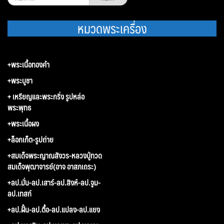
สำหรับ:
หมวดพระเครื่อง
+พระเนื้อทองคำ
+พระบูชา
+ เหรียญและพระกริ่ง รูปหล่อ
พระพุทธ
+พระเนื้อผง
+ล็อกเก็ต-รูปถ่าย
+สมเด็จพระญาณสังวร-หลวงปู่ทวด
สมเด็จพุฒาจารย์(อาจ อาสภเถระ)
+ลป.มั่น-ลป.เสาร์-ลป.สิงห์-ลป.จูม-
ลป.เทสก์
+ลป.ฝั้น-ลป.ตื้อ-ลป.แปลง-ลป.แยง