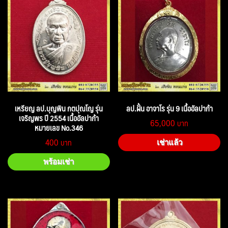
เหรียญ ลป.บุญพิน กตปุณโญ รุ่น
ลป.ฝั้น อาจาโร รุ่น 9 เนื้ออัลปาก้า
เจริญพร ปี 2554 เนื้ออัลปาก้า
65,000
หมายเลข No.346
400
เช่าแล้ว
พร้อมเช่า