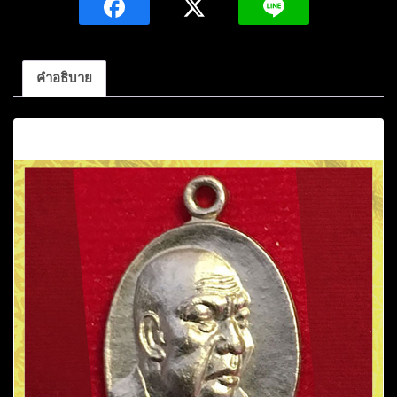
จาโร
รุ่น118
ปี2519
คำอธิบาย
รุ่น
เนื้อ
คำอธิบาย
นา
บุญ
เนื้อ
ทองแดง
ชุบ
นิ
เกิ้ล
วัด
ป่า
อุดม
สมพร
ชิ้น