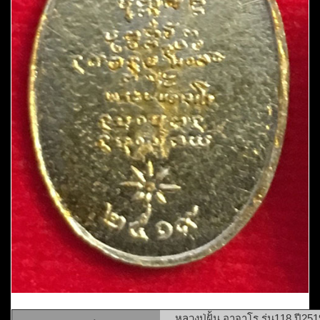
หลวงปู่ฝั้น อาจาโร รุ่น118 ปี2519