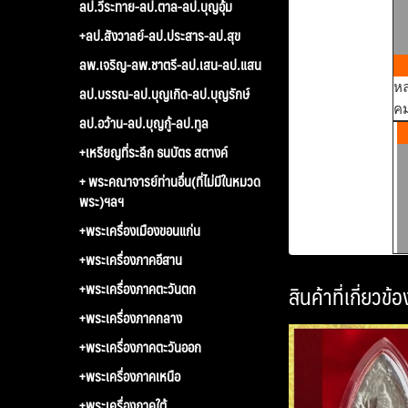
ลป.วีระทาย-ลป.ตาล-ลป.บุญอุ้ม
+ลป.สังวาลย์-ลป.ประสาร-ลป.สุข
ลพ.เจริญ-ลพ.ชาตรี-ลป.เสน-ลป.แสน
หล
ลป.บรรณ-ลป.บุญเกิด-ลป.บุญรักษ์
คม
ลป.อว้าน-ลป.บุญกู้-ลป.ทูล
+เหรียญที่ระลึก ธนบัตร สตางค์
+ พระคณาจารย์ท่านอื่น(ที่ไม่มีในหมวด
พระ)ฯลฯ
+พระเครื่องเมืองขอนแก่น
+พระเครื่องภาคอีสาน
+พระเครื่องภาคตะวันตก
สินค้าที่เกี่ยวข้อ
+พระเครื่องภาคกลาง
+พระเครื่องภาคตะวันออก
+พระเครื่องภาคเหนือ
+พระเครื่องภาคใต้