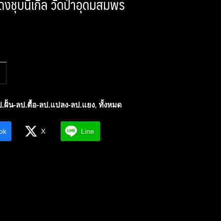
ดงชุบนิเกิ้ล วัดป่าอุดมสมพร
.ฝั้น-ลป.ตื้อ-ลป.แปลง-ลป.แยง
,
ทั้งหมด
ok
X
Line