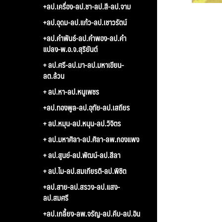
+ลป.เครื่อง-ลป.ชา-ลป.สี-ลป.จาม
+ลป.อุดม-ลป.แก้ว-ลป.เชาวรัตน์
+ลป.คำพันธ์-ลป.คำพอง-ลป.คำ
แปลง-พ.อ.จ.สุริยันต์
+ ลป.ศรี-ลป.มา-ลป.มหาเขียน-
ลต.ล้วน
+ ลป.หา-ลป.หนูเพชร
+ลป.ทองพูล-ลป.อุทัย-ลป.เสถียร
+ ลป.หมุน-ลป.หนุน-ลป.วิจิตร
+ ลป.มหาศิลา-ลป.ศิลา-ลพ.กองแพง
+ ลป.สูนย์-ลป.พัฒน์-ลป.สีลา
+ ลป.ไม-ลป.สมเกียรติ-ลป.พิชิต
+ลป.สาย-ลป.สรวง-ลป.แสง-
ลป.สมศรี
+ลป.เกลี้ยง-ลพ.จรัญ-ลป.คีบ-ลป.อิน