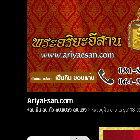
Skip
to
content
AriyaEsan.com
+ลป.ฝั้น-ลป.ตื้อ-ลป.แปลง-ลป.แยง
หลวงปู่ฝั้น อาจาโร รุ่น118 ป
ค้นหา