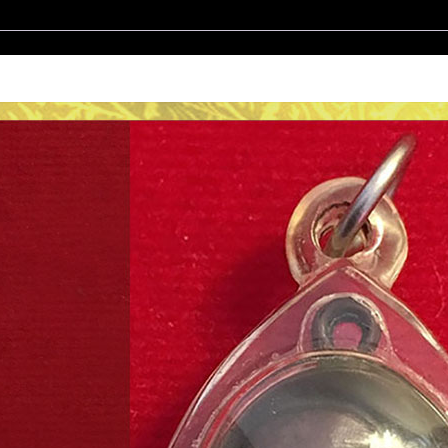
ทองแดง
ชุบ
นิ
เกิ้ล
วัด
ป่า
อุดม
สมพร
ชิ้น