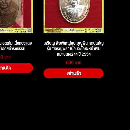
น อุตตโม เนื้อทองแดง
เหรียญ พิมพ์ใหญ่ลป.บุญพิน กตปุณโญ
ถ้ำอภัยดำรงธรรม
รุ่น “เจริญพร” เนื้อนวะโลหะหน้าเงิน
หมายเลข244 ปี 2554
00
600
่าแล้ว
เช่าแล้ว