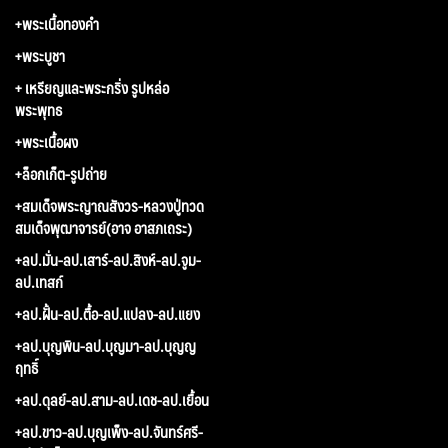
+พระเนื้อทองคำ
+พระบูชา
+ เหรียญและพระกริ่ง รูปหล่อ
พระพุทธ
+พระเนื้อผง
+ล็อกเก็ต-รูปถ่าย
+สมเด็จพระญาณสังวร-หลวงปู่ทวด
สมเด็จพุฒาจารย์(อาจ อาสภเถระ)
+ลป.มั่น-ลป.เสาร์-ลป.สิงห์-ลป.จูม-
ลป.เทสก์
+ลป.ฝั้น-ลป.ตื้อ-ลป.แปลง-ลป.แยง
+ลป.บุญพิน-ลป.บุญมา-ลป.บุญญ
ฤทธิ์
+ลป.ดุลย์-ลป.สาม-ลป.เดช-ลป.เยื้อน
+ลป.ขาว-ลป.บุญเพ็ง-ลป.จันทร์ศรี-