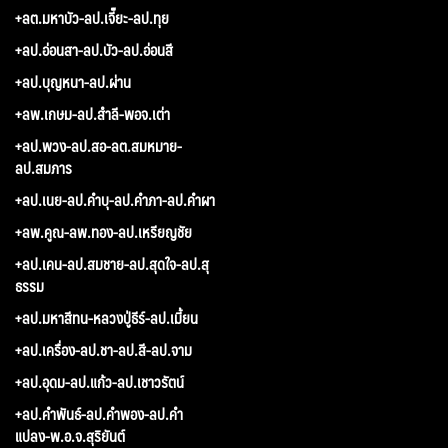
+ลต.มหาบัว-ลป.เจี๊ยะ-ลป.ทุย
+ลป.อ่อนสา-ลป.บัว-ลป.อ่อนสี
+ลป.บุญหนา-ลป.ผ่าน
+ลพ.เกษม-ลป.สำลี-พอจ.เต่า
+ลป.พวง-ลป.สอ-ลต.สมหมาย-
ลป.สมภาร
+ลป.เนย-ลป.คำบุ-ลป.คำภา-ลป.คำผา
+ลพ.คูณ-ลพ.ทอง-ลป.เหรียญชัย
+ลป.เคน-ลป.สมชาย-ลป.สุดใจ-ลป.สุ
ธรรม
+ลป.มหาสีทน-หลวงปู่ธีร์-ลป.เมี้ยน
+ลป.เครื่อง-ลป.ชา-ลป.สี-ลป.จาม
+ลป.อุดม-ลป.แก้ว-ลป.เชาวรัตน์
+ลป.คำพันธ์-ลป.คำพอง-ลป.คำ
แปลง-พ.อ.จ.สุริยันต์