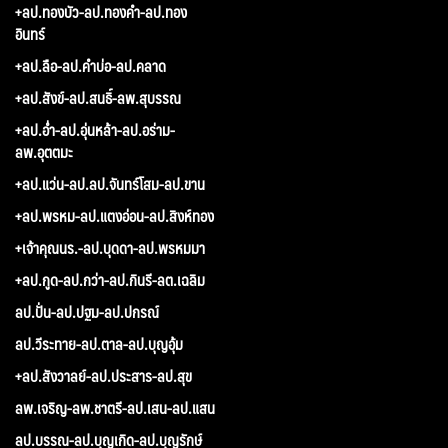
+ลป.ทองบัว-ลป.ทองคำ-ลป.ทอง
อินทร์
+ลป.ลือ-ลป.คำบ่อ-ลป.คลาด
+ลป.สังข์-ลป.สนธิ์-ลพ.สุบรรณ
+ลป.อ่ำ-ลป.อุ่นหล้า-ลป.อร่าม-
ลพ.อุตตมะ
+ลป.แว่น-ลป.ลป.จันทร์โสม-ลป.ขาน
+ลป.พรหม-ลป.แตงอ่อน-ลป.สิงห์ทอง
+เจ้าคุณนร.-ลป.บุดดา-ลป.พรหมมา
+ลป.กูด-ลป.กว่า-ลป.กินรี-ลต.เฉลิม
ลป.ปั่น-ลป.ปฐม-ลป.ปกรณ์
ลป.วีระทาย-ลป.ตาล-ลป.บุญอุ้ม
+ลป.สังวาลย์-ลป.ประสาร-ลป.สุข
ลพ.เจริญ-ลพ.ชาตรี-ลป.เสน-ลป.แสน
ลป.บรรณ-ลป.บุญเกิด-ลป.บุญรักษ์