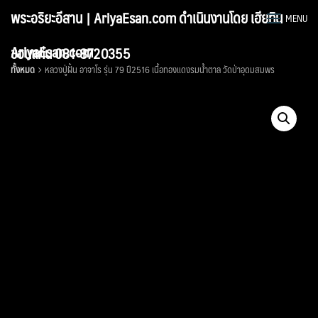
Skip
พระอริยะอีสาน | AriyaEsan.com ดำเนินงานโดย เฮียทิน
MENU
to
content
AriyaEsan.com
ขอนแก่น 081-8720355
ทั้งหมด
หลวงปู่ฝั้น อาจาโร รุ่น 79 ปี2516 เนื้อทองแดงรมน้ำตาล วัดป่าอุดมสมพร