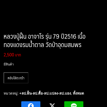
หลวงปู่ฝั้น อาจาโร รุ่น 79 ปี2516 เนื้อ
ทองแดงรมน้ำตาล วัดป่าอุดมสมพร
2,500
มีสินค้า
จำนวน
หยิบใส่ตะกร้า
หล
วง
ปู่
หมวดหมู่:
+ลป.ฝั้น-ลป.ตื้อ-ลป.แปลง-ลป.แยง
,
ทั้งหมด
ฝั้น
อา