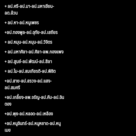
+ ลป.ศรี-ลป.มา-ลป.มหาเขียน-
ลต.ล้วน
+ ลป.หา-ลป.หนูเพชร
+ลป.ทองพูล-ลป.อุทัย-ลป.เสถียร
+ ลป.หมุน-ลป.หนุน-ลป.วิจิตร
+ ลป.มหาศิลา-ลป.ศิลา-ลพ.กองแพง
+ ลป.สูนย์-ลป.พัฒน์-ลป.สีลา
+ ลป.ไม-ลป.สมเกียรติ-ลป.พิชิต
+ลป.สาย-ลป.สรวง-ลป.แสง-
ลป.สมศรี
+ลป.เกลี้ยง-ลพ.จรัญ-ลป.คีบ-ลป.อิน
ตอง
+ลป.พุธ-ลป.หลอด-ลป.เหลือง
+ลป.หนูอินทร์-ลป.หนูหยาด-ลป.หนู
เมย