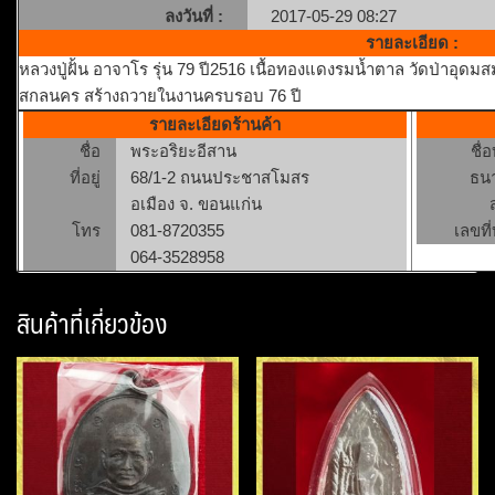
ลงวันที่ :
2017-05-29 08:27
รายละเอียด :
หลวงปู่ฝั้น อาจาโร รุ่น 79 ปี2516 เนื้อทองแดงรมน้ำตาล วัดป่าอุดม
สกลนคร สร้างถวายในงานครบรอบ 76 ปี
รายละเอียดร้านค้า
ชื่อ
พระอริยะอีสาน
ชื่
ที่อยู่
68/1-2 ถนนประชาสโมสร
ธน
อเมือง จ. ขอนแก่น
โทร
081-8720355
เลขที่
064-3528958
สินค้าที่เกี่ยวข้อง