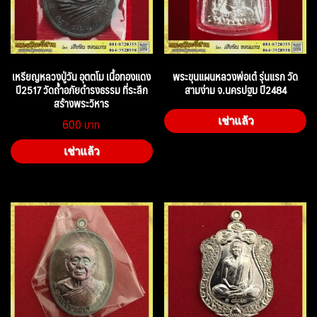
เหรียญหลวงปู่วัน อุตตโม เนื้อทองแดง
พระขุนแผนหลวงพ่อเต๋ รุ่นแรก วัด
ปี2517 วัดถ้ำอภัยดำรงธรรม ที่ระลึก
สามง่าม จ.นครปฐม ปี2484
สร้างพระวิหาร
600
เช่าแล้ว
เช่าแล้ว