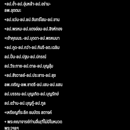
+ลป.อ่ำ-ลป.อุ่นหล้า-ลป.อร่าม-
ลพ.อุตตมะ
+ลป.แว่น-ลป.ลป.จันทร์โสม-ลป.ขาน
+ลป.พรหม-ลป.แตงอ่อน-ลป.สิงห์ทอง
+เจ้าคุณนร.-ลป.บุดดา-ลป.พรหมมา
+ลป.กูด-ลป.กว่า-ลป.กินรี-ลต.เฉลิม
ลป.ปั่น-ลป.ปฐม-ลป.ปกรณ์
ลป.วีระทาย-ลป.ตาล-ลป.บุญอุ้ม
+ลป.สังวาลย์-ลป.ประสาร-ลป.สุข
ลพ.เจริญ-ลพ.ชาตรี-ลป.เสน-ลป.แสน
ลป.บรรณ-ลป.บุญเกิด-ลป.บุญรักษ์
ลป.อว้าน-ลป.บุญกู้-ลป.ทูล
+เหรียญที่ระลึก ธนบัตร สตางค์
+ พระคณาจารย์ท่านอื่น(ที่ไม่มีในหมวด
พระ)ฯลฯ