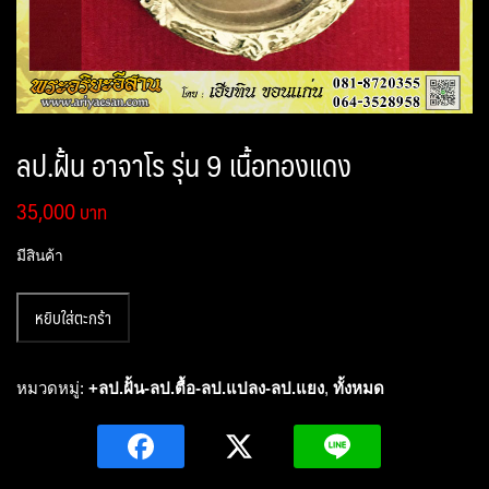
ลป.ฝั้น อาจาโร รุ่น 9 เนื้อทองแดง
35,000
มีสินค้า
จำนวน
หยิบใส่ตะกร้า
ลป.ฝั้น
อา
จาโร
หมวดหมู่:
+ลป.ฝั้น-ลป.ตื้อ-ลป.แปลง-ลป.แยง
,
ทั้งหมด
รุ่น
9
เนื้อ
ทองแดง