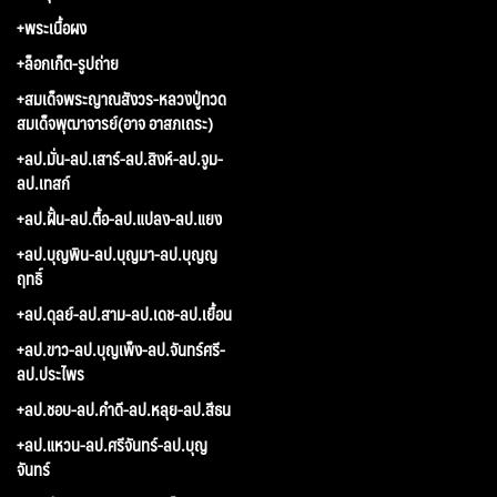
+พระเนื้อผง
+ล็อกเก็ต-รูปถ่าย
+สมเด็จพระญาณสังวร-หลวงปู่ทวด
สมเด็จพุฒาจารย์(อาจ อาสภเถระ)
+ลป.มั่น-ลป.เสาร์-ลป.สิงห์-ลป.จูม-
ลป.เทสก์
+ลป.ฝั้น-ลป.ตื้อ-ลป.แปลง-ลป.แยง
+ลป.บุญพิน-ลป.บุญมา-ลป.บุญญ
ฤทธิ์
+ลป.ดุลย์-ลป.สาม-ลป.เดช-ลป.เยื้อน
+ลป.ขาว-ลป.บุญเพ็ง-ลป.จันทร์ศรี-
ลป.ประไพร
+ลป.ชอบ-ลป.คำดี-ลป.หลุย-ลป.สีธน
+ลป.แหวน-ลป.ศรีจันทร์-ลป.บุญ
จันทร์