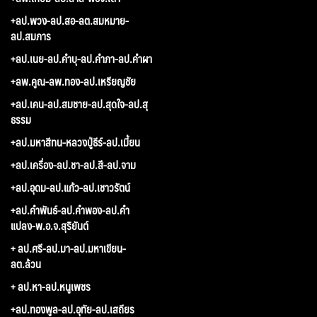
+ลป.พวง-ลป.สอ-ลต.สมหมาย-
ลป.สมภาร
+ลป.เนย-ลป.คำบุ-ลป.คำภา-ลป.คำผา
+ลพ.คูณ-ลพ.ทอง-ลป.เหรียญชัย
+ลป.เคน-ลป.สมชาย-ลป.สุดใจ-ลป.สุ
ธรรม
+ลป.มหาสีทน-หลวงปู่ธีร์-ลป.เมี้ยน
+ลป.เครื่อง-ลป.ชา-ลป.สี-ลป.จาม
+ลป.อุดม-ลป.แก้ว-ลป.เชาวรัตน์
+ลป.คำพันธ์-ลป.คำพอง-ลป.คำ
แปลง-พ.อ.จ.สุริยันต์
+ ลป.ศรี-ลป.มา-ลป.มหาเขียน-
ลต.ล้วน
+ ลป.หา-ลป.หนูเพชร
+ลป.ทองพูล-ลป.อุทัย-ลป.เสถียร