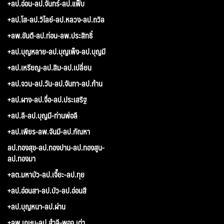
+ลป.อ่อน-ลป.จันทร์-ลป.แฟ็บ
+ลป.โส-ลป.วิไลย์-ลป.หลวง-ลป.ถวิล
+ลพ.ขันตี-ลป.ท่อน-ลพ.ประสิทธิ์
+ลป.บุญหลาย-ลป.บุญเพ็ง-ลป.บุญมี
+ลป.เหรียญ-ลป.สิม-ลป.เปลี่ยน
+ลป.จวน-ลป.วัน-ลป.จันทา-ลป.ก้าน
+ลป.ผาง-ลป.จื่อ-ลป.ประเสริฐ
+ลป.ลี-ลป.บุญมี-ท่านพ่อลี
+ลป.เพียร-ลพ.จันมี-ลป.กัณหา
ลป.ทองสุข-ลป.ทองปาน-ลป.ทองสูน-
ลป.ทองมา
+ลต.มหาบัว-ลป.เจี๊ยะ-ลป.ทุย
+ลป.อ่อนสา-ลป.บัว-ลป.อ่อนสี
+ลป.บุญหนา-ลป.ผ่าน
+ลพ.เกษม-ลป.สำลี-พอจ.เต่า