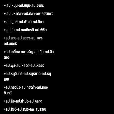
+ ลป.หมุน-ลป.หนุน-ลป.วิจิตร
+ ลป.มหาศิลา-ลป.ศิลา-ลพ.กองแพง
+ ลป.สูนย์-ลป.พัฒน์-ลป.สีลา
+ ลป.ไม-ลป.สมเกียรติ-ลป.พิชิต
+ลป.สาย-ลป.สรวง-ลป.แสง-
ลป.สมศรี
+ลป.เกลี้ยง-ลพ.จรัญ-ลป.คีบ-ลป.อิน
ตอง
+ลป.พุธ-ลป.หลอด-ลป.เหลือง
+ลป.หนูอินทร์-ลป.หนูหยาด-ลป.หนู
เมย
+ลป.ทองบัว-ลป.ทองคำ-ลป.ทอง
อินทร์
+ลป.ลือ-ลป.คำบ่อ-ลป.คลาด
+ลป.สังข์-ลป.สนธิ์-ลพ.สุบรรณ