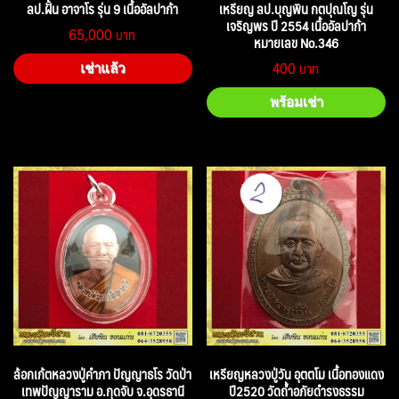
ลป.ฝั้น อาจาโร รุ่น 9 เนื้ออัลปาก้า
เหรียญ ลป.บุญพิน กตปุณโญ รุ่น
เจริญพร ปี 2554 เนื้ออัลปาก้า
65,000
หมายเลข No.346
400
เช่าแล้ว
พร้อมเช่า
ล้อกเก้ตหลวงปู่คำภา ปัญญาธโร วัดป่า
เหรียญหลวงปู่วัน อุตตโม เนื้อทองแดง
เทพปัญญาราม อ.กุดจับ จ.อุดรธานี
ปี2520 วัดถ้ำอภัยดำรงธรรม