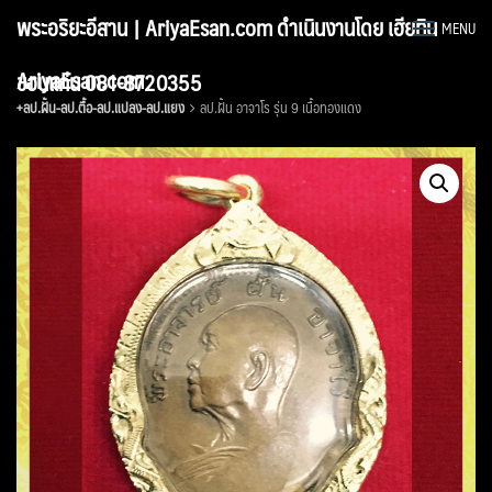
Skip
พระอริยะอีสาน | AriyaEsan.com ดำเนินงานโดย เฮียทิน
MENU
to
content
AriyaEsan.com
ขอนแก่น 081-8720355
+ลป.ฝั้น-ลป.ตื้อ-ลป.แปลง-ลป.แยง
ลป.ฝั้น อาจาโร รุ่น 9 เนื้อทองแดง