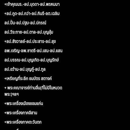
+เจ้าคุณนร.-ลป.บุดดา-ลป.พรหมมา
+ลป.กูด-ลป.กว่า-ลป.กินรี-ลต.เฉลิม
ลป.ปั่น-ลป.ปฐม-ลป.ปกรณ์
ลป.วีระทาย-ลป.ตาล-ลป.บุญอุ้ม
+ลป.สังวาลย์-ลป.ประสาร-ลป.สุข
ลพ.เจริญ-ลพ.ชาตรี-ลป.เสน-ลป.แสน
ลป.บรรณ-ลป.บุญเกิด-ลป.บุญรักษ์
ลป.อว้าน-ลป.บุญกู้-ลป.ทูล
+เหรียญที่ระลึก ธนบัตร สตางค์
+ พระคณาจารย์ท่านอื่น(ที่ไม่มีในหมวด
พระ)ฯลฯ
+พระเครื่องเมืองขอนแก่น
+พระเครื่องภาคอีสาน
+พระเครื่องภาคตะวันตก