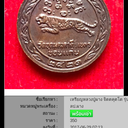
ชื่อเรียกหา :
เหรียญหลวงปู่ผาง จิตตคุตโต รุ่
หมวดหมู่พระเครื่อง :
ลป.ผาง
สถานะ :
ราคา :
350
ลงวันที่ :
2017-06-29 07:13