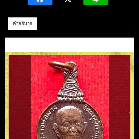
คุต
โต
รุ่น
คำอธิบาย
สหชาติ
ปี2521
คำอธิบาย
วัด
อุดม
คงคา
คี
รี
เขต
ต์
ชิ้น