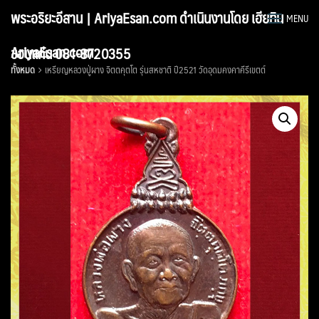
Skip
พระอริยะอีสาน | AriyaEsan.com ดำเนินงานโดย เฮียทิน
MENU
to
content
AriyaEsan.com
ขอนแก่น 081-8720355
ทั้งหมด
เหรียญหลวงปู่ผาง จิตตคุตโต รุ่นสหชาติ ปี2521 วัดอุดมคงคาคีรีเขตต์