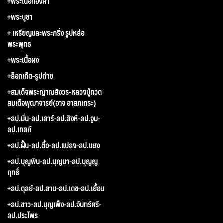
+พระเนื้อทองคำ
+พระบูชา
+ เหรียญและพระกริ่ง รูปหล่อ
พระพุทธ
+พระเนื้อผง
+ล็อกเก็ต-รูปถ่าย
+สมเด็จพระญาณสังวร-หลวงปู่ทวด
สมเด็จพุฒาจารย์(อาจ อาสภเถระ)
+ลป.มั่น-ลป.เสาร์-ลป.สิงห์-ลป.จูม-
ลป.เทสก์
+ลป.ฝั้น-ลป.ตื้อ-ลป.แปลง-ลป.แยง
+ลป.บุญพิน-ลป.บุญมา-ลป.บุญญ
ฤทธิ์
+ลป.ดุลย์-ลป.สาม-ลป.เดช-ลป.เยื้อน
+ลป.ขาว-ลป.บุญเพ็ง-ลป.จันทร์ศรี-
ลป.ประไพร