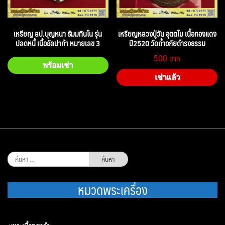
เหรียญ ลป.บุญหนา ธัมมทินโน รุ่น
เหรียญหลวงปู่วัน อุตตโม เนื้อทองแดง
ปลดหนี้ เนื้ออัลปาก้า หมายเลข 3
ปี2520 วัดถ้ำอภัยดำรงธรรม
500
พร้อมเช่า
เช่าแล้ว
ค้นหา
สำหรับ:
หมวดพระเครื่อง