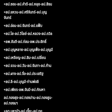
+ลป.ชอบ-ลป.คำดี-ลป.หลุย-ลป.สีธน
+ลป.แหวน-ลป.ศรีจันทร์-ลป.บุญ
จันทร์
+ลป.อ่อน-ลป.จันทร์-ลป.แฟ็บ
+ลป.โส-ลป.วิไลย์-ลป.หลวง-ลป.ถวิล
+ลพ.ขันตี-ลป.ท่อน-ลพ.ประสิทธิ์
+ลป.บุญหลาย-ลป.บุญเพ็ง-ลป.บุญมี
+ลป.เหรียญ-ลป.สิม-ลป.เปลี่ยน
+ลป.จวน-ลป.วัน-ลป.จันทา-ลป.ก้าน
+ลป.ผาง-ลป.จื่อ-ลป.ประเสริฐ
+ลป.ลี-ลป.บุญมี-ท่านพ่อลี
+ลป.เพียร-ลพ.จันมี-ลป.กัณหา
ลป.ทองสุข-ลป.ทองปาน-ลป.ทองสูน-
ลป.ทองมา
+ลต.มหาบัว-ลป.เจี๊ยะ-ลป.ทุย