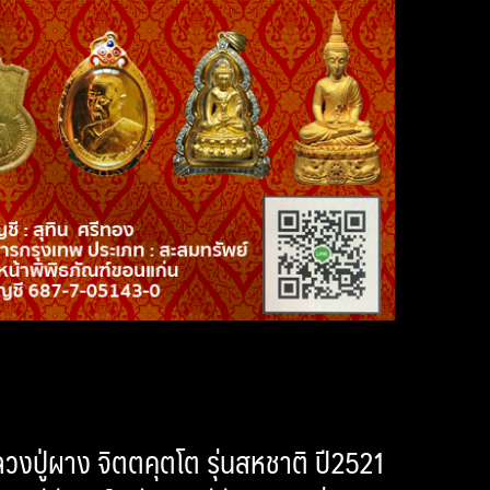
วงปู่ผาง จิตตคุตโต รุ่นสหชาติ ปี2521