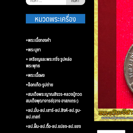
สำหรับ:
หมวดพระเครื่อง
+พระเนื้อทองคำ
+พระบูชา
+ เหรียญและพระกริ่ง รูปหล่อ
พระพุทธ
+พระเนื้อผง
+ล็อกเก็ต-รูปถ่าย
+สมเด็จพระญาณสังวร-หลวงปู่ทวด
สมเด็จพุฒาจารย์(อาจ อาสภเถระ)
+ลป.มั่น-ลป.เสาร์-ลป.สิงห์-ลป.จูม-
ลป.เทสก์
+ลป.ฝั้น-ลป.ตื้อ-ลป.แปลง-ลป.แยง