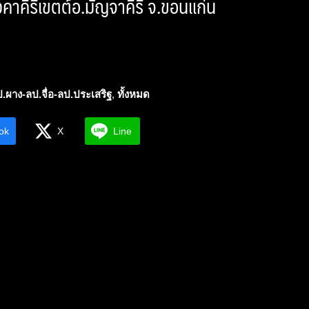
คาคีรีเขตต์อ.มัญจาคีรี จ.ขอนแก่น
.ผาง-ลป.จื่อ-ลป.ประเสริฐ
,
ทั้งหมด
ok
X
Line