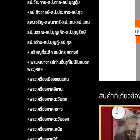
ลป.วีระทาย-ลป.ตาล-ลป.บุญอุ้ม
+ลป.สังวาลย์-ลป.ประสาร-ลป.สุข
ลพ.เจริญ-ลพ.ชาตรี-ลป.เสน-ลป.แสน
ลป.บรรณ-ลป.บุญเกิด-ลป.บุญรักษ์
เห
ลป.อว้าน-ลป.บุญกู้-ลป.ทูล
+เหรียญที่ระลึก ธนบัตร สตางค์
+ พระคณาจารย์ท่านอื่น(ที่ไม่มีในหมวด
พระ)ฯลฯ
+พระเครื่องเมืองขอนแก่น
+พระเครื่องภาคอีสาน
สินค้าที่เกี่ยวข้อ
+พระเครื่องภาคตะวันตก
+พระเครื่องภาคกลาง
+พระเครื่องภาคตะวันออก
+พระเครื่องภาคเหนือ
+พระเครื่องภาคใต้