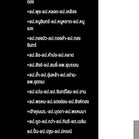
ตอง
+ลป.พุธ-ลป.หลอด-ลป.เหลือง
+ลป.หนูอินทร์-ลป.หนูหยาด-ลป.หนู
เมย
+ลป.ทองบัว-ลป.ทองคำ-ลป.ทอง
อินทร์
+ลป.ลือ-ลป.คำบ่อ-ลป.คลาด
+ลป.สังข์-ลป.สนธิ์-ลพ.สุบรรณ
+ลป.อ่ำ-ลป.อุ่นหล้า-ลป.อร่าม-
ลพ.อุตตมะ
+ลป.แว่น-ลป.ลป.จันทร์โสม-ลป.ขาน
+ลป.พรหม-ลป.แตงอ่อน-ลป.สิงห์ทอง
+เจ้าคุณนร.-ลป.บุดดา-ลป.พรหมมา
+ลป.กูด-ลป.กว่า-ลป.กินรี-ลต.เฉลิม
ลป.ปั่น-ลป.ปฐม-ลป.ปกรณ์