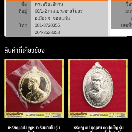
ชื่อ
พระอริยะอีสาน
ชื่
ที่อยู่
68/1-2 ถนนประชาสโมสร
ธน
อเมือง จ. ขอนแก่น
โทร
081-8720355
เลขที่
064-3528958
สินค้าที่เกี่ยวข้อง
เหรียญ ลป.บุญหนา ธัมมทินโน รุ่น
เหรียญ ลป.บุญพิน กตปุณโญ รุ่น