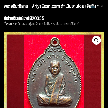
Skip
พระอริยะอีสาน | AriyaEsan.com ดำเนินงานโดย เฮียทิน
MENU
to
content
AriyaEsan.com
ขอนแก่น 081-8720355
ทั้งหมด
เหรียญหลวงปู่ผาง จิตตคุตโต ปี2522 วัดอุดมคงคาคีรีเขตต์