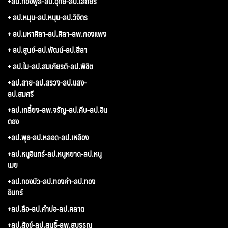
+ลป.ทองพูล-ลป.อุทัย-ลป.เสถียร
+ ลป.หมุน-ลป.หนุน-ลป.วิจิตร
+ ลป.มหาศิลา-ลป.ศิลา-ลพ.กองแพง
+ ลป.สูนย์-ลป.พัฒน์-ลป.สีลา
+ ลป.ไม-ลป.สมเกียรติ-ลป.พิชิต
+ลป.สาย-ลป.สรวง-ลป.แสง-
ลป.สมศรี
+ลป.เกลี้ยง-ลพ.จรัญ-ลป.คีบ-ลป.อิน
ตอง
+ลป.พุธ-ลป.หลอด-ลป.เหลือง
+ลป.หนูอินทร์-ลป.หนูหยาด-ลป.หนู
เมย
+ลป.ทองบัว-ลป.ทองคำ-ลป.ทอง
อินทร์
+ลป.ลือ-ลป.คำบ่อ-ลป.คลาด
+ลป.สังข์-ลป.สนธิ์-ลพ.สุบรรณ