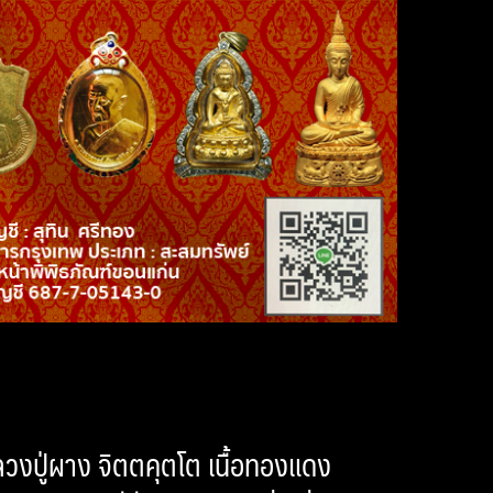
วงปู่ผาง จิตตคุตโต เนื้อทองแดง