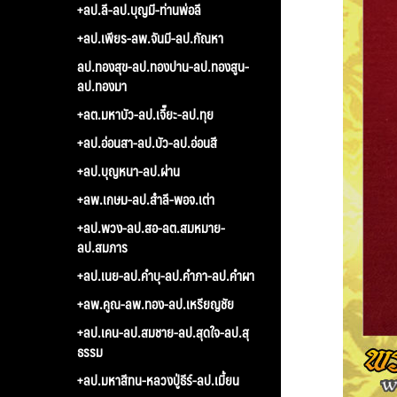
+ลป.ลี-ลป.บุญมี-ท่านพ่อลี
+ลป.เพียร-ลพ.จันมี-ลป.กัณหา
ลป.ทองสุข-ลป.ทองปาน-ลป.ทองสูน-
ลป.ทองมา
+ลต.มหาบัว-ลป.เจี๊ยะ-ลป.ทุย
+ลป.อ่อนสา-ลป.บัว-ลป.อ่อนสี
+ลป.บุญหนา-ลป.ผ่าน
+ลพ.เกษม-ลป.สำลี-พอจ.เต่า
+ลป.พวง-ลป.สอ-ลต.สมหมาย-
ลป.สมภาร
+ลป.เนย-ลป.คำบุ-ลป.คำภา-ลป.คำผา
+ลพ.คูณ-ลพ.ทอง-ลป.เหรียญชัย
+ลป.เคน-ลป.สมชาย-ลป.สุดใจ-ลป.สุ
ธรรม
+ลป.มหาสีทน-หลวงปู่ธีร์-ลป.เมี้ยน