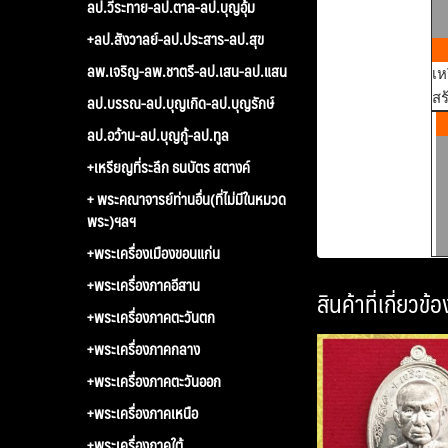
ลป.วีระทาย-ลป.ตาล-ลป.บุญอุ้ม
+ลป.สังวาลย์-ลป.ประสาร-ลป.สุข
ลพ.เจริญ-ลพ.ชาตรี-ลป.เสน-ลป.แสน
เห
สร
ลป.บรรณ-ลป.บุญเกิด-ลป.บุญรักษ์
ลป.อว้าน-ลป.บุญกู้-ลป.ทูล
+เหรียญที่ระลึก ธนบัตร สตางค์
+ พระคณาจารย์ท่านอื่น(ที่ไม่มีในหมวด
พระ)ฯลฯ
+พระเครื่องเมืองขอนแก่น
+พระเครื่องภาคอีสาน
สินค้าที่เกี่ยวข้อ
+พระเครื่องภาคตะวันตก
+พระเครื่องภาคกลาง
+พระเครื่องภาคตะวันออก
+พระเครื่องภาคเหนือ
+พระเครื่องภาคใต้