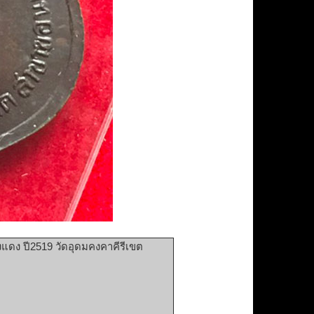
งแดง ปี2519 วัดอุดมคงคาคีรีเขต