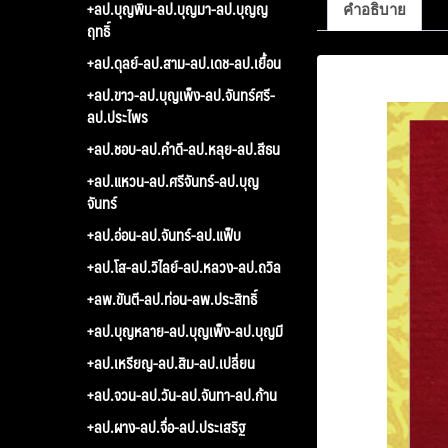
+ลป.บุญพิน-ลป.บุญมา-ลป.บุญญ
คำอธิบาย
ฤทธิ์
+ลป.ดุลย์-ลป.สาม-ลป.เดช-ลป.เยื้อน
คำอธิบาย
+ลป.ขาว-ลป.บุญเพ็ง-ลป.จันทร์ศรี-
ลป.ประไพร
+ลป.ชอบ-ลป.คำดี-ลป.หลุย-ลป.สีธน
+ลป.แหวน-ลป.ศรีจันทร์-ลป.บุญ
จันทร์
+ลป.อ่อน-ลป.จันทร์-ลป.แฟ็บ
+ลป.โส-ลป.วิไลย์-ลป.หลวง-ลป.ถวิล
+ลพ.ขันตี-ลป.ท่อน-ลพ.ประสิทธิ์
+ลป.บุญหลาย-ลป.บุญเพ็ง-ลป.บุญมี
+ลป.เหรียญ-ลป.สิม-ลป.เปลี่ยน
+ลป.จวน-ลป.วัน-ลป.จันทา-ลป.ก้าน
+ลป.ผาง-ลป.จื่อ-ลป.ประเสริฐ