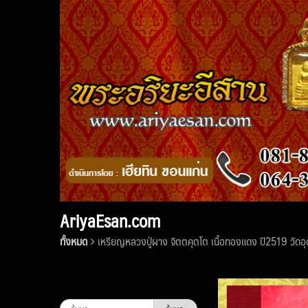
Skip
to
content
AriyaEsan.com
ทั้งหมด
เหรียญหลวงปู่ผาง จิตตคุตโต เนื้อทองแดง ปี2519 วัดอุ
ค้นหา