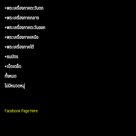
+พระเครื่องภาคตะวันตก
+พระเครื่องภาคกลาง
+พระเครื่องภาคตะวันออก
+พระเครื่องภาคเหนือ
+พระเครื่องภาคใต้
+ธนบัตร
+เบ็ดเตล็ด
ทั้งหมด
ไม่มีหมวดหมู่
Facebook Page Here