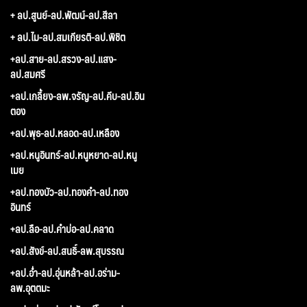
+ ลป.สูนย์-ลป.พัฒน์-ลป.สีลา
+ ลป.ไม-ลป.สมเกียรติ-ลป.พิชิต
+ลป.สาย-ลป.สรวง-ลป.แสง-
ลป.สมศรี
+ลป.เกลี้ยง-ลพ.จรัญ-ลป.คีบ-ลป.อิน
ตอง
+ลป.พุธ-ลป.หลอด-ลป.เหลือง
+ลป.หนูอินทร์-ลป.หนูหยาด-ลป.หนู
เมย
+ลป.ทองบัว-ลป.ทองคำ-ลป.ทอง
อินทร์
+ลป.ลือ-ลป.คำบ่อ-ลป.คลาด
+ลป.สังข์-ลป.สนธิ์-ลพ.สุบรรณ
+ลป.อ่ำ-ลป.อุ่นหล้า-ลป.อร่าม-
ลพ.อุตตมะ