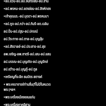
+ลป.แว่น-ลป.ลป.จันทร์โสม-ลป.ขาน
+ลป.พรหม-ลป.แตงอ่อน-ลป.สิงห์ทอง
+เจ้าคุณนร.-ลป.บุดดา-ลป.พรหมมา
+ลป.กูด-ลป.กว่า-ลป.กินรี-ลต.เฉลิม
ลป.ปั่น-ลป.ปฐม-ลป.ปกรณ์
ลป.วีระทาย-ลป.ตาล-ลป.บุญอุ้ม
+ลป.สังวาลย์-ลป.ประสาร-ลป.สุข
ลพ.เจริญ-ลพ.ชาตรี-ลป.เสน-ลป.แสน
ลป.บรรณ-ลป.บุญเกิด-ลป.บุญรักษ์
ลป.อว้าน-ลป.บุญกู้-ลป.ทูล
+เหรียญที่ระลึก ธนบัตร สตางค์
+ พระคณาจารย์ท่านอื่น(ที่ไม่มีในหมวด
พระ)ฯลฯ
+พระเครื่องเมืองขอนแก่น
+พระเครื่องภาคอีสาน