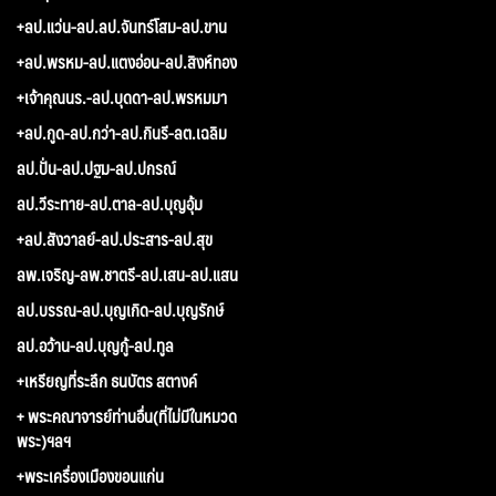
+ลป.แว่น-ลป.ลป.จันทร์โสม-ลป.ขาน
+ลป.พรหม-ลป.แตงอ่อน-ลป.สิงห์ทอง
+เจ้าคุณนร.-ลป.บุดดา-ลป.พรหมมา
+ลป.กูด-ลป.กว่า-ลป.กินรี-ลต.เฉลิม
ลป.ปั่น-ลป.ปฐม-ลป.ปกรณ์
ลป.วีระทาย-ลป.ตาล-ลป.บุญอุ้ม
+ลป.สังวาลย์-ลป.ประสาร-ลป.สุข
ลพ.เจริญ-ลพ.ชาตรี-ลป.เสน-ลป.แสน
ลป.บรรณ-ลป.บุญเกิด-ลป.บุญรักษ์
ลป.อว้าน-ลป.บุญกู้-ลป.ทูล
+เหรียญที่ระลึก ธนบัตร สตางค์
+ พระคณาจารย์ท่านอื่น(ที่ไม่มีในหมวด
พระ)ฯลฯ
+พระเครื่องเมืองขอนแก่น