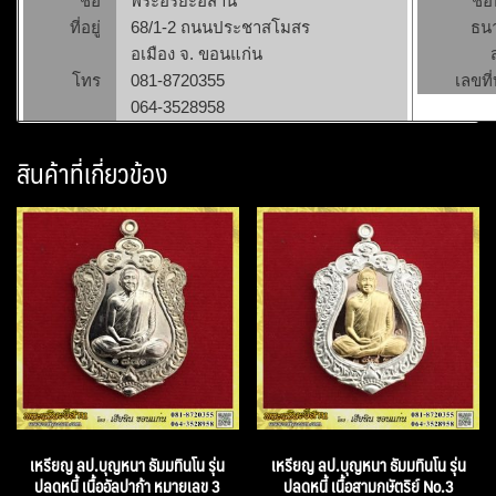
ชื่อ
พระอริยะอีสาน
ชื่
ที่อยู่
68/1-2 ถนนประชาสโมสร
ธน
อเมือง จ. ขอนแก่น
โทร
081-8720355
เลขที่
064-3528958
สินค้าที่เกี่ยวข้อง
เหรียญ ลป.บุญหนา ธัมมทินโน รุ่น
เหรียญ ลป.บุญหนา ธัมมทินโน รุ่น
ปลดหนี้ เนื้ออัลปาก้า หมายเลข 3
ปลดหนี้ เนื้อสามกษัตริย์ No.3