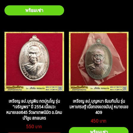
พร้อมเช่า
เหรียญ ลป.บุญพิน กตปุณโญ รุ่น
เหรียญ ลป.บุญหนา ธัมมทินโน รุ่น
“เจริญพร” ปี 2554 เนื้อนวะ
มหาเศรษฐี เนื้อทองแดงมันปู หมายเลข
หมายเลข645 วัดผาเทพนิมิต อ.นิคม
409
นำ้อูน สกลนคร
450
550
พร้อมเช่า