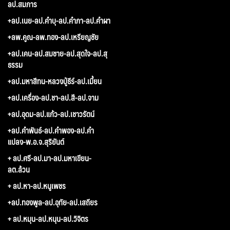
ลป.สมภาร
+ลป.เนย-ลป.คำบุ-ลป.คำภา-ลป.คำผา
+ลพ.คูณ-ลพ.ทอง-ลป.เหรียญชัย
+ลป.เคน-ลป.สมชาย-ลป.สุดใจ-ลป.สุ
ธรรม
+ลป.มหาสีทน-หลวงปู่ธีร์-ลป.เมี้ยน
+ลป.เครื่อง-ลป.ชา-ลป.สี-ลป.จาม
+ลป.อุดม-ลป.แก้ว-ลป.เชาวรัตน์
+ลป.คำพันธ์-ลป.คำพอง-ลป.คำ
แปลง-พ.อ.จ.สุริยันต์
+ ลป.ศรี-ลป.มา-ลป.มหาเขียน-
ลต.ล้วน
+ ลป.หา-ลป.หนูเพชร
+ลป.ทองพูล-ลป.อุทัย-ลป.เสถียร
+ ลป.หมุน-ลป.หนุน-ลป.วิจิตร