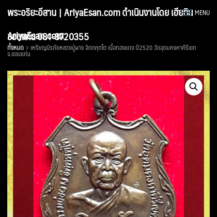
Skip
พระอริยะอีสาน | AriyaEsan.com ดำเนินงานโดย เฮียทิน
MENU
to
content
AriyaEsan.com
ขอนแก่น 081-8720355
ทั้งหมด
เหรียญนิรภัยหลวงปู่ผาง จิตตคุตโต เนื้อทองแดง ปี2520 วัดอุดมคงคาคีรีเขต
จ.ขอนแก่น