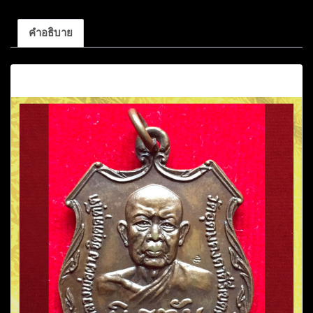
คำอธิบาย
คำอธิบาย