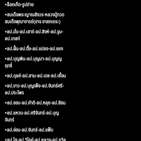
+ล็อกเก็ต-รูปถ่าย
+สมเด็จพระญาณสังวร-หลวงปู่ทวด
สมเด็จพุฒาจารย์(อาจ อาสภเถระ)
+ลป.มั่น-ลป.เสาร์-ลป.สิงห์-ลป.จูม-
ลป.เทสก์
+ลป.ฝั้น-ลป.ตื้อ-ลป.แปลง-ลป.แยง
+ลป.บุญพิน-ลป.บุญมา-ลป.บุญญ
ฤทธิ์
+ลป.ดุลย์-ลป.สาม-ลป.เดช-ลป.เยื้อน
+ลป.ขาว-ลป.บุญเพ็ง-ลป.จันทร์ศรี-
ลป.ประไพร
+ลป.ชอบ-ลป.คำดี-ลป.หลุย-ลป.สีธน
+ลป.แหวน-ลป.ศรีจันทร์-ลป.บุญ
จันทร์
+ลป.อ่อน-ลป.จันทร์-ลป.แฟ็บ
+ลป.โส-ลป.วิไลย์-ลป.หลวง-ลป.ถวิล