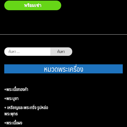
พร้อมเช่า
ค้นหา
สำหรับ:
หมวดพระเครื่อง
+พระเนื้อทองคำ
+พระบูชา
+ เหรียญและพระกริ่ง รูปหล่อ
พระพุทธ
+พระเนื้อผง