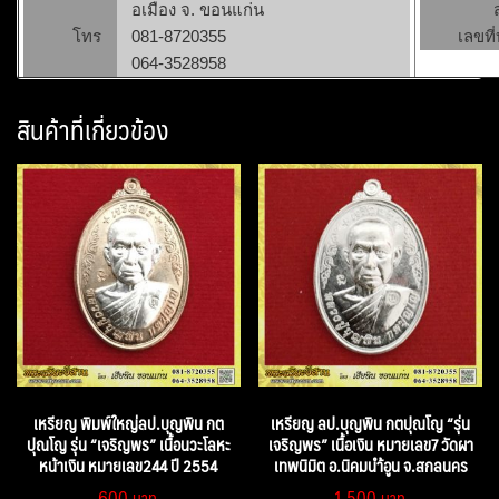
อเมือง จ. ขอนแก่น
โทร
081-8720355
เลขที่
064-3528958
สินค้าที่เกี่ยวข้อง
เหรียญ พิมพ์ใหญ่ลป.บุญพิน กต
เหรียญ ลป.บุญพิน กตปุณโญ “รุ่น
ปุณโญ รุ่น “เจริญพร” เนื้อนวะโลหะ
เจริญพร” เนื้อเงิน หมายเลข7 วัดผา
หน้าเงิน หมายเลข244 ปี 2554
เทพนิมิต อ.นิคมนำ้อูน จ.สกลนคร
600
1,500