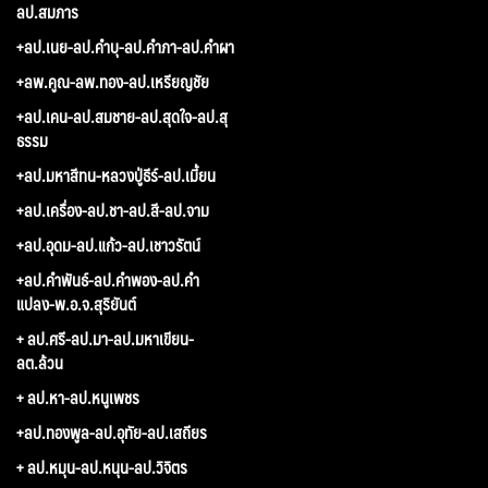
ลป.สมภาร
+ลป.เนย-ลป.คำบุ-ลป.คำภา-ลป.คำผา
+ลพ.คูณ-ลพ.ทอง-ลป.เหรียญชัย
+ลป.เคน-ลป.สมชาย-ลป.สุดใจ-ลป.สุ
ธรรม
+ลป.มหาสีทน-หลวงปู่ธีร์-ลป.เมี้ยน
+ลป.เครื่อง-ลป.ชา-ลป.สี-ลป.จาม
+ลป.อุดม-ลป.แก้ว-ลป.เชาวรัตน์
+ลป.คำพันธ์-ลป.คำพอง-ลป.คำ
แปลง-พ.อ.จ.สุริยันต์
+ ลป.ศรี-ลป.มา-ลป.มหาเขียน-
ลต.ล้วน
+ ลป.หา-ลป.หนูเพชร
+ลป.ทองพูล-ลป.อุทัย-ลป.เสถียร
+ ลป.หมุน-ลป.หนุน-ลป.วิจิตร