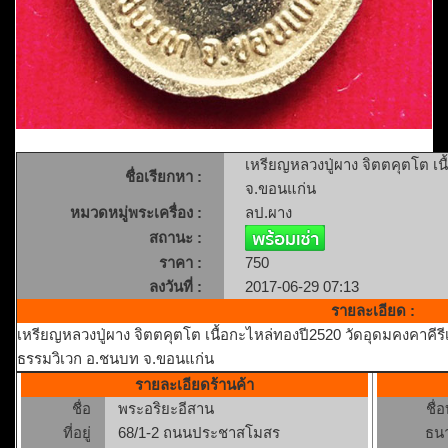
เหรียญหลวงปู่ผาง จิตตคุตโต เน
ชื่อเรียกหา :
จ.ขอนแก่น
หมวดหมู่พระเครื่อง :
ลป.ผาง
สถานะ :
ราคา :
750
ลงวันที่ :
2017-06-29 07:13
รายละเอียด :
เหรียญหลวงปู่ผาง จิตตคุตโต เนื้อกะไหล่ทองปี2520 วัดอุดมคงคาคีรีเ
ธรรมวิเวก อ.ชนบท จ.ขอนแก่น
รายละเอียดร้านค้า
ชื่อ
พระอริยะอีสาน
ชื่
ที่อยู่
68/1-2 ถนนประชาสโมสร
ธน