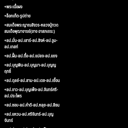
+พระเนื้อผง
+ล็อกเก็ต-รูปถ่าย
+สมเด็จพระญาณสังวร-หลวงปู่ทวด
สมเด็จพุฒาจารย์(อาจ อาสภเถระ)
+ลป.มั่น-ลป.เสาร์-ลป.สิงห์-ลป.จูม-
ลป.เทสก์
+ลป.ฝั้น-ลป.ตื้อ-ลป.แปลง-ลป.แยง
+ลป.บุญพิน-ลป.บุญมา-ลป.บุญญ
ฤทธิ์
+ลป.ดุลย์-ลป.สาม-ลป.เดช-ลป.เยื้อน
+ลป.ขาว-ลป.บุญเพ็ง-ลป.จันทร์ศรี-
ลป.ประไพร
+ลป.ชอบ-ลป.คำดี-ลป.หลุย-ลป.สีธน
+ลป.แหวน-ลป.ศรีจันทร์-ลป.บุญ
จันทร์