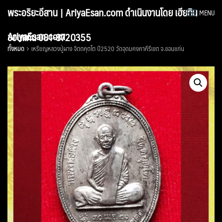
Skip
พระอริยะอีสาน | AriyaEsan.com ดำเนินงานโดย เฮียทิน
MENU
to
content
AriyaEsan.com
ขอนแก่น 081-8720355
ทั้งหมด
เหรียญหลวงปู่ผาง จิตตคุตโต ปี2520 วัดอุดมคงคาคีรีเขต จ.ขอนแก่น