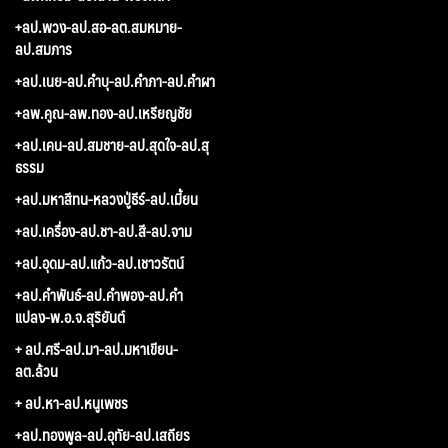
+ลป.พวง-ลป.สอ-ลต.สมหมาย-
ลป.สมภาร
+ลป.เนย-ลป.คำบุ-ลป.คำภา-ลป.คำผา
+ลพ.คูณ-ลพ.ทอง-ลป.เหรียญชัย
+ลป.เคน-ลป.สมชาย-ลป.สุดใจ-ลป.สุ
ธรรม
+ลป.มหาสีทน-หลวงปู่ธีร์-ลป.เมี้ยน
+ลป.เครื่อง-ลป.ชา-ลป.สี-ลป.จาม
+ลป.อุดม-ลป.แก้ว-ลป.เชาวรัตน์
+ลป.คำพันธ์-ลป.คำพอง-ลป.คำ
แปลง-พ.อ.จ.สุริยันต์
+ ลป.ศรี-ลป.มา-ลป.มหาเขียน-
ลต.ล้วน
+ ลป.หา-ลป.หนูเพชร
+ลป.ทองพูล-ลป.อุทัย-ลป.เสถียร