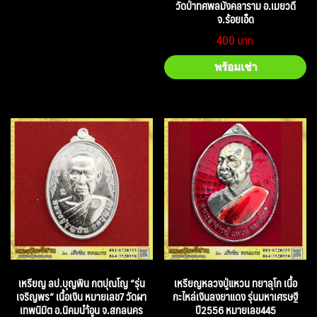
วัดป่าทศพลมังคลาราม อ.เมยวดี
จ.ร้อยเอ็ด
400
พร้อมเช่า
เหรียญ ลป.บุญพิน กตปุณโญ “รุ่น
เหรียญหลวงปู่แหวน ทยาลุโก เนื้อ
เจริญพร” เนื้อเงิน หมายเลข7 วัดผา
กะไหล่เงินลงยาแดง รุ่นมหาเศรษฐี
เทพนิมิต อ.นิคมนำ้อูน จ.สกลนคร
ปี2556 หมายเลข445