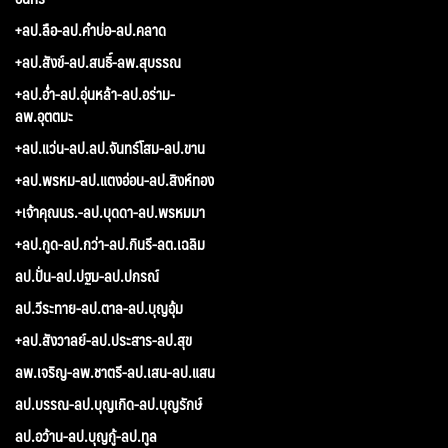
+ลป.ลือ-ลป.คำบ่อ-ลป.คลาด
+ลป.สังข์-ลป.สนธิ์-ลพ.สุบรรณ
+ลป.อ่ำ-ลป.อุ่นหล้า-ลป.อร่าม-
ลพ.อุตตมะ
+ลป.แว่น-ลป.ลป.จันทร์โสม-ลป.ขาน
+ลป.พรหม-ลป.แตงอ่อน-ลป.สิงห์ทอง
+เจ้าคุณนร.-ลป.บุดดา-ลป.พรหมมา
+ลป.กูด-ลป.กว่า-ลป.กินรี-ลต.เฉลิม
ลป.ปั่น-ลป.ปฐม-ลป.ปกรณ์
ลป.วีระทาย-ลป.ตาล-ลป.บุญอุ้ม
+ลป.สังวาลย์-ลป.ประสาร-ลป.สุข
ลพ.เจริญ-ลพ.ชาตรี-ลป.เสน-ลป.แสน
ลป.บรรณ-ลป.บุญเกิด-ลป.บุญรักษ์
ลป.อว้าน-ลป.บุญกู้-ลป.ทูล