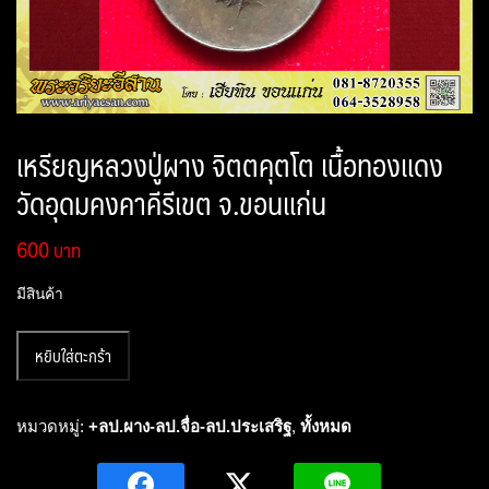
เหรียญหลวงปู่ผาง จิตตคุตโต เนื้อทองแดง
วัดอุดมคงคาคีรีเขต จ.ขอนแก่น
600
มีสินค้า
จำนวน
หยิบใส่ตะกร้า
เหรียญ
หลวง
ปู่
หมวดหมู่:
+ลป.ผาง-ลป.จื่อ-ลป.ประเสริฐ
,
ทั้งหมด
ผาง
จิตต