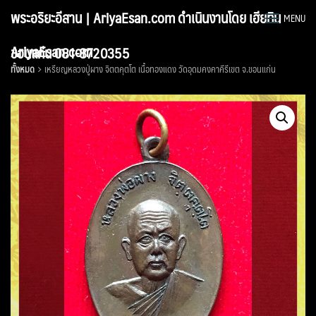
Skip
พระอริยะอีสาน | AriyaEsan.com ดำเนินงานโดย เฮียทิน
MENU
to
content
AriyaEsan.com
ขอนแก่น 081-8720355
ทั้งหมด
เหรียญหลวงปู่ผาง จิตตคุตโต เนื้อทองแดง วัดอุดมคงคาคีรีเขต จ.ขอนแก่น