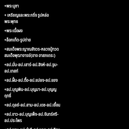
+พระบูชา
+ เหรียญและพระกริ่ง รูปหล่อ
พระพุทธ
+พระเนื้อผง
+ล็อกเก็ต-รูปถ่าย
+สมเด็จพระญาณสังวร-หลวงปู่ทวด
สมเด็จพุฒาจารย์(อาจ อาสภเถระ)
+ลป.มั่น-ลป.เสาร์-ลป.สิงห์-ลป.จูม-
ลป.เทสก์
+ลป.ฝั้น-ลป.ตื้อ-ลป.แปลง-ลป.แยง
+ลป.บุญพิน-ลป.บุญมา-ลป.บุญญ
ฤทธิ์
+ลป.ดุลย์-ลป.สาม-ลป.เดช-ลป.เยื้อน
+ลป.ขาว-ลป.บุญเพ็ง-ลป.จันทร์ศรี-
ลป.ประไพร