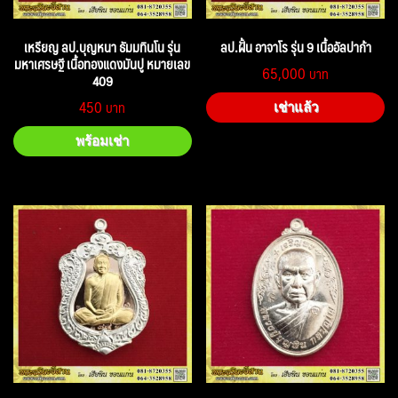
เหรียญ ลป.บุญหนา ธัมมทินโน รุ่น
ลป.ฝั้น อาจาโร รุ่น 9 เนื้ออัลปาก้า
มหาเศรษฐี เนื้อทองแดงมันปู หมายเลข
65,000
409
450
เช่าแล้ว
พร้อมเช่า