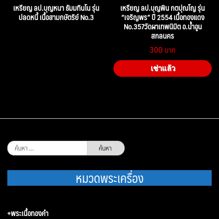
เหรียญ ลป.บุญหนา ธัมมทินโน รุ่น
เหรียญ ลป.บุญพิน กตปุณโญ รุ่น
ปลดหนี้ เนื้อสามกษัตริย์ No.3
“เจริญพร” ปี 2554 เนื้อทองแดง
No.357วัดผาเทพนิมิต อ.น้ำอูน
สกลนคร
300
เช่าแล้ว
ค้นหา
สำหรับ:
หมวดพระเครื่อง
+พระเนื้อทองคำ