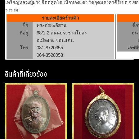
เหรียญหลวงปู่ผาง จิตตคุตโต เนื้อทองแดง วัดอุดมคงคาคีรีเขต จ.ขอ
ราราม
รายละเอียดร้านค้า
ชื่อ
พระอริยะอีสาน
ชื่
ที่อยู่
68/1-2 ถนนประชาสโมสร
ธน
อเมือง จ. ขอนแก่น
โทร
081-8720355
เลขที่
064-3528958
สินค้าที่เกี่ยวข้อง