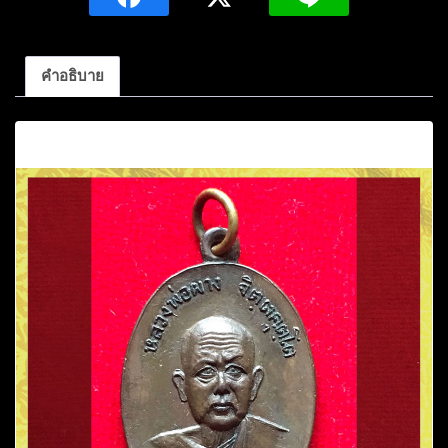
คุต
โต
เนื้อ
คำอธิบาย
ทองแดง
วัด
คำอธิบาย
อุดม
คงคา
คีรี
เขต
จ.ขอนแก่น
ชิ้น