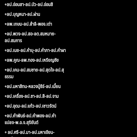
+ลป.อ่อนสา-ลป.บัว-ลป.อ่อนสี
+ลป.บุญหนา-ลป.ผ่าน
+ลพ.เกษม-ลป.สำลี-พอจ.เต่า
+ลป.พวง-ลป.สอ-ลต.สมหมาย-
ลป.สมภาร
+ลป.เนย-ลป.คำบุ-ลป.คำภา-ลป.คำผา
+ลพ.คูณ-ลพ.ทอง-ลป.เหรียญชัย
+ลป.เคน-ลป.สมชาย-ลป.สุดใจ-ลป.สุ
ธรรม
+ลป.มหาสีทน-หลวงปู่ธีร์-ลป.เมี้ยน
+ลป.เครื่อง-ลป.ชา-ลป.สี-ลป.จาม
+ลป.อุดม-ลป.แก้ว-ลป.เชาวรัตน์
+ลป.คำพันธ์-ลป.คำพอง-ลป.คำ
แปลง-พ.อ.จ.สุริยันต์
+ ลป.ศรี-ลป.มา-ลป.มหาเขียน-