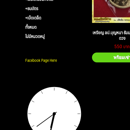
+ธนบัตร
+เบ็ดเตล็ด
ทั้งหมด
เหรียญ ลป.บุญหนา ธัมมทิ
ไม่มีหมวดหมู่
ดวง
550
พร้อมเช่
Facebook Page Here