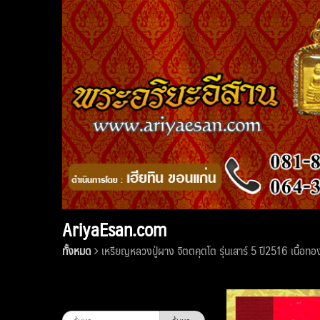
Skip
to
content
AriyaEsan.com
ทั้งหมด
เหรียญหลวงปู่ผาง จิตตคุตโต รุ่นเสาร์ 5 ปี2516 เนื้อท
ค้นหา