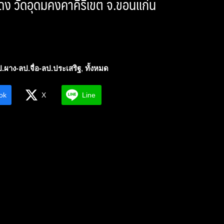
แดง วัดอุดมคงคาคีรีเขต จ.ขอนแก่น
.ผาง-ลป.จื่อ-ลป.ประเสริฐ
,
ทั้งหมด
ok
X
Line