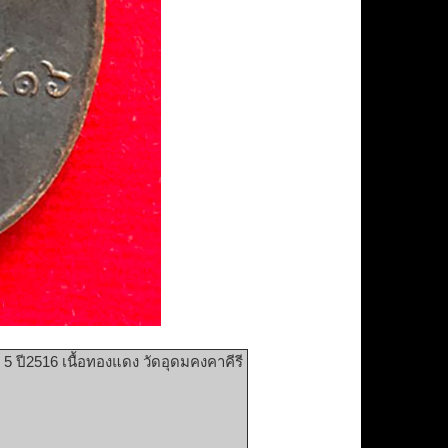
 5 ปี2516 เนื้อทองแดง วัดอุดมคงคาคีรี