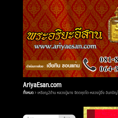
Skip
to
content
AriyaEsan.com
ทั้งหมด
เหรียญ2ด้าน หลวงปู่ผาง จิตตคุตโต-หลวงปู่อึ่ง อินทปั
ค้นหา