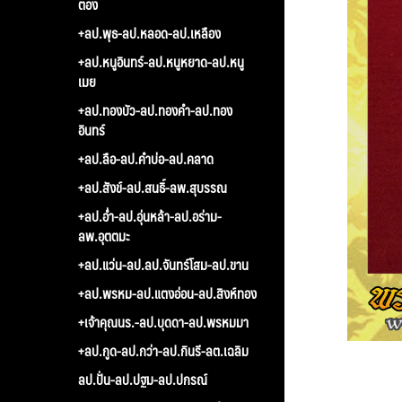
ตอง
+ลป.พุธ-ลป.หลอด-ลป.เหลือง
+ลป.หนูอินทร์-ลป.หนูหยาด-ลป.หนู
เมย
+ลป.ทองบัว-ลป.ทองคำ-ลป.ทอง
อินทร์
+ลป.ลือ-ลป.คำบ่อ-ลป.คลาด
+ลป.สังข์-ลป.สนธิ์-ลพ.สุบรรณ
+ลป.อ่ำ-ลป.อุ่นหล้า-ลป.อร่าม-
ลพ.อุตตมะ
+ลป.แว่น-ลป.ลป.จันทร์โสม-ลป.ขาน
+ลป.พรหม-ลป.แตงอ่อน-ลป.สิงห์ทอง
+เจ้าคุณนร.-ลป.บุดดา-ลป.พรหมมา
+ลป.กูด-ลป.กว่า-ลป.กินรี-ลต.เฉลิม
ลป.ปั่น-ลป.ปฐม-ลป.ปกรณ์