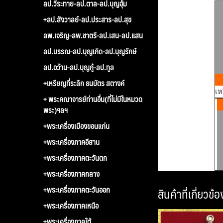
ลป.วีระทาย-ลป.ตาล-ลป.บุญอุ้ม
+ลป.สังวาลย์-ลป.ประสาร-ลป.สุข
ลพ.เจริญ-ลพ.ชาตรี-ลป.เสน-ลป.แสน
ลป.บรรณ-ลป.บุญเกิด-ลป.บุญรักษ์
ลป.อว้าน-ลป.บุญกู้-ลป.ทูล
+เหรียญที่ระลึก ธนบัตร สตางค์
เห
+ พระคณาจารย์ท่านอื่น(ที่ไม่มีในหมวด
พระ)ฯลฯ
+พระเครื่องเมืองขอนแก่น
+พระเครื่องภาคอีสาน
+พระเครื่องภาคตะวันตก
+พระเครื่องภาคกลาง
+พระเครื่องภาคตะวันออก
สินค้าที่เกี่ยวข้อ
+พระเครื่องภาคเหนือ
+พระเครื่องภาคใต้