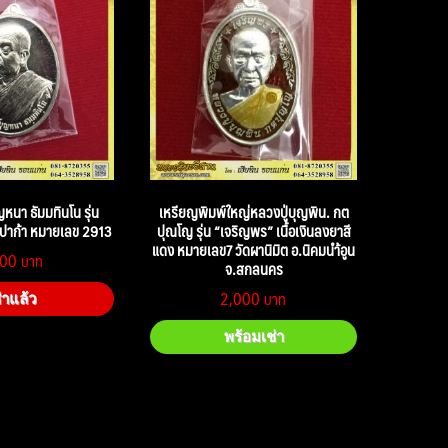
หนา ธัมมทินโน รุ่น
เหรียญพิมพ์ใหญ่หลวงปู่บุญพิน. กต
ัลปาก้า หมายเลข 2913
ปุณโญ รุ่น “เจริญพร” เนื้อเงินลงยาสี
แดง หมายเลข7 วัดผานิมิต อ.นิคมนำ้อูน
000
จ.สกลนคร
2,000
่าแล้ว
พร้อมเช่า