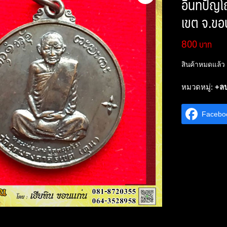
อินทปัญโญ
เขต จ.ขอ
800
สินค้าหมดแล้ว
หมวดหมู่:
+ลป
Facebo