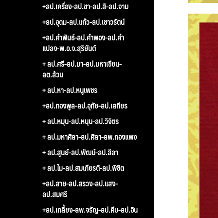
+ลป.เครื่อง-ลป.ชา-ลป.สี-ลป.จาม
+ลป.อุดม-ลป.แก้ว-ลป.เชาวรัตน์
+ลป.คำพันธ์-ลป.คำพอง-ลป.คำ
แปลง-พ.อ.จ.สุริยันต์
+ ลป.ศรี-ลป.มา-ลป.มหาเขียน-
ลต.ล้วน
+ ลป.หา-ลป.หนูเพชร
+ลป.ทองพูล-ลป.อุทัย-ลป.เสถียร
+ ลป.หมุน-ลป.หนุน-ลป.วิจิตร
+ ลป.มหาศิลา-ลป.ศิลา-ลพ.กองแพง
+ ลป.สูนย์-ลป.พัฒน์-ลป.สีลา
+ ลป.ไม-ลป.สมเกียรติ-ลป.พิชิต
+ลป.สาย-ลป.สรวง-ลป.แสง-
ลป.สมศรี
+ลป.เกลี้ยง-ลพ.จรัญ-ลป.คีบ-ลป.อิน