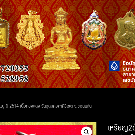
ญโญ ปี 2514 เนื้อทองแดง วัดอุดมคงคาคีรีเขต จ.ขอนแก่น
เหรียญ2ด้