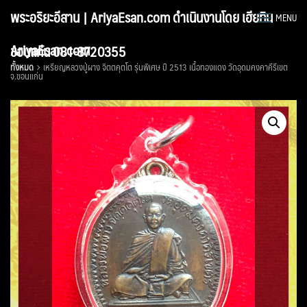
Skip
พระอริยะอีสาน | AriyaEsan.com ดำเนินงานโดย เฮียทิน
MENU
to
content
AriyaEsan.com
ขอนแก่น 081-8720355
ทั้งหมด
เหรียญหลวงปู่ผาง จิตตคุตโต รุ่นพิเศษ ปี 2513 เนื้อทองแดง วัดอุดมคงคาคีรีเขต
จ.ขอนแก่น