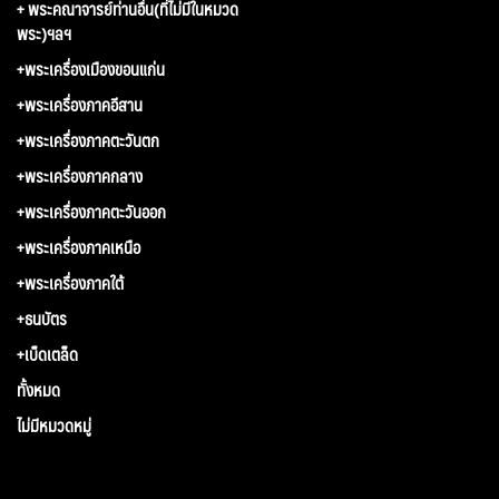
+ พระคณาจารย์ท่านอื่น(ที่ไม่มีในหมวด
พระ)ฯลฯ
+พระเครื่องเมืองขอนแก่น
+พระเครื่องภาคอีสาน
+พระเครื่องภาคตะวันตก
+พระเครื่องภาคกลาง
+พระเครื่องภาคตะวันออก
+พระเครื่องภาคเหนือ
+พระเครื่องภาคใต้
+ธนบัตร
+เบ็ดเตล็ด
ทั้งหมด
ไม่มีหมวดหมู่