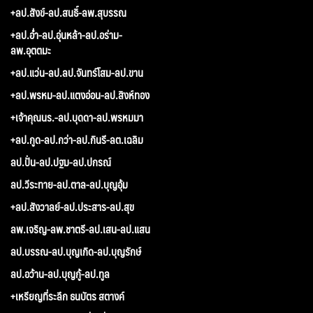
+ลป.สังข์-ลป.สนธิ์-ลพ.สุบรรณ
+ลป.อ่ำ-ลป.อุ่นหล้า-ลป.อร่าม-
ลพ.อุตตมะ
+ลป.แว่น-ลป.ลป.จันทร์โสม-ลป.ขาน
+ลป.พรหม-ลป.แตงอ่อน-ลป.สิงห์ทอง
+เจ้าคุณนร.-ลป.บุดดา-ลป.พรหมมา
+ลป.กูด-ลป.กว่า-ลป.กินรี-ลต.เฉลิม
ลป.ปั่น-ลป.ปฐม-ลป.ปกรณ์
ลป.วีระทาย-ลป.ตาล-ลป.บุญอุ้ม
+ลป.สังวาลย์-ลป.ประสาร-ลป.สุข
ลพ.เจริญ-ลพ.ชาตรี-ลป.เสน-ลป.แสน
ลป.บรรณ-ลป.บุญเกิด-ลป.บุญรักษ์
ลป.อว้าน-ลป.บุญกู้-ลป.ทูล
+เหรียญที่ระลึก ธนบัตร สตางค์