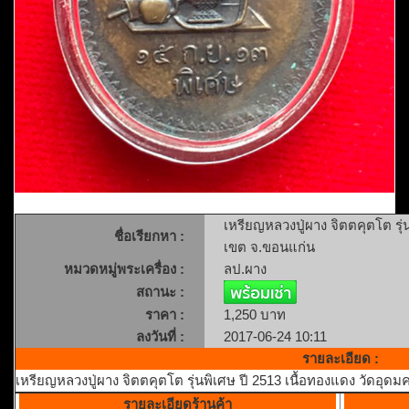
เหรียญหลวงปู่ผาง จิตตคุตโต รุ่
ชื่อเรียกหา :
เขต จ.ขอนแก่น
หมวดหมู่พระเครื่อง :
ลป.ผาง
สถานะ :
ราคา :
1,250 บาท
ลงวันที่ :
2017-06-24 10:11
รายละเอียด :
เหรียญหลวงปู่ผาง จิตตคุตโต รุ่นพิเศษ ปี 2513 เนื้อทองแดง วัดอุด
รายละเอียดร้านค้า