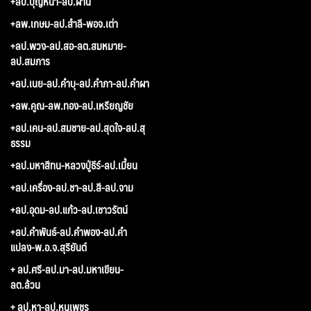
+ลป.บุญหนา-ลป.ผ่าน
+ลพ.เกษม-ลป.สำลี-พอจ.เต่า
+ลป.พวง-ลป.สอ-ลต.สมหมาย-
ลป.สมภาร
+ลป.เนย-ลป.คำบุ-ลป.คำภา-ลป.คำผา
+ลพ.คูณ-ลพ.ทอง-ลป.เหรียญชัย
+ลป.เคน-ลป.สมชาย-ลป.สุดใจ-ลป.สุ
ธรรม
+ลป.มหาสีทน-หลวงปู่ธีร์-ลป.เมี้ยน
+ลป.เครื่อง-ลป.ชา-ลป.สี-ลป.จาม
+ลป.อุดม-ลป.แก้ว-ลป.เชาวรัตน์
+ลป.คำพันธ์-ลป.คำพอง-ลป.คำ
แปลง-พ.อ.จ.สุริยันต์
+ ลป.ศรี-ลป.มา-ลป.มหาเขียน-
ลต.ล้วน
+ ลป.หา-ลป.หนูเพชร