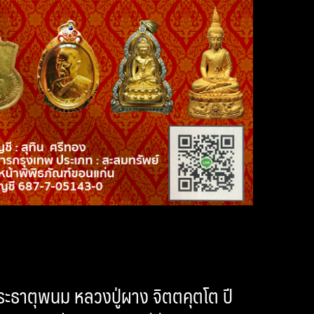
ะธาตุพนม หลวงปู่ผาง จิตตคุตโต ปี