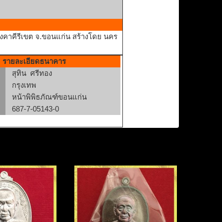
คงคาคีรีเขต จ.ขอนแก่น สร้างโดย นคร
รายละเอียดธนาคาร
สุทิน ศรีทอง
กรุงเทพ
หน้าพิพิธภัณฑ์ขอนแก่น
687-7-05143-0