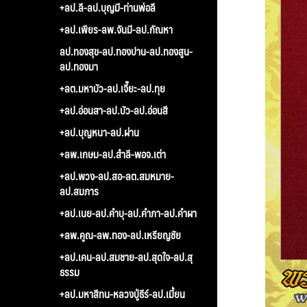
+ลป.ลี-ลป.บุญมี-ท่านพ่อลี
+ลป.เพียร-ลพ.จันมี-ลป.กัณหา
ลป.ทองสุข-ลป.ทองปาน-ลป.ทองสูน-
ลป.ทองมา
+ลต.มหาบัว-ลป.เจี๊ยะ-ลป.ทุย
+ลป.อ่อนสา-ลป.บัว-ลป.อ่อนสี
+ลป.บุญหนา-ลป.ผ่าน
+ลพ.เกษม-ลป.สำลี-พอจ.เต่า
+ลป.พวง-ลป.สอ-ลต.สมหมาย-
ลป.สมภาร
+ลป.เนย-ลป.คำบุ-ลป.คำภา-ลป.คำผา
+ลพ.คูณ-ลพ.ทอง-ลป.เหรียญชัย
+ลป.เคน-ลป.สมชาย-ลป.สุดใจ-ลป.สุ
ธรรม
+ลป.มหาสีทน-หลวงปู่ธีร์-ลป.เมี้ยน