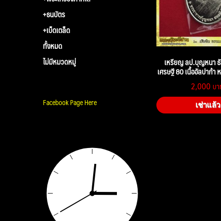
+ธนบัตร
+เบ็ดเตล็ด
ทั้งหมด
ไม่มีหมวดหมู่
เหรียญ ลป.บุญหนา ธัม
เศรษฐี 80 เนื้ออัลปาก้
2,000
Facebook Page Here
เช่าแล้ว