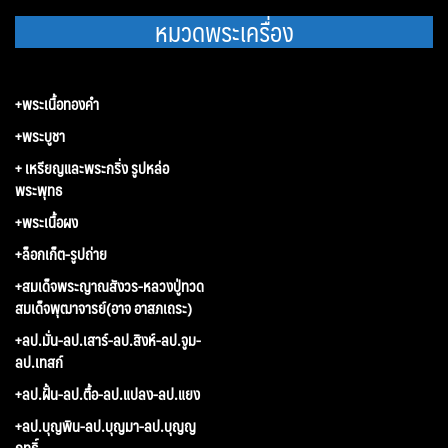
หมวดพระเครื่อง
+พระเนื้อทองคำ
+พระบูชา
+ เหรียญและพระกริ่ง รูปหล่อ
พระพุทธ
+พระเนื้อผง
+ล็อกเก็ต-รูปถ่าย
+สมเด็จพระญาณสังวร-หลวงปู่ทวด
สมเด็จพุฒาจารย์(อาจ อาสภเถระ)
+ลป.มั่น-ลป.เสาร์-ลป.สิงห์-ลป.จูม-
ลป.เทสก์
+ลป.ฝั้น-ลป.ตื้อ-ลป.แปลง-ลป.แยง
+ลป.บุญพิน-ลป.บุญมา-ลป.บุญญ
ฤทธิ์