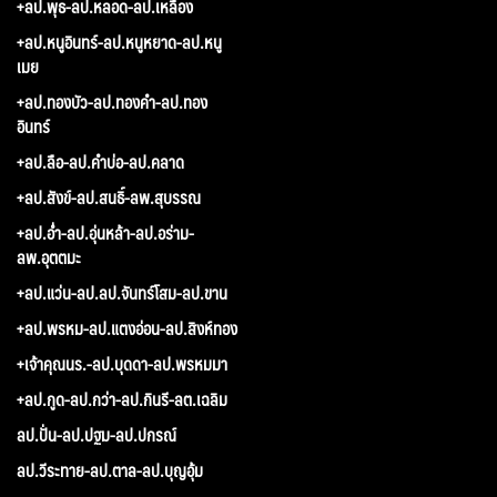
+ลป.พุธ-ลป.หลอด-ลป.เหลือง
+ลป.หนูอินทร์-ลป.หนูหยาด-ลป.หนู
เมย
+ลป.ทองบัว-ลป.ทองคำ-ลป.ทอง
อินทร์
+ลป.ลือ-ลป.คำบ่อ-ลป.คลาด
+ลป.สังข์-ลป.สนธิ์-ลพ.สุบรรณ
+ลป.อ่ำ-ลป.อุ่นหล้า-ลป.อร่าม-
ลพ.อุตตมะ
+ลป.แว่น-ลป.ลป.จันทร์โสม-ลป.ขาน
+ลป.พรหม-ลป.แตงอ่อน-ลป.สิงห์ทอง
+เจ้าคุณนร.-ลป.บุดดา-ลป.พรหมมา
+ลป.กูด-ลป.กว่า-ลป.กินรี-ลต.เฉลิม
ลป.ปั่น-ลป.ปฐม-ลป.ปกรณ์
ลป.วีระทาย-ลป.ตาล-ลป.บุญอุ้ม