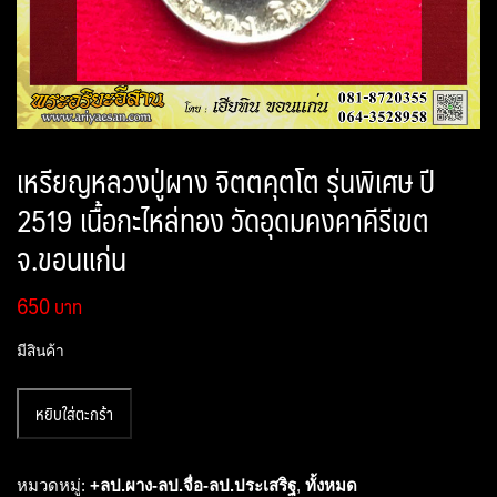
เหรียญหลวงปู่ผาง จิตตคุตโต รุ่นพิเศษ ปี
2519 เนื้อกะไหล่ทอง วัดอุดมคงคาคีรีเขต
จ.ขอนแก่น
650
มีสินค้า
จำนวน
หยิบใส่ตะกร้า
เหรียญ
หลวง
ปู่
หมวดหมู่:
+ลป.ผาง-ลป.จื่อ-ลป.ประเสริฐ
,
ทั้งหมด