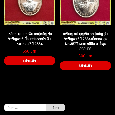
เหรียญ ลป.บุญพิน กตปุณโญ รุ่น
เหรียญ ลป.บุญพิน กตปุณโญ รุ่น
“เจริญพร” เนื้อนวะโลหะหน้าเงิน.
“เจริญพร” ปี 2554 เนื้อทองแดง
หมายเลข7 ปี 2554
No.357วัดผาเทพนิมิต อ.น้ำอูน
สกลนคร
650
300
เช่าแล้ว
เช่าแล้ว
ค้นหา
สำหรับ: