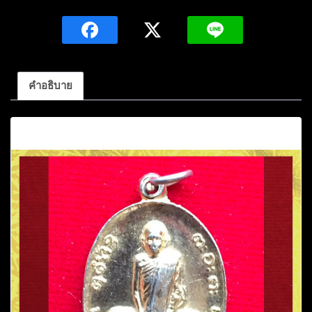
ผาง
จิตต
คุต
โต
รุ่น
คำอธิบาย
พิเศษ
ปี
คำอธิบาย
2519
เนื้อ
กะไหล่
ทอง
วัด
อุดม
คงคา
คีรี
เขต
จ.ขอนแก่น
ชิ้น