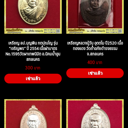
เหรียญ ลป.บุญพิน กตปุณโญ รุ่น
เหรียญหลวงปู่วัน อุตตโม ปี2520 เนื้อ
“เจริญพร” ปี 2554 เนื้อฝาบาตร
ทองแดง วัดถ้ำอภัยดำรงธรรม
No.1595วัดผาเทพนิมิต อ.นิคมน้ำอูน
จ.สกลนคร
สกลนคร
400
300
เช่าแล้ว
เช่าแล้ว