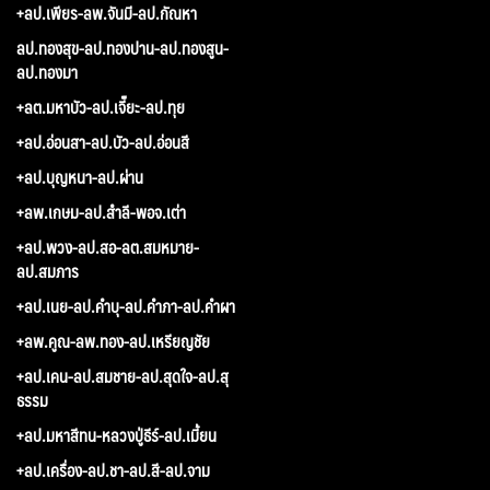
+ลป.เพียร-ลพ.จันมี-ลป.กัณหา
ลป.ทองสุข-ลป.ทองปาน-ลป.ทองสูน-
ลป.ทองมา
+ลต.มหาบัว-ลป.เจี๊ยะ-ลป.ทุย
+ลป.อ่อนสา-ลป.บัว-ลป.อ่อนสี
+ลป.บุญหนา-ลป.ผ่าน
+ลพ.เกษม-ลป.สำลี-พอจ.เต่า
+ลป.พวง-ลป.สอ-ลต.สมหมาย-
ลป.สมภาร
+ลป.เนย-ลป.คำบุ-ลป.คำภา-ลป.คำผา
+ลพ.คูณ-ลพ.ทอง-ลป.เหรียญชัย
+ลป.เคน-ลป.สมชาย-ลป.สุดใจ-ลป.สุ
ธรรม
+ลป.มหาสีทน-หลวงปู่ธีร์-ลป.เมี้ยน
+ลป.เครื่อง-ลป.ชา-ลป.สี-ลป.จาม