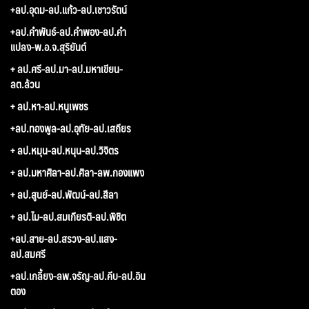
+ลป.อุดม-ลป.แก้ว-ลป.เชาวรัตน์
+ลป.คำพันธ์-ลป.คำพอง-ลป.คำ
แปลง-พ.อ.จ.สุริยันต์
+ ลป.ศรี-ลป.มา-ลป.มหาเขียน-
ลต.ล้วน
+ ลป.หา-ลป.หนูเพชร
+ลป.ทองพูล-ลป.อุทัย-ลป.เสถียร
+ ลป.หมุน-ลป.หนุน-ลป.วิจิตร
+ ลป.มหาศิลา-ลป.ศิลา-ลพ.กองแพง
+ ลป.สูนย์-ลป.พัฒน์-ลป.สีลา
+ ลป.ไม-ลป.สมเกียรติ-ลป.พิชิต
+ลป.สาย-ลป.สรวง-ลป.แสง-
ลป.สมศรี
+ลป.เกลี้ยง-ลพ.จรัญ-ลป.คีบ-ลป.อิน
ตอง