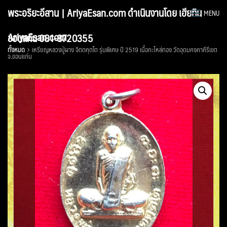
Skip
พระอริยะอีสาน | AriyaEsan.com ดำเนินงานโดย เฮียทิน
MENU
to
content
AriyaEsan.com
ขอนแก่น 081-8720355
ทั้งหมด
เหรียญหลวงปู่ผาง จิตตคุตโต รุ่นพิเศษ ปี 2519 เนื้อกะไหล่ทอง วัดอุดมคงคาคีรีเขต
จ.ขอนแก่น