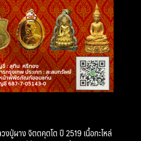
งปู่ผาง จิตตคุตโต ปี 2519 เนื้อกะไหล่