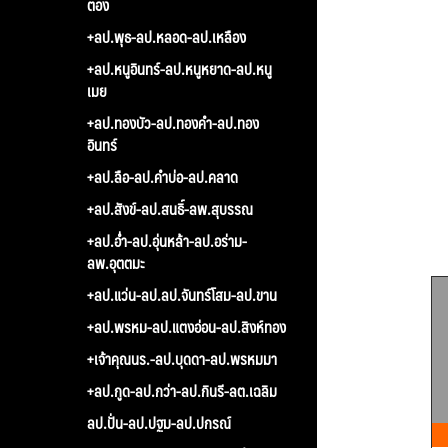
ตอง
+ลป.พุธ-ลป.หลอด-ลป.เหลือง
+ลป.หนูอินทร์-ลป.หนูหยาด-ลป.หนู
เมย
+ลป.ทองบัว-ลป.ทองคำ-ลป.ทอง
อินทร์
+ลป.ลือ-ลป.คำบ่อ-ลป.คลาด
+ลป.สังข์-ลป.สนธิ์-ลพ.สุบรรณ
+ลป.อ่ำ-ลป.อุ่นหล้า-ลป.อร่าม-
ลพ.อุตตมะ
+ลป.แว่น-ลป.ลป.จันทร์โสม-ลป.ขาน
+ลป.พรหม-ลป.แตงอ่อน-ลป.สิงห์ทอง
+เจ้าคุณนร.-ลป.บุดดา-ลป.พรหมมา
+ลป.กูด-ลป.กว่า-ลป.กินรี-ลต.เฉลิม
ลป.ปั่น-ลป.ปฐม-ลป.ปกรณ์