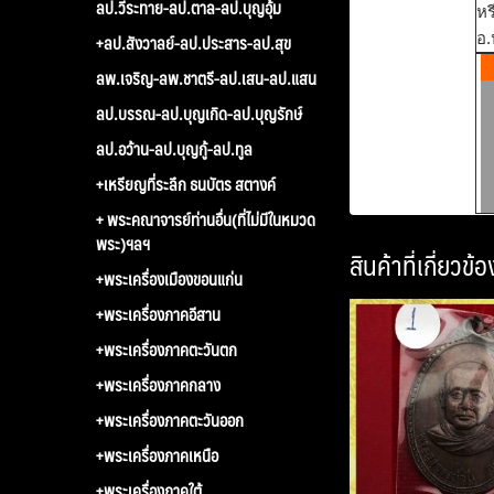
ลป.วีระทาย-ลป.ตาล-ลป.บุญอุ้ม
หร
+ลป.สังวาลย์-ลป.ประสาร-ลป.สุข
อ.
ลพ.เจริญ-ลพ.ชาตรี-ลป.เสน-ลป.แสน
ลป.บรรณ-ลป.บุญเกิด-ลป.บุญรักษ์
ลป.อว้าน-ลป.บุญกู้-ลป.ทูล
+เหรียญที่ระลึก ธนบัตร สตางค์
+ พระคณาจารย์ท่านอื่น(ที่ไม่มีในหมวด
พระ)ฯลฯ
สินค้าที่เกี่ยวข้อ
+พระเครื่องเมืองขอนแก่น
+พระเครื่องภาคอีสาน
+พระเครื่องภาคตะวันตก
+พระเครื่องภาคกลาง
+พระเครื่องภาคตะวันออก
+พระเครื่องภาคเหนือ
+พระเครื่องภาคใต้