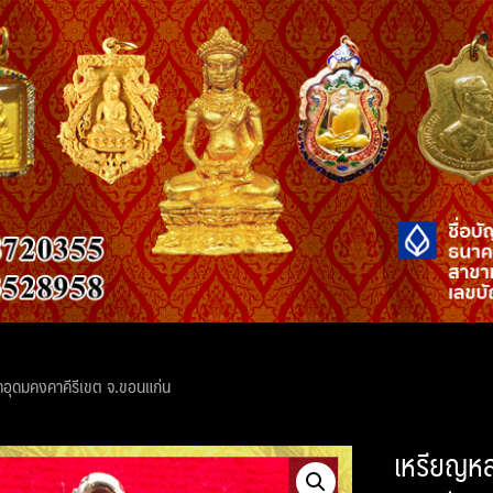
ัดอุดมคงคาคีรีเขต จ.ขอนแก่น
เหรียญหลว