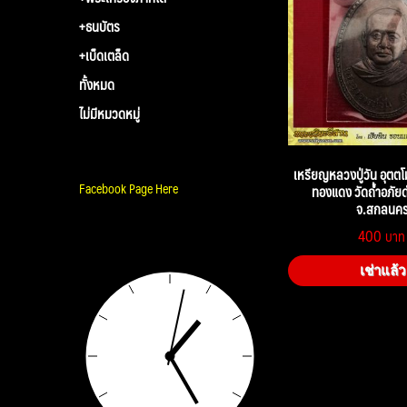
+ธนบัตร
+เบ็ดเตล็ด
ทั้งหมด
ไม่มีหมวดหมู่
เหรียญหลวงปู่วัน อุตตโม
Facebook Page Here
ทองแดง วัดถ้ำอภั
จ.สกลนค
400
เช่าแล้ว