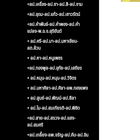
+ลป.เครื่อง-ลป.ชา-ลป.สี-ลป.จาม
+ลป.อุดม-ลป.แก้ว-ลป.เชาวรัตน์
+ลป.คำพันธ์-ลป.คำพอง-ลป.คำ
แปลง-พ.อ.จ.สุริยันต์
+ ลป.ศรี-ลป.มา-ลป.มหาเขียน-
ลต.ล้วน
+ ลป.หา-ลป.หนูเพชร
+ลป.ทองพูล-ลป.อุทัย-ลป.เสถียร
+ ลป.หมุน-ลป.หนุน-ลป.วิจิตร
+ ลป.มหาศิลา-ลป.ศิลา-ลพ.กองแพง
+ ลป.สูนย์-ลป.พัฒน์-ลป.สีลา
+ ลป.ไม-ลป.สมเกียรติ-ลป.พิชิต
+ลป.สาย-ลป.สรวง-ลป.แสง-
ลป.สมศรี
+ลป.เกลี้ยง-ลพ.จรัญ-ลป.คีบ-ลป.อิน