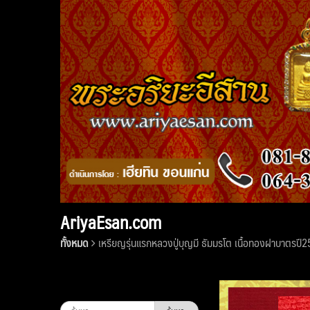
Skip
to
content
AriyaEsan.com
ทั้งหมด
เหรียญรุ่นแรกหลวงปู่บุญมี ธัมมรโต เนื้อทองฝาบาตรปี2
ค้นหา