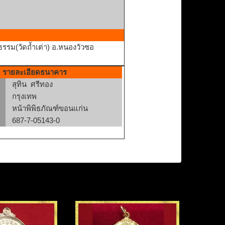
ธรรม(วัดถ้ำเต่า) อ.หนองวัวซอ
รายละเอียดธนาคาร
สุทิน ศรีทอง
กรุงเทพ
หน้าพิพิธภัณฑ์ขอนแก่น
687-7-05143-0