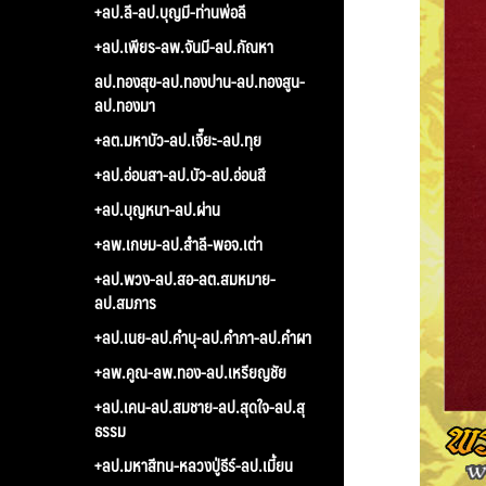
+ลป.ลี-ลป.บุญมี-ท่านพ่อลี
+ลป.เพียร-ลพ.จันมี-ลป.กัณหา
ลป.ทองสุข-ลป.ทองปาน-ลป.ทองสูน-
ลป.ทองมา
+ลต.มหาบัว-ลป.เจี๊ยะ-ลป.ทุย
+ลป.อ่อนสา-ลป.บัว-ลป.อ่อนสี
+ลป.บุญหนา-ลป.ผ่าน
+ลพ.เกษม-ลป.สำลี-พอจ.เต่า
+ลป.พวง-ลป.สอ-ลต.สมหมาย-
ลป.สมภาร
+ลป.เนย-ลป.คำบุ-ลป.คำภา-ลป.คำผา
+ลพ.คูณ-ลพ.ทอง-ลป.เหรียญชัย
+ลป.เคน-ลป.สมชาย-ลป.สุดใจ-ลป.สุ
ธรรม
+ลป.มหาสีทน-หลวงปู่ธีร์-ลป.เมี้ยน