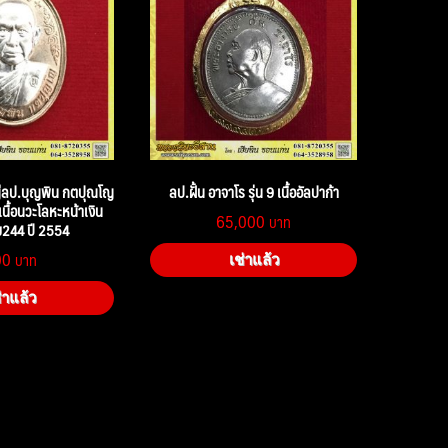
ญ่ลป.บุญพิน กตปุณโญ
ลป.ฝั้น อาจาโร รุ่น 9 เนื้ออัลปาก้า
เนื้อนวะโลหะหน้าเงิน
65,000
244 ปี 2554
00
เช่าแล้ว
่าแล้ว