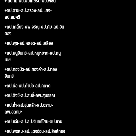
+ ลป.ไม-ลป.สมเกียรติ-ลป.พิชิต
+ลป.สาย-ลป.สรวง-ลป.แสง-
ลป.สมศรี
+ลป.เกลี้ยง-ลพ.จรัญ-ลป.คีบ-ลป.อิน
ตอง
+ลป.พุธ-ลป.หลอด-ลป.เหลือง
+ลป.หนูอินทร์-ลป.หนูหยาด-ลป.หนู
เมย
+ลป.ทองบัว-ลป.ทองคำ-ลป.ทอง
อินทร์
+ลป.ลือ-ลป.คำบ่อ-ลป.คลาด
+ลป.สังข์-ลป.สนธิ์-ลพ.สุบรรณ
+ลป.อ่ำ-ลป.อุ่นหล้า-ลป.อร่าม-
ลพ.อุตตมะ
+ลป.แว่น-ลป.ลป.จันทร์โสม-ลป.ขาน
+ลป.พรหม-ลป.แตงอ่อน-ลป.สิงห์ทอง