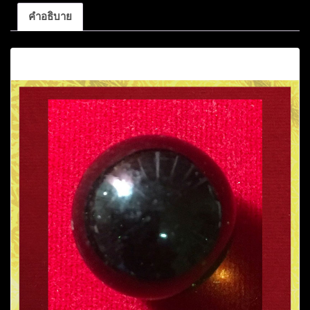
คำอธิบาย
คำอธิบาย