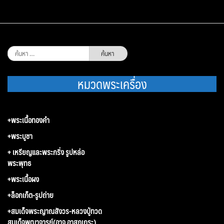
ค้นหา
สำหรับ:
หมวดพระเครื่อง
+พระเนื้อทองคำ
+พระบูชา
+ เหรียญและพระกริ่ง รูปหล่อ
พระพุทธ
+พระเนื้อผง
+ล็อกเก็ต-รูปถ่าย
+สมเด็จพระญาณสังวร-หลวงปู่ทวด
สมเด็จพุฒาจารย์(อาจ อาสภเถระ)