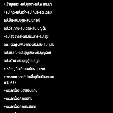
+เจ้าคุณนร.-ลป.บุดดา-ลป.พรหมมา
+ลป.กูด-ลป.กว่า-ลป.กินรี-ลต.เฉลิม
ลป.ปั่น-ลป.ปฐม-ลป.ปกรณ์
ลป.วีระทาย-ลป.ตาล-ลป.บุญอุ้ม
+ลป.สังวาลย์-ลป.ประสาร-ลป.สุข
ลพ.เจริญ-ลพ.ชาตรี-ลป.เสน-ลป.แสน
ลป.บรรณ-ลป.บุญเกิด-ลป.บุญรักษ์
ลป.อว้าน-ลป.บุญกู้-ลป.ทูล
+เหรียญที่ระลึก ธนบัตร สตางค์
+ พระคณาจารย์ท่านอื่น(ที่ไม่มีในหมวด
พระ)ฯลฯ
+พระเครื่องเมืองขอนแก่น
+พระเครื่องภาคอีสาน
+พระเครื่องภาคตะวันตก