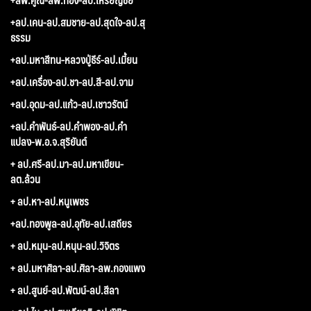
+ลป.เคน-ลป.สมชาย-ลป.สุดใจ-ลป.สุ
ธรรม
+ลป.มหาสีทน-หลวงปู่ธีร์-ลป.เมี้ยน
+ลป.เครื่อง-ลป.ชา-ลป.สี-ลป.จาม
+ลป.อุดม-ลป.แก้ว-ลป.เชาวรัตน์
+ลป.คำพันธ์-ลป.คำพอง-ลป.คำ
แปลง-พ.อ.จ.สุริยันต์
+ ลป.ศรี-ลป.มา-ลป.มหาเขียน-
ลต.ล้วน
+ ลป.หา-ลป.หนูเพชร
+ลป.ทองพูล-ลป.อุทัย-ลป.เสถียร
+ ลป.หมุน-ลป.หนุน-ลป.วิจิตร
+ ลป.มหาศิลา-ลป.ศิลา-ลพ.กองแพง
+ ลป.สูนย์-ลป.พัฒน์-ลป.สีลา