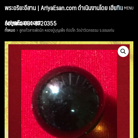
Skip
พระอริยะอีสาน | AriyaEsan.com ดำเนินงานโดย เฮียทิน
MENU
to
content
AriyaEsan.com
ขอนแก่น 081-8720355
ทั้งหมด
ลูกแก้วสารพัดนึก หลวงปู่บุญเพ็ง กัปปโก วัดป่าวิเวกธรรม จ.ขอนแก่น