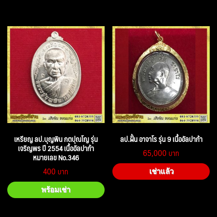
เหรียญ ลป.บุญพิน กตปุณโญ รุ่น
ลป.ฝั้น อาจาโร รุ่น 9 เนื้ออัลปาก้า
เจริญพร ปี 2554 เนื้ออัลปาก้า
65,000
หมายเลข No.346
400
เช่าแล้ว
พร้อมเช่า