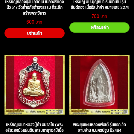
เหรียญหลวงปู่วัน อุตตโม เนื้อทองแดง
เหรียญ ลป.บุญหนา ธัมมทินโน รุ่น
ปี2517 วัดถ้ำอภัยดำรงธรรม ที่ระลึก
ยันต์ดอง เนื้ออัลปาก้า หมายเลข 2274
สร้างพระวิหาร
700
600
พร้อมเช่า
เช่าแล้ว
เหรียญเสมาหลวงปู่ถ้า อนาลโย (พระ
พระขุนแผนหลวงพ่อเต๋ รุ่นแรก วัด
อริยะสงฆ์5แผ่นดิน)ครบอายุ104ปีเนื้อ
สามง่าม จ.นครปฐม ปี2484