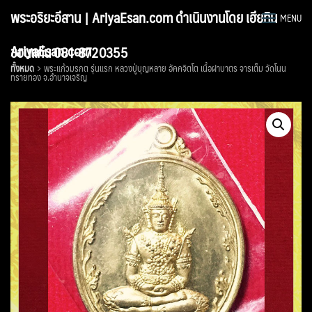
Skip
พระอริยะอีสาน | AriyaEsan.com ดำเนินงานโดย เฮียทิน
MENU
to
content
AriyaEsan.com
ขอนแก่น 081-8720355
ทั้งหมด
พระแก้วมรกต รุ่นแรก หลวงปู่บุญหลาย อัคคจิตโต เนื้อฝาบาตร จารเต็ม วัดโนน
ทรายทอง จ.อำนาจเจริญ