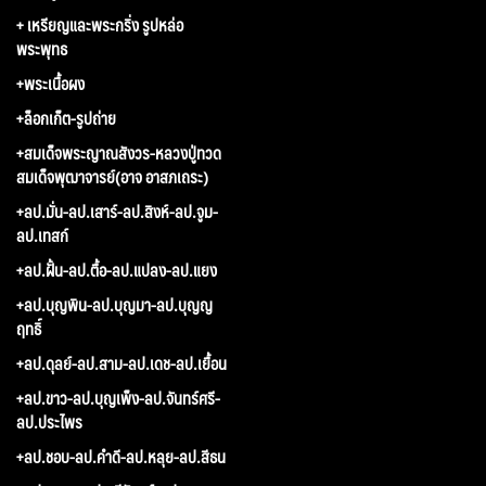
+ เหรียญและพระกริ่ง รูปหล่อ
พระพุทธ
+พระเนื้อผง
+ล็อกเก็ต-รูปถ่าย
+สมเด็จพระญาณสังวร-หลวงปู่ทวด
สมเด็จพุฒาจารย์(อาจ อาสภเถระ)
+ลป.มั่น-ลป.เสาร์-ลป.สิงห์-ลป.จูม-
ลป.เทสก์
+ลป.ฝั้น-ลป.ตื้อ-ลป.แปลง-ลป.แยง
+ลป.บุญพิน-ลป.บุญมา-ลป.บุญญ
ฤทธิ์
+ลป.ดุลย์-ลป.สาม-ลป.เดช-ลป.เยื้อน
+ลป.ขาว-ลป.บุญเพ็ง-ลป.จันทร์ศรี-
ลป.ประไพร
+ลป.ชอบ-ลป.คำดี-ลป.หลุย-ลป.สีธน