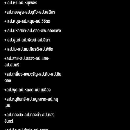
+ ลป.หา-ลป.หนูเพชร
+ลป.ทองพูล-ลป.อุทัย-ลป.เสถียร
+ ลป.หมุน-ลป.หนุน-ลป.วิจิตร
+ ลป.มหาศิลา-ลป.ศิลา-ลพ.กองแพง
+ ลป.สูนย์-ลป.พัฒน์-ลป.สีลา
+ ลป.ไม-ลป.สมเกียรติ-ลป.พิชิต
+ลป.สาย-ลป.สรวง-ลป.แสง-
ลป.สมศรี
+ลป.เกลี้ยง-ลพ.จรัญ-ลป.คีบ-ลป.อิน
ตอง
+ลป.พุธ-ลป.หลอด-ลป.เหลือง
+ลป.หนูอินทร์-ลป.หนูหยาด-ลป.หนู
เมย
+ลป.ทองบัว-ลป.ทองคำ-ลป.ทอง
อินทร์