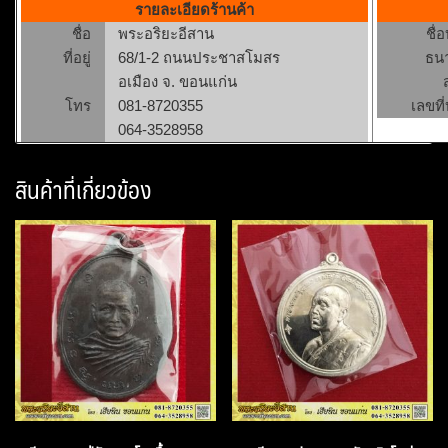
รายละเอียดร้านค้า
ชื่อ
พระอริยะอีสาน
ชื่
ที่อยู่
68/1-2 ถนนประชาสโมสร
ธน
อเมือง จ. ขอนแก่น
โทร
081-8720355
เลขที่
064-3528958
สินค้าที่เกี่ยวข้อง