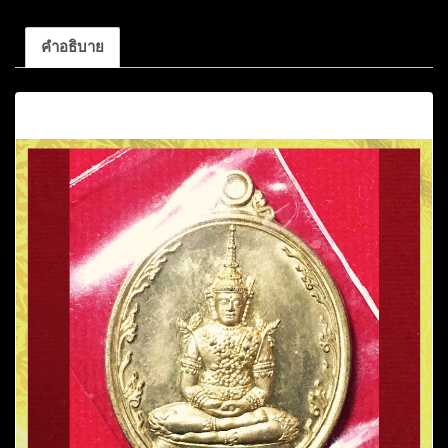
คำอธิบาย
คำอธิบาย