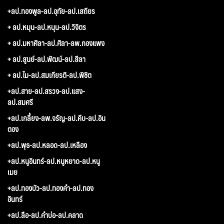
+ลป.ทองพูล-ลป.อุทัย-ลป.เสถียร
+ ลป.หมุน-ลป.หนุน-ลป.วิจิตร
+ ลป.มหาศิลา-ลป.ศิลา-ลพ.กองแพง
+ ลป.สูนย์-ลป.พัฒน์-ลป.สีลา
+ ลป.ไม-ลป.สมเกียรติ-ลป.พิชิต
+ลป.สาย-ลป.สรวง-ลป.แสง-
ลป.สมศรี
+ลป.เกลี้ยง-ลพ.จรัญ-ลป.คีบ-ลป.อิน
ตอง
+ลป.พุธ-ลป.หลอด-ลป.เหลือง
+ลป.หนูอินทร์-ลป.หนูหยาด-ลป.หนู
เมย
+ลป.ทองบัว-ลป.ทองคำ-ลป.ทอง
อินทร์
+ลป.ลือ-ลป.คำบ่อ-ลป.คลาด