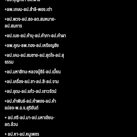
+ลพ.เกษม-ลป.สำลี-พอจ.เต่า
+ลป.พวง-ลป.สอ-ลต.สมหมาย-
ลป.สมภาร
+ลป.เนย-ลป.คำบุ-ลป.คำภา-ลป.คำผา
+ลพ.คูณ-ลพ.ทอง-ลป.เหรียญชัย
+ลป.เคน-ลป.สมชาย-ลป.สุดใจ-ลป.สุ
ธรรม
+ลป.มหาสีทน-หลวงปู่ธีร์-ลป.เมี้ยน
+ลป.เครื่อง-ลป.ชา-ลป.สี-ลป.จาม
+ลป.อุดม-ลป.แก้ว-ลป.เชาวรัตน์
+ลป.คำพันธ์-ลป.คำพอง-ลป.คำ
แปลง-พ.อ.จ.สุริยันต์
+ ลป.ศรี-ลป.มา-ลป.มหาเขียน-
ลต.ล้วน
+ ลป.หา-ลป.หนูเพชร