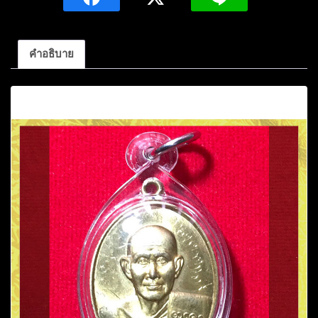
คุค
จิต
โต
คำอธิบาย
รุ่น
แรก
คำอธิบาย
ครึ่ง
องค์
เนื้อ
ทอง
เหลือง
พร้อม
จาร
ปี2550
ชิ้น