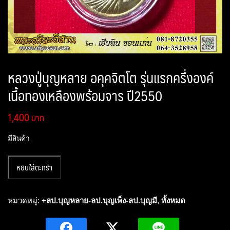
หลวงปู่บุญหลาย อคุคจิตโต รุ่นแรกครึ่งองค์
เนื้อทองเหลืองพร้อมจาร ปี2550
1,400
มีสินค้า
จำนวน
หยิบใส่ตะกร้า
หลวง
ปู่
บุญ
หมวดหมู่:
+ลป.บุญหลาย-ลป.บุญเพ็ง-ลป.บุญมี
,
ทั้งหมด
หลาย
อ