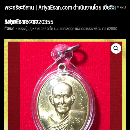
Skip
พระอริยะอีสาน | AriyaEsan.com ดำเนินงานโดย เฮียทิน
MENU
to
content
AriyaEsan.com
ขอนแก่น 081-8720355
ทั้งหมด
หลวงปู่บุญหลาย อคุคจิตโต รุ่นแรกครึ่งองค์ เนื้อทองเหลืองพร้อมจาร ปี2550