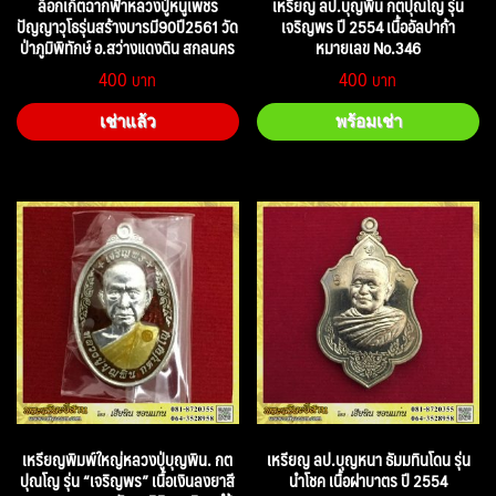
ล็อกเก็ตฉากฟ้าหลวงปู่หนูเพชร
เหรียญ ลป.บุญพิน กตปุณโญ รุ่น
ปัญญาวุโธรุ่นสร้างบารมี90ปี2561 วัด
เจริญพร ปี 2554 เนื้ออัลปาก้า
ป่าภูมิพิทักษ์ อ.สว่างแดงดิน สกลนคร
หมายเลข No.346
400
400
เช่าแล้ว
พร้อมเช่า
เหรียญพิมพ์ใหญ่หลวงปู่บุญพิน. กต
เหรียญ ลป.บุญหนา ธัมมทินโดน รุ่น
ปุณโญ รุ่น “เจริญพร” เนื้อเงินลงยาสี
นำโชค เนื้อฝาบาตร ปี 2554