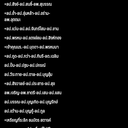
+ลป.สังข์-ลป.สนธิ์-ลพ.สุบรรณ
+ลป.อ่ำ-ลป.อุ่นหล้า-ลป.อร่าม-
ลพ.อุตตมะ
+ลป.แว่น-ลป.ลป.จันทร์โสม-ลป.ขาน
+ลป.พรหม-ลป.แตงอ่อน-ลป.สิงห์ทอง
+เจ้าคุณนร.-ลป.บุดดา-ลป.พรหมมา
+ลป.กูด-ลป.กว่า-ลป.กินรี-ลต.เฉลิม
ลป.ปั่น-ลป.ปฐม-ลป.ปกรณ์
ลป.วีระทาย-ลป.ตาล-ลป.บุญอุ้ม
+ลป.สังวาลย์-ลป.ประสาร-ลป.สุข
ลพ.เจริญ-ลพ.ชาตรี-ลป.เสน-ลป.แสน
ลป.บรรณ-ลป.บุญเกิด-ลป.บุญรักษ์
ลป.อว้าน-ลป.บุญกู้-ลป.ทูล
+เหรียญที่ระลึก ธนบัตร สตางค์