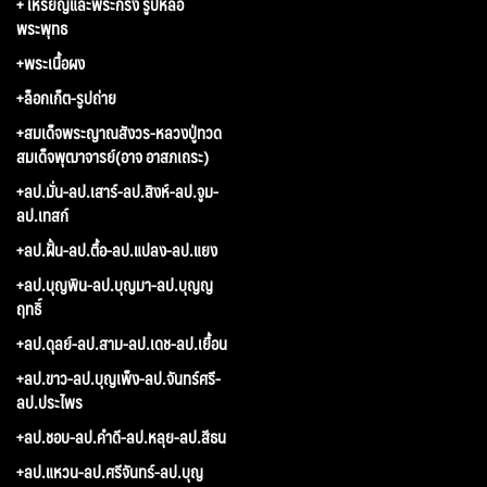
+ เหรียญและพระกริ่ง รูปหล่อ
พระพุทธ
+พระเนื้อผง
+ล็อกเก็ต-รูปถ่าย
+สมเด็จพระญาณสังวร-หลวงปู่ทวด
สมเด็จพุฒาจารย์(อาจ อาสภเถระ)
+ลป.มั่น-ลป.เสาร์-ลป.สิงห์-ลป.จูม-
ลป.เทสก์
+ลป.ฝั้น-ลป.ตื้อ-ลป.แปลง-ลป.แยง
+ลป.บุญพิน-ลป.บุญมา-ลป.บุญญ
ฤทธิ์
+ลป.ดุลย์-ลป.สาม-ลป.เดช-ลป.เยื้อน
+ลป.ขาว-ลป.บุญเพ็ง-ลป.จันทร์ศรี-
ลป.ประไพร
+ลป.ชอบ-ลป.คำดี-ลป.หลุย-ลป.สีธน
+ลป.แหวน-ลป.ศรีจันทร์-ลป.บุญ