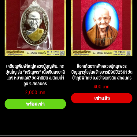
เหรียญพิมพ์ใหญ่หลวงปู่บุญพิน. กต
ล็อกเก็ตฉากฟ้าหลวงปู่หนูเพชร
ปุณโญ รุ่น “เจริญพร” เนื้อเงินลงยาสี
ปัญญาวุโธรุ่นสร้างบารมี90ปี2561 วัด
แดง หมายเลข7 วัดผานิมิต อ.นิคมนำ้
ป่าภูมิพิทักษ์ อ.สว่างแดงดิน สกลนคร
อูน จ.สกลนคร
400
2,000
เช่าแล้ว
พร้อมเช่า