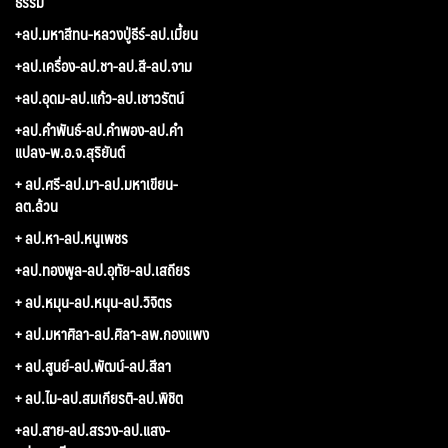
ธรรม
+ลป.มหาสีทน-หลวงปู่ธีร์-ลป.เมี้ยน
+ลป.เครื่อง-ลป.ชา-ลป.สี-ลป.จาม
+ลป.อุดม-ลป.แก้ว-ลป.เชาวรัตน์
+ลป.คำพันธ์-ลป.คำพอง-ลป.คำ
แปลง-พ.อ.จ.สุริยันต์
+ ลป.ศรี-ลป.มา-ลป.มหาเขียน-
ลต.ล้วน
+ ลป.หา-ลป.หนูเพชร
+ลป.ทองพูล-ลป.อุทัย-ลป.เสถียร
+ ลป.หมุน-ลป.หนุน-ลป.วิจิตร
+ ลป.มหาศิลา-ลป.ศิลา-ลพ.กองแพง
+ ลป.สูนย์-ลป.พัฒน์-ลป.สีลา
+ ลป.ไม-ลป.สมเกียรติ-ลป.พิชิต
+ลป.สาย-ลป.สรวง-ลป.แสง-