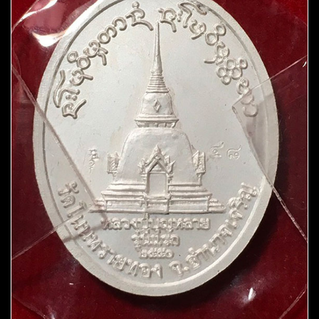
ปี2550
ชิ้น