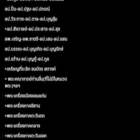
ลป.ปั่น-ลป.ปฐม-ลป.ปกรณ์
ลป.วีระทาย-ลป.ตาล-ลป.บุญอุ้ม
+ลป.สังวาลย์-ลป.ประสาร-ลป.สุข
ลพ.เจริญ-ลพ.ชาตรี-ลป.เสน-ลป.แสน
ลป.บรรณ-ลป.บุญเกิด-ลป.บุญรักษ์
ลป.อว้าน-ลป.บุญกู้-ลป.ทูล
+เหรียญที่ระลึก ธนบัตร สตางค์
+ พระคณาจารย์ท่านอื่น(ที่ไม่มีในหมวด
พระ)ฯลฯ
+พระเครื่องเมืองขอนแก่น
+พระเครื่องภาคอีสาน
+พระเครื่องภาคตะวันตก
+พระเครื่องภาคกลาง
+พระเครื่องภาคตะวันออก