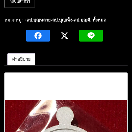
หยิบใส่ตะกร้า
หลวง
ปู่
บุญ
หมวดหมู่:
+ลป.บุญหลาย-ลป.บุญเพ็ง-ลป.บุญมี
,
ทั้งหมด
หลาย
อ
คุค
จิต
โต
คำอธิบาย
รุ่น
แรก
คำอธิบาย
ครึ่ง
องค์
เนื้อ
เงิน
ลงยา
แดง
จีวร
เหลือง
หมายเลข48