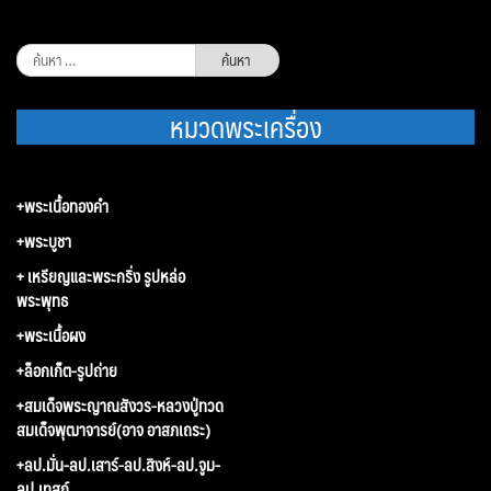
ค้นหา
สำหรับ:
หมวดพระเครื่อง
+พระเนื้อทองคำ
+พระบูชา
+ เหรียญและพระกริ่ง รูปหล่อ
พระพุทธ
+พระเนื้อผง
+ล็อกเก็ต-รูปถ่าย
+สมเด็จพระญาณสังวร-หลวงปู่ทวด
สมเด็จพุฒาจารย์(อาจ อาสภเถระ)
+ลป.มั่น-ลป.เสาร์-ลป.สิงห์-ลป.จูม-
ลป.เทสก์