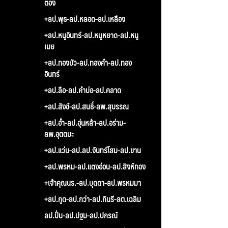
ตอง
+ลป.พุธ-ลป.หลอด-ลป.เหลือง
+ลป.หนูอินทร์-ลป.หนูหยาด-ลป.หนู
เมย
+ลป.ทองบัว-ลป.ทองคำ-ลป.ทอง
อินทร์
+ลป.ลือ-ลป.คำบ่อ-ลป.คลาด
+ลป.สังข์-ลป.สนธิ์-ลพ.สุบรรณ
+ลป.อ่ำ-ลป.อุ่นหล้า-ลป.อร่าม-
ลพ.อุตตมะ
+ลป.แว่น-ลป.ลป.จันทร์โสม-ลป.ขาน
+ลป.พรหม-ลป.แตงอ่อน-ลป.สิงห์ทอง
+เจ้าคุณนร.-ลป.บุดดา-ลป.พรหมมา
+ลป.กูด-ลป.กว่า-ลป.กินรี-ลต.เฉลิม
ลป.ปั่น-ลป.ปฐม-ลป.ปกรณ์