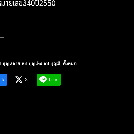
หมายเลข340ปี2550
.บุญหลาย-ลป.บุญเพ็ง-ลป.บุญมี
,
ทั้งหมด
ok
X
Line
ี2550