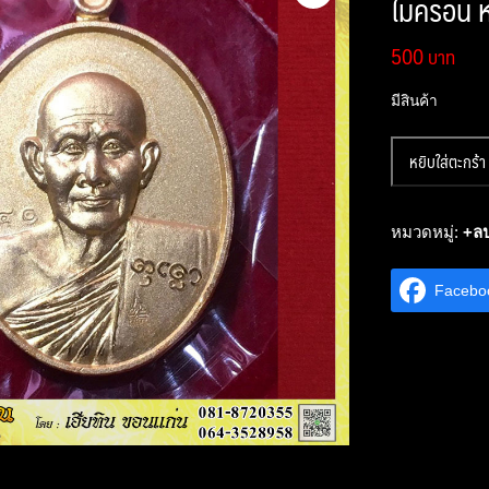
ไมครอน 
500
มีสินค้า
จำนวน
หยิบใส่ตะกร้า
เหรียญ
หลวง
ปู่
หมวดหมู่:
+ลป
บุญ
หลาย
Facebo
ครึ่ง
องค์
รุ่น
แรก
เนื้อ
ไมครอน
หมายเลข340ป
ชิ้น