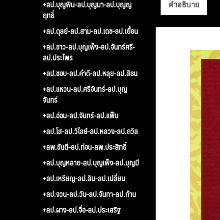
+ลป.บุญพิน-ลป.บุญมา-ลป.บุญญ
คำอธิบาย
ฤทธิ์
+ลป.ดุลย์-ลป.สาม-ลป.เดช-ลป.เยื้อน
คำอธิบาย
+ลป.ขาว-ลป.บุญเพ็ง-ลป.จันทร์ศรี-
ลป.ประไพร
+ลป.ชอบ-ลป.คำดี-ลป.หลุย-ลป.สีธน
+ลป.แหวน-ลป.ศรีจันทร์-ลป.บุญ
จันทร์
+ลป.อ่อน-ลป.จันทร์-ลป.แฟ็บ
+ลป.โส-ลป.วิไลย์-ลป.หลวง-ลป.ถวิล
+ลพ.ขันตี-ลป.ท่อน-ลพ.ประสิทธิ์
+ลป.บุญหลาย-ลป.บุญเพ็ง-ลป.บุญมี
+ลป.เหรียญ-ลป.สิม-ลป.เปลี่ยน
+ลป.จวน-ลป.วัน-ลป.จันทา-ลป.ก้าน
+ลป.ผาง-ลป.จื่อ-ลป.ประเสริฐ