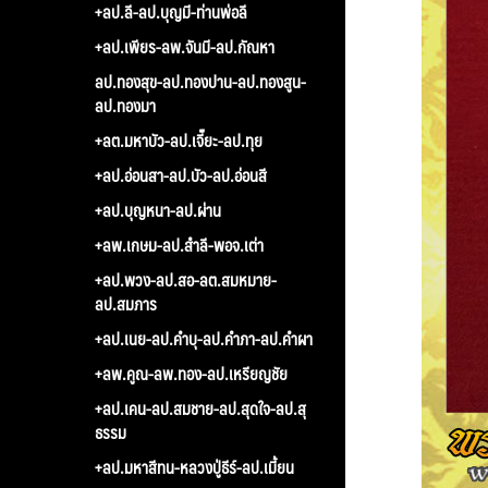
+ลป.ลี-ลป.บุญมี-ท่านพ่อลี
+ลป.เพียร-ลพ.จันมี-ลป.กัณหา
ลป.ทองสุข-ลป.ทองปาน-ลป.ทองสูน-
ลป.ทองมา
+ลต.มหาบัว-ลป.เจี๊ยะ-ลป.ทุย
+ลป.อ่อนสา-ลป.บัว-ลป.อ่อนสี
+ลป.บุญหนา-ลป.ผ่าน
+ลพ.เกษม-ลป.สำลี-พอจ.เต่า
+ลป.พวง-ลป.สอ-ลต.สมหมาย-
ลป.สมภาร
+ลป.เนย-ลป.คำบุ-ลป.คำภา-ลป.คำผา
+ลพ.คูณ-ลพ.ทอง-ลป.เหรียญชัย
+ลป.เคน-ลป.สมชาย-ลป.สุดใจ-ลป.สุ
ธรรม
+ลป.มหาสีทน-หลวงปู่ธีร์-ลป.เมี้ยน