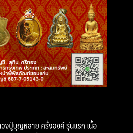
งปู่บุญหลาย ครึ่งองค์ รุ่นแรก เนื้อ