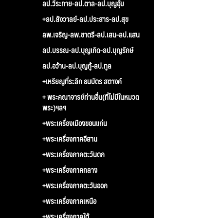
ลป.วีระทาย-ลป.ตาล-ลป.บุญอุ้ม
+ลป.สังวาลย์-ลป.ประสาร-ลป.สุข
ลพ.เจริญ-ลพ.ชาตรี-ลป.เสน-ลป.แสน
ลป.บรรณ-ลป.บุญเกิด-ลป.บุญรักษ์
ลป.อว้าน-ลป.บุญกู้-ลป.ทูล
+เหรียญที่ระลึก ธนบัตร สตางค์
+ พระคณาจารย์ท่านอื่น(ที่ไม่มีในหมวด
พระ)ฯลฯ
+พระเครื่องเมืองขอนแก่น
+พระเครื่องภาคอีสาน
+พระเครื่องภาคตะวันตก
+พระเครื่องภาคกลาง
+พระเครื่องภาคตะวันออก
+พระเครื่องภาคเหนือ
+พระเครื่องภาคใต้