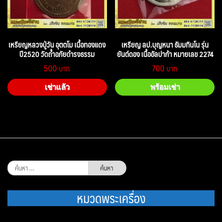
เหรียญหลวงปู่วัน อุตตโม เนื้อทองแดง
เหรียญ ลป.บุญหนา ธัมมทินโน รุ่น
ปี2520 วัดถ้ำอภัยดำรงธรรม
ยันต์ดอง เนื้ออัลปาก้า หมายเลข 2274
500
700
เช่าแล้ว
พร้อมเช่า
ค้นหา
สำหรับ:
หมวดพระเครื่อง