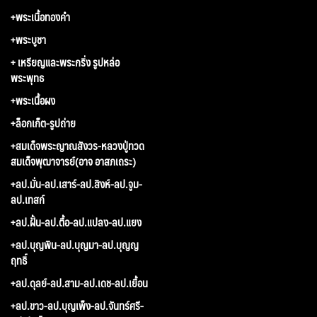
+พระเนื้อทองคำ
+พระบูชา
+ เหรียญและพระกริ่ง รูปหล่อ
พระพุทธ
+พระเนื้อผง
+ล็อกเก็ต-รูปถ่าย
+สมเด็จพระญาณสังวร-หลวงปู่ทวด
สมเด็จพุฒาจารย์(อาจ อาสภเถระ)
+ลป.มั่น-ลป.เสาร์-ลป.สิงห์-ลป.จูม-
ลป.เทสก์
+ลป.ฝั้น-ลป.ตื้อ-ลป.แปลง-ลป.แยง
+ลป.บุญพิน-ลป.บุญมา-ลป.บุญญ
ฤทธิ์
+ลป.ดุลย์-ลป.สาม-ลป.เดช-ลป.เยื้อน
+ลป.ขาว-ลป.บุญเพ็ง-ลป.จันทร์ศรี-