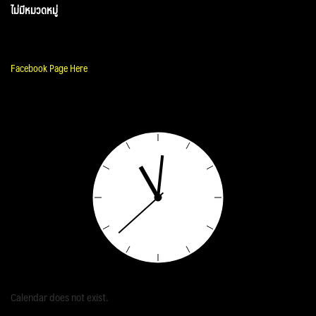
ไม่มีหมวดหมู่
Facebook Page Here
Calendar does not exist.