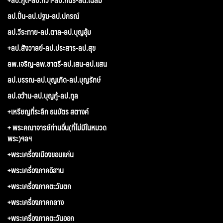
ลป.ปั่น-ลป.ปฐม-ลป.ปกรณ์
ลป.วีระทาย-ลป.ตาล-ลป.บุญอุ้ม
+ลป.สังวาลย์-ลป.ประสาร-ลป.สุข
ลพ.เจริญ-ลพ.ชาตรี-ลป.เสน-ลป.แสน
ลป.บรรณ-ลป.บุญเกิด-ลป.บุญรักษ์
ลป.อว้าน-ลป.บุญกู้-ลป.ทูล
+เหรียญที่ระลึก ธนบัตร สตางค์
+ พระคณาจารย์ท่านอื่น(ที่ไม่มีในหมวด
พระ)ฯลฯ
+พระเครื่องเมืองขอนแก่น
+พระเครื่องภาคอีสาน
+พระเครื่องภาคตะวันตก
+พระเครื่องภาคกลาง
+พระเครื่องภาคตะวันออก