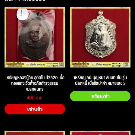
เหรียญหลวงปู่วัน อุตตโม ปี2520 เนื้อ
เหรียญ ลป.บุญหนา ธัมมทินโน รุ่น
ทองแดง วัดถ้ำอภัยดำรงธรรม
ปลดหนี้ เนื้ออัลปาก้า หมายเลข 3
จ.สกลนคร
400
พร้อมเช่า
เช่าแล้ว