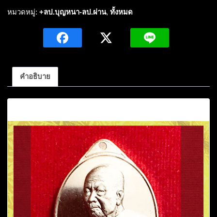
ปู่
หมวดหมู่:
+ลป.บุญหนา-ลป.ผ่าน
,
ทั้งหมด
บุญ
หนา
ธัมม
ทิน
โน
คำอธิบาย
รุ่น
เพ
คำอธิบาย
ชน
เจ้า
สัว-
เพ
ชร
ล่ำ
ซำ
กรรมการ
เนื้อ
ฝา