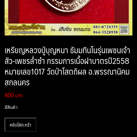
เหรียญหลวงปู่บุญหนา ธัมมทินโนรุ่นเพชนเจ้า
สัว-เพชรล่ำซำ กรรมการเนื้อฝาบาตรปี2558
หมายเลข1017 วัดป่าโสตถิผล อ.พรรณานิคม
สกลนคร
600
มีสินค้า
จำนวน
หยิบใส่ตะกร้า
เหรียญ
หลวง