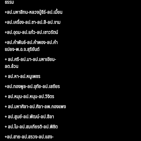
ธรรม
+ลป.มหาสีทน-หลวงปู่ธีร์-ลป.เมี้ยน
+ลป.เครื่อง-ลป.ชา-ลป.สี-ลป.จาม
+ลป.อุดม-ลป.แก้ว-ลป.เชาวรัตน์
+ลป.คำพันธ์-ลป.คำพอง-ลป.คำ
แปลง-พ.อ.จ.สุริยันต์
+ ลป.ศรี-ลป.มา-ลป.มหาเขียน-
ลต.ล้วน
+ ลป.หา-ลป.หนูเพชร
+ลป.ทองพูล-ลป.อุทัย-ลป.เสถียร
+ ลป.หมุน-ลป.หนุน-ลป.วิจิตร
+ ลป.มหาศิลา-ลป.ศิลา-ลพ.กองแพง
+ ลป.สูนย์-ลป.พัฒน์-ลป.สีลา
+ ลป.ไม-ลป.สมเกียรติ-ลป.พิชิต
+ลป.สาย-ลป.สรวง-ลป.แสง-