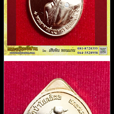
บาตร
ปี2558
หมายเลข1017
วัด
ป่า
โสตถิ
ผล
อ.พรรณานิคม
สกลนคร
ชิ้น