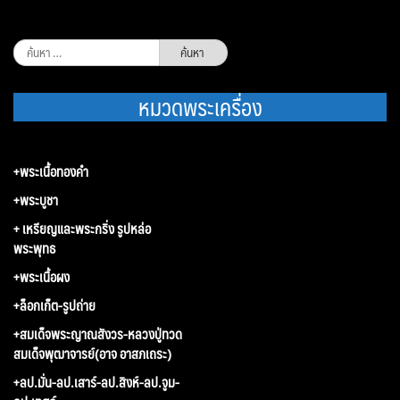
ค้นหา
สำหรับ:
หมวดพระเครื่อง
+พระเนื้อทองคำ
+พระบูชา
+ เหรียญและพระกริ่ง รูปหล่อ
พระพุทธ
+พระเนื้อผง
+ล็อกเก็ต-รูปถ่าย
+สมเด็จพระญาณสังวร-หลวงปู่ทวด
สมเด็จพุฒาจารย์(อาจ อาสภเถระ)
+ลป.มั่น-ลป.เสาร์-ลป.สิงห์-ลป.จูม-