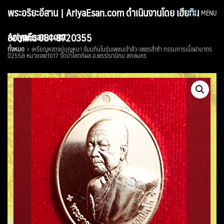
Skip
พระอริยะอีสาน | AriyaEsan.com ดำเนินงานโดย เฮียทิน
MENU
to
content
AriyaEsan.com
ขอนแก่น 081-8720355
ทั้งหมด
เหรียญหลวงปู่บุญหนา ธัมมทินโนรุ่นเพชนเจ้าสัว-เพชรล่ำซำ กรรมการเนื้อฝาบาตร
ปี2558 หมายเลข1017 วัดป่าโสตถิผล อ.พรรณานิคม สกลนคร