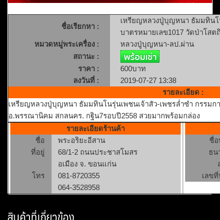
เหรียญหลวงปู่บุญหนา ธัมมทินโน
ชื่อเรียกหา :
บาตรหมายเลข1017 วัดป่าโสต
หมวดหมู่พระเครื่อง :
หลวงปู่บุญหนา-ลป.ผ่าน
สถานะ :
ราคา :
600บาท
ลงวันที่ :
2019-07-27 13:38
รายละเอียด :
เหรียญหลวงปู่บุญหนา ธัมมทินโนรุ่นเพชนเจ้าสัว-เพชรล่ำซำ กรรม
อ.พรรณานิคม สกลนคร. กฐิน7รอบปี2558 สวยมากพร้อมกล่อง
รายละเอียดร้านค้า
ชื่อ
พระอริยะอีสาน
ชื่
ที่อยู่
68/1-2 ถนนประชาสโมสร
ธน
อเมือง จ. ขอนแก่น
โทร
081-8720355
เลขที่
064-3528958
สินค้าที่เกี่ยวข้อง