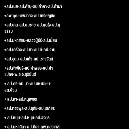
+ลป.เนย-ลป.คำบุ-ลป.คำภา-ลป.คำผา
+ลพ.คูณ-ลพ.ทอง-ลป.เหรียญชัย
+ลป.เคน-ลป.สมชาย-ลป.สุดใจ-ลป.สุ
ธรรม
+ลป.มหาสีทน-หลวงปู่ธีร์-ลป.เมี้ยน
+ลป.เครื่อง-ลป.ชา-ลป.สี-ลป.จาม
+ลป.อุดม-ลป.แก้ว-ลป.เชาวรัตน์
+ลป.คำพันธ์-ลป.คำพอง-ลป.คำ
แปลง-พ.อ.จ.สุริยันต์
+ ลป.ศรี-ลป.มา-ลป.มหาเขียน-
ลต.ล้วน
+ ลป.หา-ลป.หนูเพชร
+ลป.ทองพูล-ลป.อุทัย-ลป.เสถียร
+ ลป.หมุน-ลป.หนุน-ลป.วิจิตร
+ ลป.มหาศิลา-ลป.ศิลา-ลพ.กองแพง