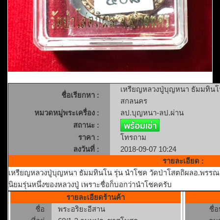
เหรียญหลวงปู่บุญหนา ธัมมทินโ
ชื่อเรียกหา :
สกลนคร
หมวดหมู่พระเครื่อง :
ลป.บุญหนา-ลป.ผ่าน
สถานะ :
ราคา :
โทรถาม
ลงวันที่ :
2018-09-07 10:24
รายละเอียด :
เหรียญหลวงปู่บุญหนา ธัมมทินโน รุ่น นำโชค วัดป่าโสตถิผลอ.พรร
นิยมรุ่นหนึ่งของหลวงปู่ เพราะชื่อก็บอกว่านำโชคครับ
รายละเอียดร้านค้า
ชื่อ
พระอริยะอีสาน
ชื่