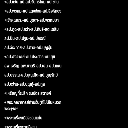
+ลป.แว่น-ลป.ลป.จันทร์โสม-ลป.ขาน
+ลป.พรหม-ลป.แตงอ่อน-ลป.สิงห์ทอง
+เจ้าคุณนร.-ลป.บุดดา-ลป.พรหมมา
+ลป.กูด-ลป.กว่า-ลป.กินรี-ลต.เฉลิม
ลป.ปั่น-ลป.ปฐม-ลป.ปกรณ์
ลป.วีระทาย-ลป.ตาล-ลป.บุญอุ้ม
+ลป.สังวาลย์-ลป.ประสาร-ลป.สุข
ลพ.เจริญ-ลพ.ชาตรี-ลป.เสน-ลป.แสน
ลป.บรรณ-ลป.บุญเกิด-ลป.บุญรักษ์
ลป.อว้าน-ลป.บุญกู้-ลป.ทูล
+เหรียญที่ระลึก ธนบัตร สตางค์
+ พระคณาจารย์ท่านอื่น(ที่ไม่มีในหมวด
พระ)ฯลฯ
+พระเครื่องเมืองขอนแก่น
+พระเครื่องภาคอีสาน