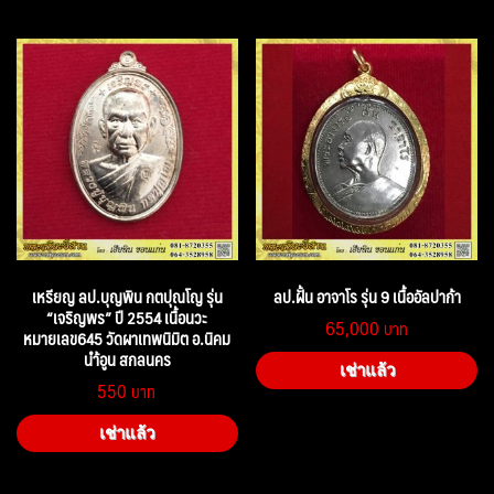
เหรียญ ลป.บุญพิน กตปุณโญ รุ่น
ลป.ฝั้น อาจาโร รุ่น 9 เนื้ออัลปาก้า
“เจริญพร” ปี 2554 เนื้อนวะ
65,000
หมายเลข645 วัดผาเทพนิมิต อ.นิคม
นำ้อูน สกลนคร
เช่าแล้ว
550
เช่าแล้ว