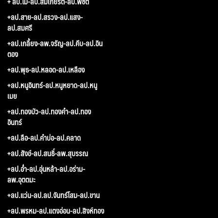
+ ลป.ไม-ลป.สมเกียรติ-ลป.พิชิต
+ลป.สาย-ลป.สรวง-ลป.แสง-
ลป.สมศรี
+ลป.เกลี้ยง-ลพ.จรัญ-ลป.คีบ-ลป.อิน
ตอง
+ลป.พุธ-ลป.หลอด-ลป.เหลือง
+ลป.หนูอินทร์-ลป.หนูหยาด-ลป.หนู
เมย
+ลป.ทองบัว-ลป.ทองคำ-ลป.ทอง
อินทร์
+ลป.ลือ-ลป.คำบ่อ-ลป.คลาด
+ลป.สังข์-ลป.สนธิ์-ลพ.สุบรรณ
+ลป.อ่ำ-ลป.อุ่นหล้า-ลป.อร่าม-
ลพ.อุตตมะ
+ลป.แว่น-ลป.ลป.จันทร์โสม-ลป.ขาน
+ลป.พรหม-ลป.แตงอ่อน-ลป.สิงห์ทอง