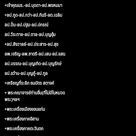
+เจ้าคุณนร.-ลป.บุดดา-ลป.พรหมมา
+ลป.กูด-ลป.กว่า-ลป.กินรี-ลต.เฉลิม
ลป.ปั่น-ลป.ปฐม-ลป.ปกรณ์
ลป.วีระทาย-ลป.ตาล-ลป.บุญอุ้ม
+ลป.สังวาลย์-ลป.ประสาร-ลป.สุข
ลพ.เจริญ-ลพ.ชาตรี-ลป.เสน-ลป.แสน
ลป.บรรณ-ลป.บุญเกิด-ลป.บุญรักษ์
ลป.อว้าน-ลป.บุญกู้-ลป.ทูล
+เหรียญที่ระลึก ธนบัตร สตางค์
+ พระคณาจารย์ท่านอื่น(ที่ไม่มีในหมวด
พระ)ฯลฯ
+พระเครื่องเมืองขอนแก่น
+พระเครื่องภาคอีสาน
+พระเครื่องภาคตะวันตก