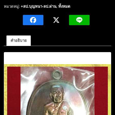
ปู่
หมวดหมู่:
+ลป.บุญหนา-ลป.ผ่าน
,
ทั้งหมด
บุญ
หนา
ธัมม
ทิน
โน
คำอธิบาย
รุ่น
เพ
คำอธิบาย
ชร
เจ้า
สัว-
เพ
ชร
ล่ำ
ซำ
กรรมการ
ชุด
ของ