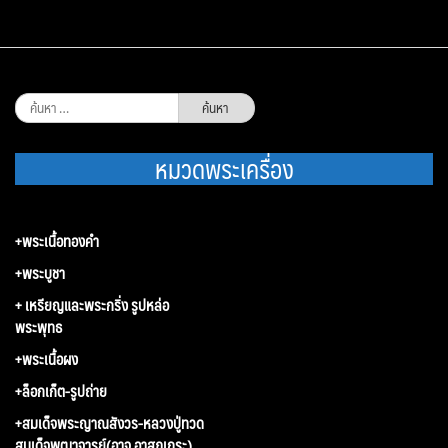
ค้นหา
สำหรับ:
หมวดพระเครื่อง
+พระเนื้อทองคำ
+พระบูชา
+ เหรียญและพระกริ่ง รูปหล่อ
พระพุทธ
+พระเนื้อผง
+ล็อกเก็ต-รูปถ่าย
+สมเด็จพระญาณสังวร-หลวงปู่ทวด
สมเด็จพุฒาจารย์(อาจ อาสภเถระ)