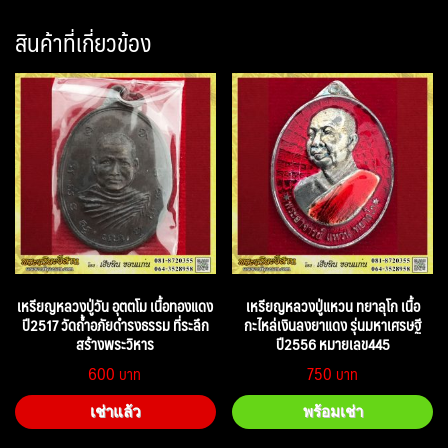
สินค้าที่เกี่ยวข้อง
เหรียญหลวงปู่วัน อุตตโม เนื้อทองแดง
เหรียญหลวงปู่แหวน ทยาลุโก เนื้อ
ปี2517 วัดถ้ำอภัยดำรงธรรม ที่ระลึก
กะไหล่เงินลงยาแดง รุ่นมหาเศรษฐี
สร้างพระวิหาร
ปี2556 หมายเลข445
600
750
เช่าแล้ว
พร้อมเช่า