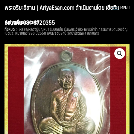
Skip
พระอริยะอีสาน | AriyaEsan.com ดำเนินงานโดย เฮียทิน
MENU
to
content
AriyaEsan.com
ขอนแก่น 081-8720355
ทั้งหมด
เหรียญหลวงปู่บุญหนา ธัมมทินโน รุ่นเพชรเจ้าสัว-เพชรล่ำซำ กรรมการชุดของขวัญ
เนื้อนวะ หมายเลข 396 ปี2558 กฐิน7รอบ84ปี วัดป่าโสตถิพล สกลนคร