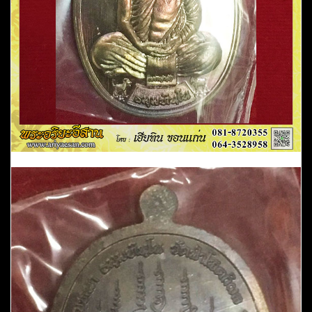
ขวัญ
เนื้อ
นวะ
หมายเลข
396
ปี2558
กฐิน7รอบ84ปี
วัด
ป่า
โสตถิ
พล
สกลนคร
ชิ้น