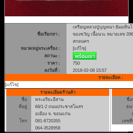
เหรียญหลวงปู่บุญหนา ธัมมทินโน
ชื่อเรียกหา :
ของขวัญ เนื้อนวะ หมายเลข 396
สกลนคร
หมวดหมู่พระเครื่อง :
[แก้ไข]
สถานะ :
ราคา :
750
ลงวันที่ :
2018-02-08 15:57
รายละเอียด :
[แก้ไข]
รายละเอียดร้านค้า
ชื่อ
พระอริยะอีสาน
ชื่
ที่อยู่
68/1-2 ถนนประชาสโมสร
ธน
อเมือง จ. ขอนแก่น
โทร
081-8720355
เลขที่
064-3528958