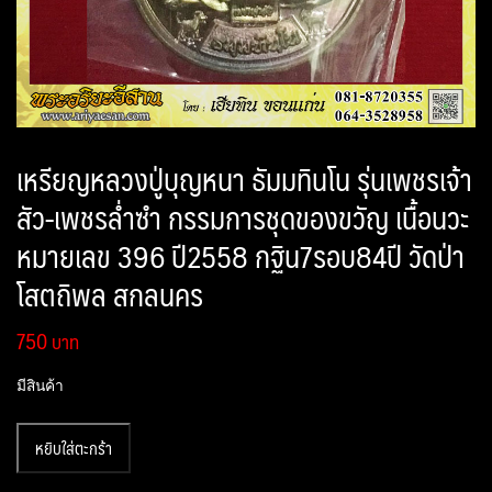
เหรียญหลวงปู่บุญหนา ธัมมทินโน รุ่นเพชรเจ้า
สัว-เพชรล่ำซำ กรรมการชุดของขวัญ เนื้อนวะ
หมายเลข 396 ปี2558 กฐิน7รอบ84ปี วัดป่า
โสตถิพล สกลนคร
750
มีสินค้า
จำนวน
หยิบใส่ตะกร้า
เหรียญ
หลวง