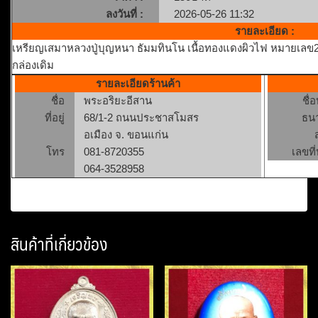
ลงวันที่ :
2026-05-26 11:32
รายละเอียด :
เหรียญเสมาหลวงปู่บุญหนา ธัมมทินโน เนื้อทองแดงผิวไฟ หมายเลข
กล่องเดิม
รายละเอียดร้านค้า
ชื่อ
พระอริยะอีสาน
ชื่
ที่อยู่
68/1-2 ถนนประชาสโมสร
ธน
อเมือง จ. ขอนแก่น
โทร
081-8720355
เลขที่
064-3528958
สินค้าที่เกี่ยวข้อง