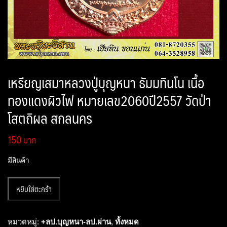
เหรียญเสมาหลวงปู่บุญหนา ธัมมทินโน เนื้อ
ทองแดงผิวไฟ หมายเลข2060ปี2557 วัดป่า
โสตถิผล สกลนคร
150
มีสินค้า
จำนวน
หยิบใส่ตะกร้า
เหรียญ
เสมา
หลวง
หมวดหมู่:
+ลป.บุญหนา-ลป.ผ่าน
,
ทั้งหมด