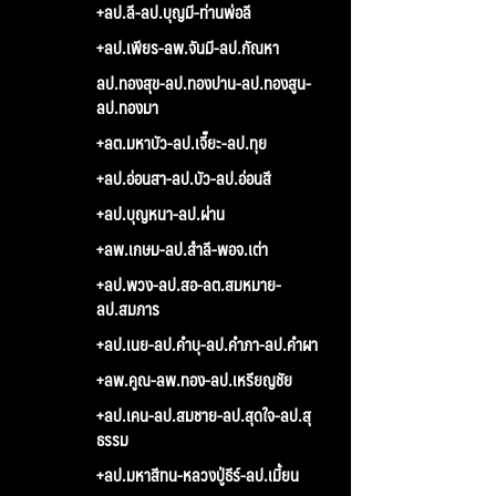
+ลป.ลี-ลป.บุญมี-ท่านพ่อลี
+ลป.เพียร-ลพ.จันมี-ลป.กัณหา
ลป.ทองสุข-ลป.ทองปาน-ลป.ทองสูน-
ลป.ทองมา
+ลต.มหาบัว-ลป.เจี๊ยะ-ลป.ทุย
+ลป.อ่อนสา-ลป.บัว-ลป.อ่อนสี
+ลป.บุญหนา-ลป.ผ่าน
+ลพ.เกษม-ลป.สำลี-พอจ.เต่า
+ลป.พวง-ลป.สอ-ลต.สมหมาย-
ลป.สมภาร
+ลป.เนย-ลป.คำบุ-ลป.คำภา-ลป.คำผา
+ลพ.คูณ-ลพ.ทอง-ลป.เหรียญชัย
+ลป.เคน-ลป.สมชาย-ลป.สุดใจ-ลป.สุ
ธรรม
+ลป.มหาสีทน-หลวงปู่ธีร์-ลป.เมี้ยน