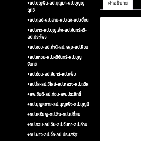
+ลป.บุญพิน-ลป.บุญมา-ลป.บุญญ
คำอธิบาย
ฤทธิ์
+ลป.ดุลย์-ลป.สาม-ลป.เดช-ลป.เยื้อน
คำอธิบาย
+ลป.ขาว-ลป.บุญเพ็ง-ลป.จันทร์ศรี-
ลป.ประไพร
+ลป.ชอบ-ลป.คำดี-ลป.หลุย-ลป.สีธน
+ลป.แหวน-ลป.ศรีจันทร์-ลป.บุญ
จันทร์
+ลป.อ่อน-ลป.จันทร์-ลป.แฟ็บ
+ลป.โส-ลป.วิไลย์-ลป.หลวง-ลป.ถวิล
+ลพ.ขันตี-ลป.ท่อน-ลพ.ประสิทธิ์
+ลป.บุญหลาย-ลป.บุญเพ็ง-ลป.บุญมี
+ลป.เหรียญ-ลป.สิม-ลป.เปลี่ยน
+ลป.จวน-ลป.วัน-ลป.จันทา-ลป.ก้าน
+ลป.ผาง-ลป.จื่อ-ลป.ประเสริฐ