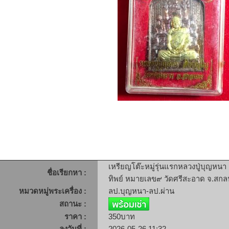
เหรียญโต๊ะหมู่รุ่นแรกหลวงปู่บุญหน
ชื่อเรียกหา :
ทิพย์ หมายเลข๙ วัดศรีสะอาด จ.สก
หมวดหมู่พระเครื่อง :
ลป.บุญหนา-ลป.ผ่าน
สถานะ :
ราคา :
350บาท
ลงวันที่ :
2026-05-26 11:32