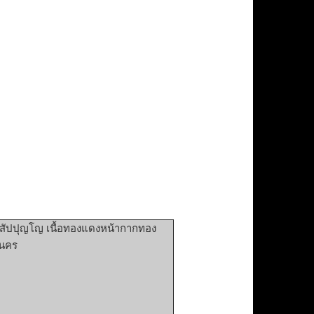
า สัปปุญโญ เนื้อทองแดงหน้ากากทอง
ลนคร