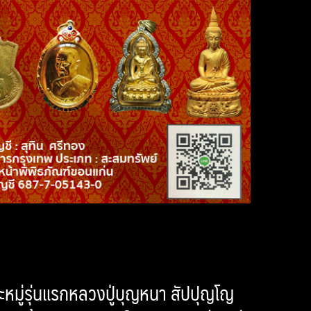
ะหมู่รุ่นแรกหลวงปู่บุญหนา สัปปุญโญ