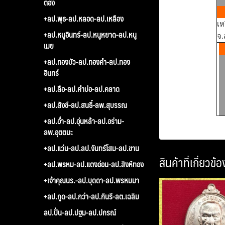
ตอง
+ลป.พุธ-ลป.หลอด-ลป.เหลือง
เห
+ลป.หนูอินทร์-ลป.หนูหยาด-ลป.หนู
จ.
เมย
+ลป.ทองบัว-ลป.ทองคำ-ลป.ทอง
อินทร์
+ลป.ลือ-ลป.คำบ่อ-ลป.คลาด
+ลป.สังข์-ลป.สนธิ์-ลพ.สุบรรณ
+ลป.อ่ำ-ลป.อุ่นหล้า-ลป.อร่าม-
ลพ.อุตตมะ
+ลป.แว่น-ลป.ลป.จันทร์โสม-ลป.ขาน
สินค้าที่เกี่ยวข้อ
+ลป.พรหม-ลป.แตงอ่อน-ลป.สิงห์ทอง
+เจ้าคุณนร.-ลป.บุดดา-ลป.พรหมมา
+ลป.กูด-ลป.กว่า-ลป.กินรี-ลต.เฉลิม
ลป.ปั่น-ลป.ปฐม-ลป.ปกรณ์