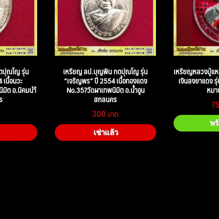
ปุณโญ รุ่น
เหรียญ ลป.บุญพิน กตปุณโญ รุ่น
เหรียญหลวงปู่แหว
 เนื้อนวะ
“เจริญพร” ปี 2554 เนื้อทองแดง
เงินลงยาแดง รุ
มิต อ.นิคมนำ้
No.357วัดผาเทพนิมิต อ.น้ำอูน
หมา
ร
สกลนคร
7
300
พร
เช่าแล้ว