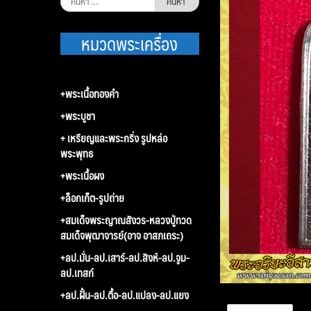
สำหรับ:
หมวดพระเครื่อง
+พระเนื้อทองคำ
+พระบูชา
+ เหรียญและพระกริ่ง รูปหล่อ
พระพุทธ
+พระเนื้อผง
+ล็อกเก็ต-รูปถ่าย
+สมเด็จพระญาณสังวร-หลวงปู่ทวด
สมเด็จพุฒาจารย์(อาจ อาสภเถระ)
+ลป.มั่น-ลป.เสาร์-ลป.สิงห์-ลป.จูม-
ลป.เทสก์
+ลป.ฝั้น-ลป.ตื้อ-ลป.แปลง-ลป.แยง