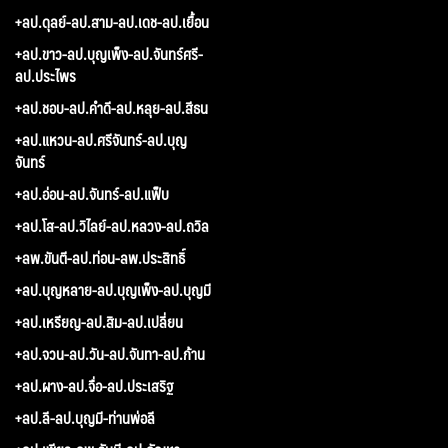
+ลป.ดุลย์-ลป.สาม-ลป.เดช-ลป.เยื้อน
+ลป.ขาว-ลป.บุญเพ็ง-ลป.จันทร์ศรี-
ลป.ประไพร
+ลป.ชอบ-ลป.คำดี-ลป.หลุย-ลป.สีธน
+ลป.แหวน-ลป.ศรีจันทร์-ลป.บุญ
จันทร์
+ลป.อ่อน-ลป.จันทร์-ลป.แฟ็บ
+ลป.โส-ลป.วิไลย์-ลป.หลวง-ลป.ถวิล
+ลพ.ขันตี-ลป.ท่อน-ลพ.ประสิทธิ์
+ลป.บุญหลาย-ลป.บุญเพ็ง-ลป.บุญมี
+ลป.เหรียญ-ลป.สิม-ลป.เปลี่ยน
+ลป.จวน-ลป.วัน-ลป.จันทา-ลป.ก้าน
+ลป.ผาง-ลป.จื่อ-ลป.ประเสริฐ
+ลป.ลี-ลป.บุญมี-ท่านพ่อลี