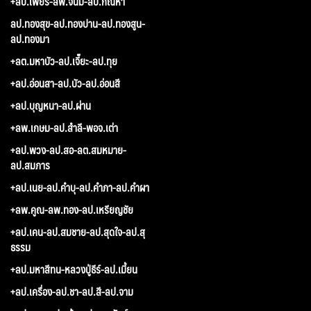
+ลป.เพียร-ลพ.จันมี-ลป.กัณหา
ลป.ทองสุข-ลป.ทองปาน-ลป.ทองสูน-
ลป.ทองมา
+ลต.มหาบัว-ลป.เจี๊ยะ-ลป.ทุย
+ลป.อ่อนสา-ลป.บัว-ลป.อ่อนสี
+ลป.บุญหนา-ลป.ผ่าน
+ลพ.เกษม-ลป.สำลี-พอจ.เต่า
+ลป.พวง-ลป.สอ-ลต.สมหมาย-
ลป.สมภาร
+ลป.เนย-ลป.คำบุ-ลป.คำภา-ลป.คำผา
+ลพ.คูณ-ลพ.ทอง-ลป.เหรียญชัย
+ลป.เคน-ลป.สมชาย-ลป.สุดใจ-ลป.สุ
ธรรม
+ลป.มหาสีทน-หลวงปู่ธีร์-ลป.เมี้ยน
+ลป.เครื่อง-ลป.ชา-ลป.สี-ลป.จาม