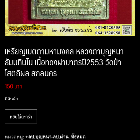
เหรียญเมตตามหามงคล หลวงตาบุญหนา
ธัมมทินโน เนื้อทองฝาบาตรปี2553 วัดป่า
โสตถิผล สกลนคร
150
มีสินค้า
จำนวน
หยิบใส่ตะกร้า
เหรียญ
เมตตา
มหา
หมวดหมู่:
+ลป.บุญหนา-ลป.ผ่าน
,
ทั้งหมด