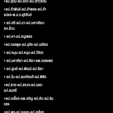
+ลป.อุดม-ลป.แก้ว-ลป.เชาวรัตน์
+ลป.คำพันธ์-ลป.คำพอง-ลป.คำ
แปลง-พ.อ.จ.สุริยันต์
+ ลป.ศรี-ลป.มา-ลป.มหาเขียน-
ลต.ล้วน
+ ลป.หา-ลป.หนูเพชร
+ลป.ทองพูล-ลป.อุทัย-ลป.เสถียร
+ ลป.หมุน-ลป.หนุน-ลป.วิจิตร
+ ลป.มหาศิลา-ลป.ศิลา-ลพ.กองแพง
+ ลป.สูนย์-ลป.พัฒน์-ลป.สีลา
+ ลป.ไม-ลป.สมเกียรติ-ลป.พิชิต
+ลป.สาย-ลป.สรวง-ลป.แสง-
ลป.สมศรี
+ลป.เกลี้ยง-ลพ.จรัญ-ลป.คีบ-ลป.อิน
ตอง
+ลป.พุธ-ลป.หลอด-ลป.เหลือง