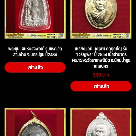
พระขุนแผนหลวงพ่อเต๋ รุ่นแรก วัด
เหรียญ ลป.บุญพิน กตปุณโญ รุ่น
สามง่าม จ.นครปฐม ปี2484
“เจริญพร” ปี 2554 เนื้อฝาบาตร
No.1595วัดผาเทพนิมิต อ.นิคมน้ำอูน
สกลนคร
เช่าแล้ว
300
เช่าแล้ว