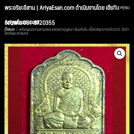
Skip
พระอริยะอีสาน | AriyaEsan.com ดำเนินงานโดย เฮียทิน
MENU
to
content
AriyaEsan.com
ขอนแก่น 081-8720355
ทั้งหมด
เหรียญเมตตามหามงคล หลวงตาบุญหนา ธัมมทินโน เนื้อทองฝาบาตรปี2553 วัดป่า
โสตถิผล สกลนคร