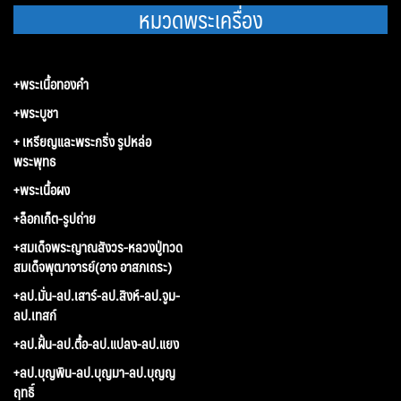
หมวดพระเครื่อง
+พระเนื้อทองคำ
+พระบูชา
+ เหรียญและพระกริ่ง รูปหล่อ
พระพุทธ
+พระเนื้อผง
+ล็อกเก็ต-รูปถ่าย
+สมเด็จพระญาณสังวร-หลวงปู่ทวด
สมเด็จพุฒาจารย์(อาจ อาสภเถระ)
+ลป.มั่น-ลป.เสาร์-ลป.สิงห์-ลป.จูม-
ลป.เทสก์
+ลป.ฝั้น-ลป.ตื้อ-ลป.แปลง-ลป.แยง
+ลป.บุญพิน-ลป.บุญมา-ลป.บุญญ
ฤทธิ์