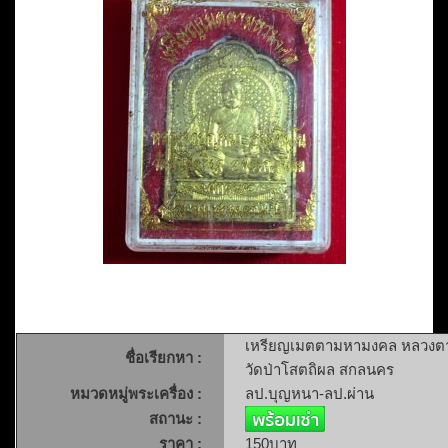
เหรียญเมตตามหามงคล หลวงตาบ
ชื่อเรียกหา :
วัดป่าโสตถิผล สกลนคร
หมวดหมู่พระเครื่อง :
ลป.บุญหนา-ลป.ผ่าน
สถานะ :
ราคา :
150บาท