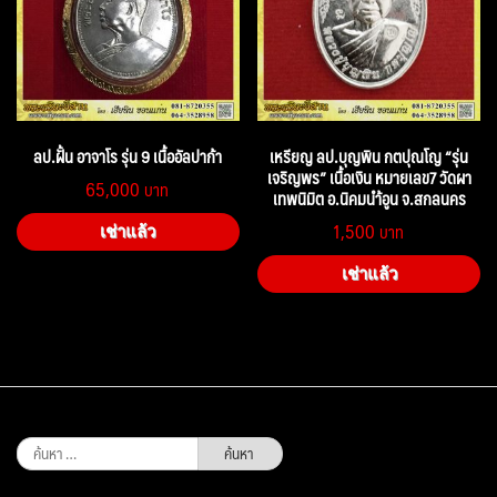
ลป.ฝั้น อาจาโร รุ่น 9 เนื้ออัลปาก้า
เหรียญ ลป.บุญพิน กตปุณโญ “รุ่น
เจริญพร” เนื้อเงิน หมายเลข7 วัดผา
65,000
เทพนิมิต อ.นิคมนำ้อูน จ.สกลนคร
1,500
เช่าแล้ว
เช่าแล้ว
ค้นหา
สำหรับ: