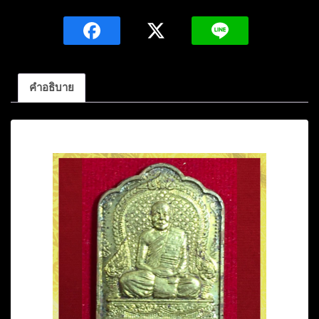
มงคล
หลวง
ตา
บุญ
หนา
คำอธิบาย
ธัมม
ทิน
คำอธิบาย
โน
เนื้อ
ทอง
ฝา
บาตร
ปี2553
วัด
ป่า
โสตถิ
ผล
สกลนคร
ชิ้น