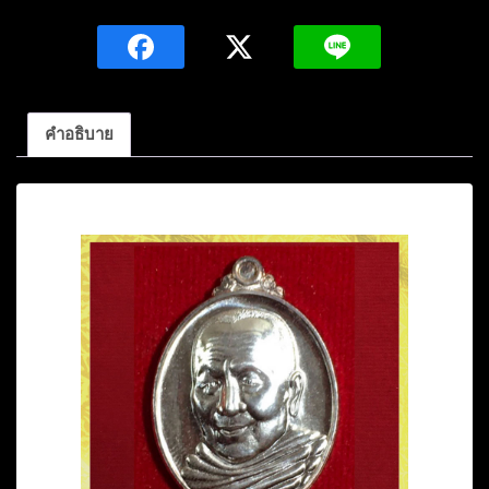
บุญ
หนา
ธัมม
ทิน
โน
คำอธิบาย
รุ่น
รับ
คำอธิบาย
ทรัพย์
โชค
ลาภ๘๐หลัง
พระ
สิว
ลี
เนื้อ
เงิน
หมายเลข๘๕ปี2555
วัด
ป่า
โสตถิ