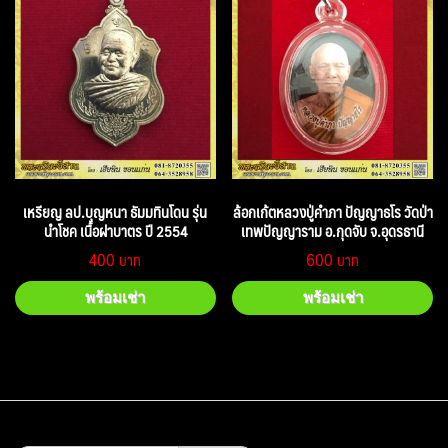
เหรียญ ลป.บุญหนา ธัมมทินโดน รุ่น
ล้อกเก้ตหลวงปู่คำภา ปัญญาธโร วัดป่า
นำโชค เนื้อฝาบาตร ปี 2554
เทพปัญญาราม อ.กุดจับ จ.อุดรธานี
400
600
พร้อมเช่า
พร้อมเช่า