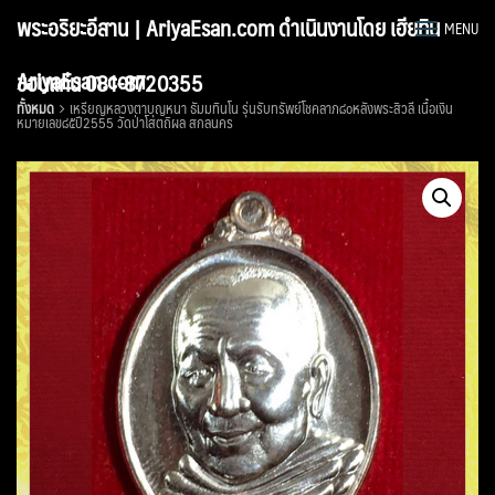
Skip
พระอริยะอีสาน | AriyaEsan.com ดำเนินงานโดย เฮียทิน
MENU
to
content
AriyaEsan.com
ขอนแก่น 081-8720355
ทั้งหมด
เหรียญหลวงตาบุญหนา ธัมมทินโน รุ่นรับทรัพย์โชคลาภ๘๐หลังพระสิวลี เนื้อเงิน
หมายเลข๘๕ปี2555 วัดป่าโสตถิผล สกลนคร