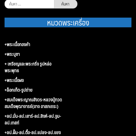
ค้นหา
สำหรับ:
หมวดพระเครื่อง
+พระเนื้อทองคำ
+พระบูชา
+ เหรียญและพระกริ่ง รูปหล่อ
พระพุทธ
+พระเนื้อผง
+ล็อกเก็ต-รูปถ่าย
+สมเด็จพระญาณสังวร-หลวงปู่ทวด
สมเด็จพุฒาจารย์(อาจ อาสภเถระ)
+ลป.มั่น-ลป.เสาร์-ลป.สิงห์-ลป.จูม-
ลป.เทสก์
+ลป.ฝั้น-ลป.ตื้อ-ลป.แปลง-ลป.แยง