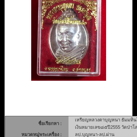
เหรียญหลวงตาบุญหนา ธัมมทินโน
ชื่อเรียกหา :
เงินหมายเลข๘๕ปี2555 วัดป่า
หมวดหมู่พระเครื่อง :
ลป.บุญหนา-ลป.ผ่าน