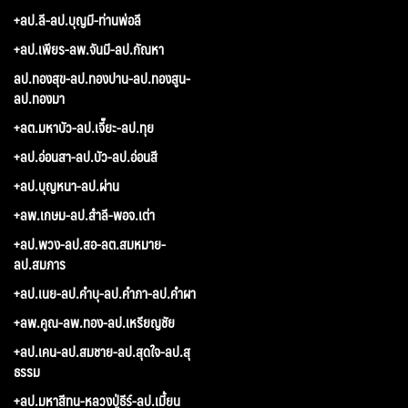
+ลป.ลี-ลป.บุญมี-ท่านพ่อลี
+ลป.เพียร-ลพ.จันมี-ลป.กัณหา
ลป.ทองสุข-ลป.ทองปาน-ลป.ทองสูน-
ลป.ทองมา
+ลต.มหาบัว-ลป.เจี๊ยะ-ลป.ทุย
+ลป.อ่อนสา-ลป.บัว-ลป.อ่อนสี
+ลป.บุญหนา-ลป.ผ่าน
+ลพ.เกษม-ลป.สำลี-พอจ.เต่า
+ลป.พวง-ลป.สอ-ลต.สมหมาย-
ลป.สมภาร
+ลป.เนย-ลป.คำบุ-ลป.คำภา-ลป.คำผา
+ลพ.คูณ-ลพ.ทอง-ลป.เหรียญชัย
+ลป.เคน-ลป.สมชาย-ลป.สุดใจ-ลป.สุ
ธรรม
+ลป.มหาสีทน-หลวงปู่ธีร์-ลป.เมี้ยน