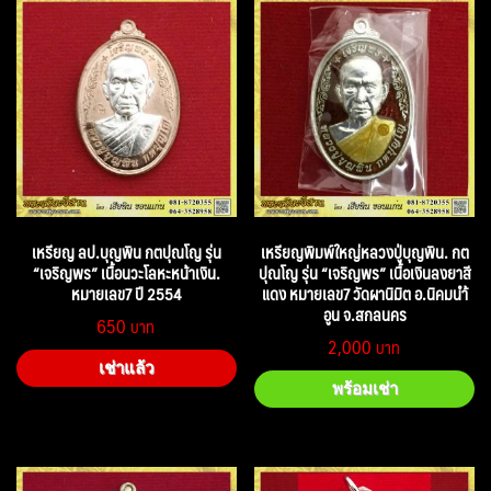
เหรียญ ลป.บุญพิน กตปุณโญ รุ่น
เหรียญพิมพ์ใหญ่หลวงปู่บุญพิน. กต
“เจริญพร” เนื้อนวะโลหะหน้าเงิน.
ปุณโญ รุ่น “เจริญพร” เนื้อเงินลงยาสี
หมายเลข7 ปี 2554
แดง หมายเลข7 วัดผานิมิต อ.นิคมนำ้
อูน จ.สกลนคร
650
2,000
เช่าแล้ว
พร้อมเช่า