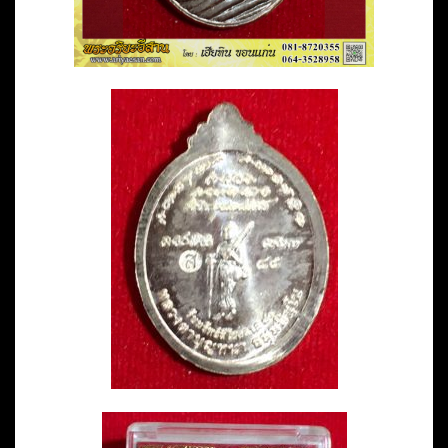
ผล
สกลนคร
ชิ้น