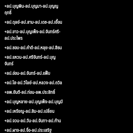
+ลป.บุญพิน-ลป.บุญมา-ลป.บุญญ
ฤทธิ์
+ลป.ดุลย์-ลป.สาม-ลป.เดช-ลป.เยื้อน
+ลป.ขาว-ลป.บุญเพ็ง-ลป.จันทร์ศรี-
ลป.ประไพร
+ลป.ชอบ-ลป.คำดี-ลป.หลุย-ลป.สีธน
+ลป.แหวน-ลป.ศรีจันทร์-ลป.บุญ
จันทร์
+ลป.อ่อน-ลป.จันทร์-ลป.แฟ็บ
+ลป.โส-ลป.วิไลย์-ลป.หลวง-ลป.ถวิล
+ลพ.ขันตี-ลป.ท่อน-ลพ.ประสิทธิ์
+ลป.บุญหลาย-ลป.บุญเพ็ง-ลป.บุญมี
+ลป.เหรียญ-ลป.สิม-ลป.เปลี่ยน
+ลป.จวน-ลป.วัน-ลป.จันทา-ลป.ก้าน
+ลป.ผาง-ลป.จื่อ-ลป.ประเสริฐ