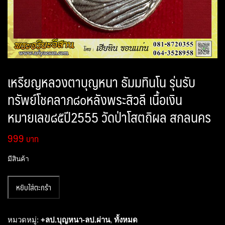
เหรียญหลวงตาบุญหนา ธัมมทินโน รุ่นรับ
ทรัพย์โชคลาภ๘๐หลังพระสิวลี เนื้อเงิน
หมายเลข๘๕ปี2555 วัดป่าโสตถิผล สกลนคร
999
มีสินค้า
จำนวน
หยิบใส่ตะกร้า
เหรียญ
หลวง
ตา
หมวดหมู่:
+ลป.บุญหนา-ลป.ผ่าน
,
ทั้งหมด