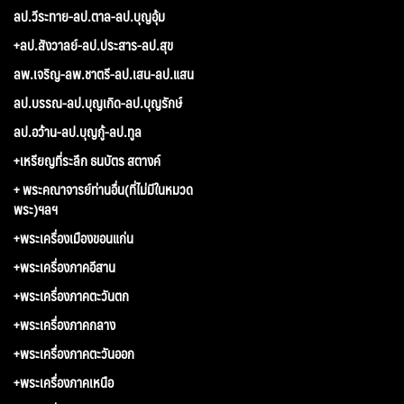
ลป.วีระทาย-ลป.ตาล-ลป.บุญอุ้ม
+ลป.สังวาลย์-ลป.ประสาร-ลป.สุข
ลพ.เจริญ-ลพ.ชาตรี-ลป.เสน-ลป.แสน
ลป.บรรณ-ลป.บุญเกิด-ลป.บุญรักษ์
ลป.อว้าน-ลป.บุญกู้-ลป.ทูล
+เหรียญที่ระลึก ธนบัตร สตางค์
+ พระคณาจารย์ท่านอื่น(ที่ไม่มีในหมวด
พระ)ฯลฯ
+พระเครื่องเมืองขอนแก่น
+พระเครื่องภาคอีสาน
+พระเครื่องภาคตะวันตก
+พระเครื่องภาคกลาง
+พระเครื่องภาคตะวันออก
+พระเครื่องภาคเหนือ