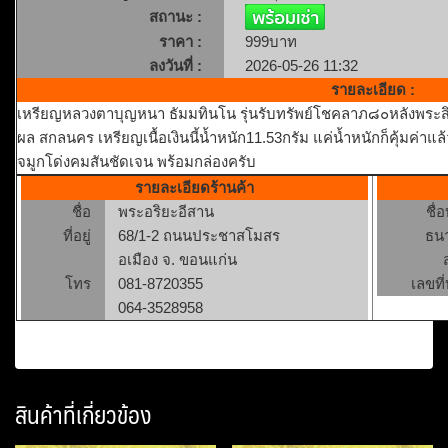
สถานะ :
ราคา :
999บาท
ลงวันที่ :
2026-05-26 11:32
รายละเอียด :
เหรียญหลวงตาบุญหนา ธัมมทินโน รุ่นรับทรัพย์โชคลาภ๘๐หลังพระสิว
ผล สกลนคร เหรียญเนื้อเงินนี้น้ำหนัก11.53กรัม แค่น้ำหนักก็คุ้มค
จมูกโด่งคมสันชัดเจน พร้อมกล่องครับ
รายละเอียดร้านค้า
ชื่อ
พระอริยะอีสาน
ชื่
ที่อยู่
68/1-2 ถนนประชาสโมสร
ธน
อเมือง จ. ขอนแก่น
โทร
081-8720355
เลขที่
064-3528958
สินค้าที่เกี่ยวข้อง