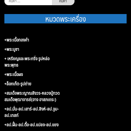
สำหรับ:
หมวดพระเครื่อง
+พระเนื้อทองคำ
+พระบูชา
+ เหรียญและพระกริ่ง รูปหล่อ
พระพุทธ
+พระเนื้อผง
+ล็อกเก็ต-รูปถ่าย
+สมเด็จพระญาณสังวร-หลวงปู่ทวด
สมเด็จพุฒาจารย์(อาจ อาสภเถระ)
+ลป.มั่น-ลป.เสาร์-ลป.สิงห์-ลป.จูม-
ลป.เทสก์
+ลป.ฝั้น-ลป.ตื้อ-ลป.แปลง-ลป.แยง