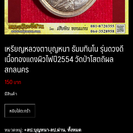
เหรียญหลวงตาบุญหนา ธัมมทินโน รุ่นดวงดี
เนื้อทองแดงผิวไฟปี2554 วัดป่าโสตถิผล
สกลนคร
150
มีสินค้า
จำนวน
หยิบใส่ตะกร้า
เหรียญ
หลวง
ตา
หมวดหมู่:
+ลป.บุญหนา-ลป.ผ่าน
,
ทั้งหมด