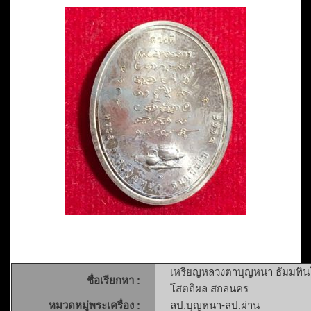
เหรียญหลวงตาบุญหนา ธัมมทินโน 
ชื่อเรียกหา :
โสตถิผล สกลนคร
หมวดหมู่พระเครื่อง :
ลป.บุญหนา-ลป.ผ่าน