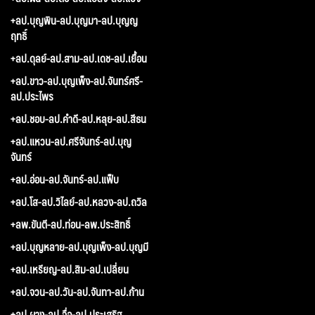
+ลป.บุญพิน-ลป.บุญมา-ลป.บุญญ
ฤทธิ์
+ลป.ดุลย์-ลป.สาม-ลป.เดช-ลป.เยื้อน
+ลป.ขาว-ลป.บุญเพ็ง-ลป.จันทร์ศรี-
ลป.ประไพร
+ลป.ชอบ-ลป.คำดี-ลป.หลุย-ลป.สีธน
+ลป.แหวน-ลป.ศรีจันทร์-ลป.บุญ
จันทร์
+ลป.อ่อน-ลป.จันทร์-ลป.แฟ็บ
+ลป.โส-ลป.วิไลย์-ลป.หลวง-ลป.ถวิล
+ลพ.ขันตี-ลป.ท่อน-ลพ.ประสิทธิ์
+ลป.บุญหลาย-ลป.บุญเพ็ง-ลป.บุญมี
+ลป.เหรียญ-ลป.สิม-ลป.เปลี่ยน
+ลป.จวน-ลป.วัน-ลป.จันทา-ลป.ก้าน
+ลป.ผาง-ลป.จื่อ-ลป.ประเสริฐ