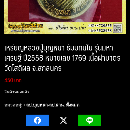
เหรียญหลวงปู่บุญหนา ธัมมทินโน รุ่นมหา
เศรษฐี ปี2558 หมายเลข 1769 เนื้อฝาบาตร
วัดโสถิผล จ.สกลนคร
450
สินค้าหมดแล้ว
หมวดหมู่:
+ลป.บุญหนา-ลป.ผ่าน
,
ทั้งหมด