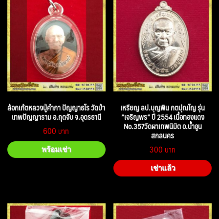
ล้อกเก้ตหลวงปู่คำภา ปัญญาธโร วัดป่า
เหรียญ ลป.บุญพิน กตปุณโญ รุ่น
เทพปัญญาราม อ.กุดจับ จ.อุดรธานี
“เจริญพร” ปี 2554 เนื้อทองแดง
No.357วัดผาเทพนิมิต อ.น้ำอูน
600
สกลนคร
300
พร้อมเช่า
เช่าแล้ว