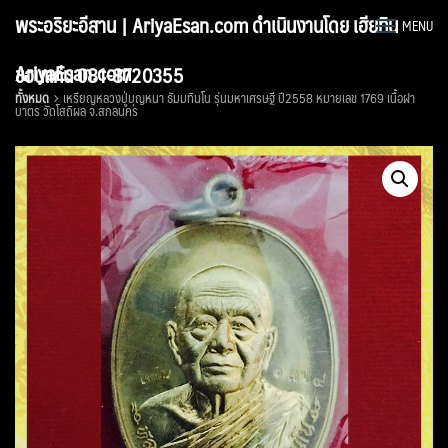
Skip
พระอริยะอีสาน | AriyaEsan.com ดำเนินงานโดย เฮียทิน
MENU
to
content
AriyaEsan.com
ขอนแก่น 081-8720355
ทั้งหมด
เหรียญหลวงปู่บุญหนา ธัมมทินโน รุ่นมหาเศรษฐี ปี2558 หมายเลข 1769 เนื้อฝา
บาตร วัดโสถิผล จ.สกลนคร