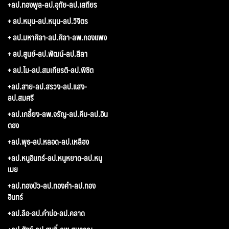
+ลป.ทองพูล-ลป.อุทัย-ลป.เสถียร
+ ลป.หมุน-ลป.หนุน-ลป.วิจิตร
+ ลป.มหาศิลา-ลป.ศิลา-ลพ.กองแพง
+ ลป.สูนย์-ลป.พัฒน์-ลป.สีลา
+ ลป.ไม-ลป.สมเกียรติ-ลป.พิชิต
+ลป.สาย-ลป.สรวง-ลป.แสง-
ลป.สมศรี
+ลป.เกลี้ยง-ลพ.จรัญ-ลป.คีบ-ลป.อิน
ตอง
+ลป.พุธ-ลป.หลอด-ลป.เหลือง
+ลป.หนูอินทร์-ลป.หนูหยาด-ลป.หนู
เมย
+ลป.ทองบัว-ลป.ทองคำ-ลป.ทอง
อินทร์
+ลป.ลือ-ลป.คำบ่อ-ลป.คลาด