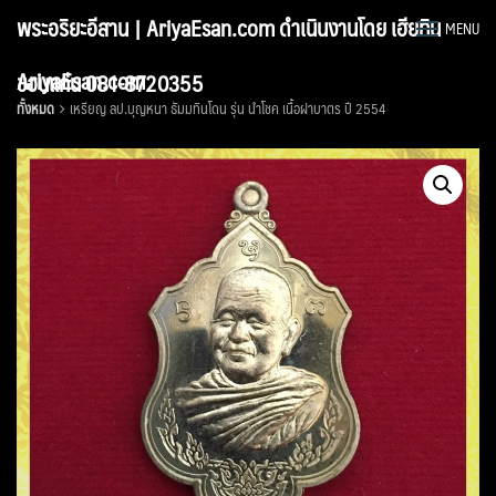
Skip
พระอริยะอีสาน | AriyaEsan.com ดำเนินงานโดย เฮียทิน
MENU
to
content
AriyaEsan.com
ขอนแก่น 081-8720355
ทั้งหมด
เหรียญ ลป.บุญหนา ธัมมทินโดน รุ่น นำโชค เนื้อฝาบาตร ปี 2554