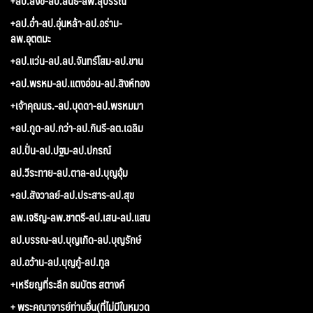
+ลป.สังข์-ลป.สนธิ์-ลพ.สุบรรณ
+ลป.อ่ำ-ลป.อุ่นหล้า-ลป.อร่าม-
ลพ.อุตตมะ
+ลป.แว่น-ลป.ลป.จันทร์โสม-ลป.ขาน
+ลป.พรหม-ลป.แตงอ่อน-ลป.สิงห์ทอง
+เจ้าคุณนร.-ลป.บุดดา-ลป.พรหมมา
+ลป.กูด-ลป.กว่า-ลป.กินรี-ลต.เฉลิม
ลป.ปั่น-ลป.ปฐม-ลป.ปกรณ์
ลป.วีระทาย-ลป.ตาล-ลป.บุญอุ้ม
+ลป.สังวาลย์-ลป.ประสาร-ลป.สุข
ลพ.เจริญ-ลพ.ชาตรี-ลป.เสน-ลป.แสน
ลป.บรรณ-ลป.บุญเกิด-ลป.บุญรักษ์
ลป.อว้าน-ลป.บุญกู้-ลป.ทูล
+เหรียญที่ระลึก ธนบัตร สตางค์
+ พระคณาจารย์ท่านอื่น(ที่ไม่มีในหมวด