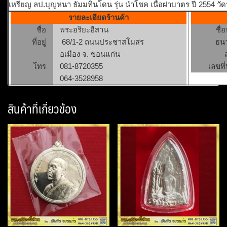
เหรียญ ลป.บุญหนา ธัมมทินโดน รุ่น นำโชค เนื้อฝาบาตร ปี 2554 ว
รายละเอียดร้านค้า
ชื่อ
พระอริยะอีสาน
ชื่
ที่อยู่
68/1-2 ถนนประชาสโมสร
ธน
อเมือง จ. ขอนแก่น
โทร
081-8720355
เลขที่
064-3528958
สินค้าที่เกี่ยวข้อง