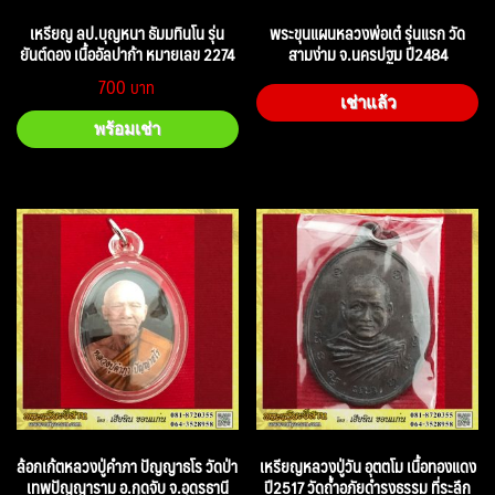
เหรียญ ลป.บุญหนา ธัมมทินโน รุ่น
พระขุนแผนหลวงพ่อเต๋ รุ่นแรก วัด
ยันต์ดอง เนื้ออัลปาก้า หมายเลข 2274
สามง่าม จ.นครปฐม ปี2484
700
เช่าแล้ว
พร้อมเช่า
ล้อกเก้ตหลวงปู่คำภา ปัญญาธโร วัดป่า
เหรียญหลวงปู่วัน อุตตโม เนื้อทองแดง
เทพปัญญาราม อ.กุดจับ จ.อุดรธานี
ปี2517 วัดถ้ำอภัยดำรงธรรม ที่ระลึก