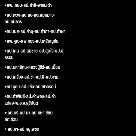
+ลพ.เกษม-ลป.สำลี-พอจ.เต่า
+ลป.พวง-ลป.สอ-ลต.สมหมาย-
ลป.สมภาร
+ลป.เนย-ลป.คำบุ-ลป.คำภา-ลป.คำผา
+ลพ.คูณ-ลพ.ทอง-ลป.เหรียญชัย
+ลป.เคน-ลป.สมชาย-ลป.สุดใจ-ลป.สุ
ธรรม
+ลป.มหาสีทน-หลวงปู่ธีร์-ลป.เมี้ยน
+ลป.เครื่อง-ลป.ชา-ลป.สี-ลป.จาม
+ลป.อุดม-ลป.แก้ว-ลป.เชาวรัตน์
+ลป.คำพันธ์-ลป.คำพอง-ลป.คำ
แปลง-พ.อ.จ.สุริยันต์
+ ลป.ศรี-ลป.มา-ลป.มหาเขียน-
ลต.ล้วน
+ ลป.หา-ลป.หนูเพชร