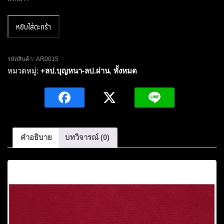
จำนวน
หยิบใส่ตะกร้า
เหรียญ
ลป.บุญ
หนา
รหัสสินค้า:
AR0015
ธัมม
หมวดหมู่:
+ลป.บุญหนา-ลป.ผ่าน
,
ทั้งหมด
ทิน
โดน
รุ่น
นำ
โชค
คำอธิบาย
บทวิจารณ์ (0)
เนื้อ
ฝา
คำอธิบาย
บาตร
ปี
2554
ชิ้น