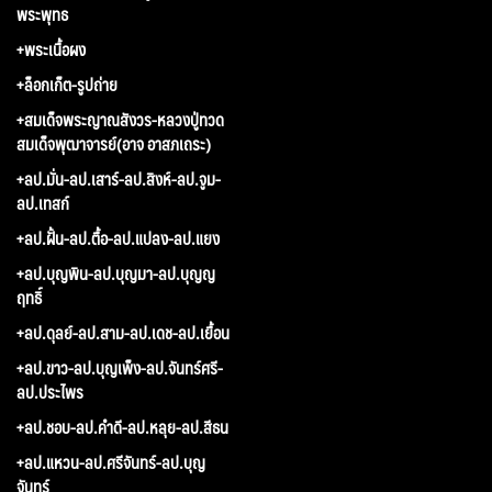
พระพุทธ
+พระเนื้อผง
+ล็อกเก็ต-รูปถ่าย
+สมเด็จพระญาณสังวร-หลวงปู่ทวด
สมเด็จพุฒาจารย์(อาจ อาสภเถระ)
+ลป.มั่น-ลป.เสาร์-ลป.สิงห์-ลป.จูม-
ลป.เทสก์
+ลป.ฝั้น-ลป.ตื้อ-ลป.แปลง-ลป.แยง
+ลป.บุญพิน-ลป.บุญมา-ลป.บุญญ
ฤทธิ์
+ลป.ดุลย์-ลป.สาม-ลป.เดช-ลป.เยื้อน
+ลป.ขาว-ลป.บุญเพ็ง-ลป.จันทร์ศรี-
ลป.ประไพร
+ลป.ชอบ-ลป.คำดี-ลป.หลุย-ลป.สีธน
+ลป.แหวน-ลป.ศรีจันทร์-ลป.บุญ
จันทร์