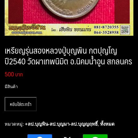
เหรียญรุ่นสองหลวงปู่บุญพิน กตปุญโญ
ปี2540 วัดผาเทพนิมิต อ.นิคมน้ำอูน สกลนคร
500
มีสินค้า
จำนวน
หยิบใส่ตะกร้า
เหรียญ
รุ่น
สอง
หมวดหมู่:
+ลป.บุญพิน-ลป.บุญมา-ลป.บุญญฤทธิ์
,
ทั้งหมด
หลวง
ปู่