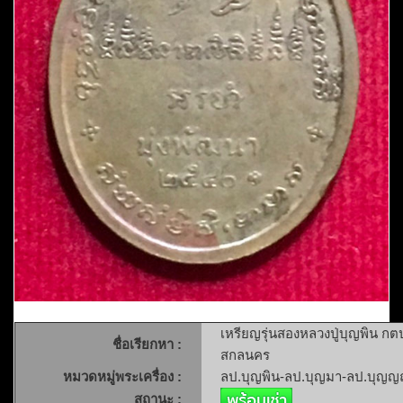
เหรียญรุ่นสองหลวงปู่บุญพิน กต
ชื่อเรียกหา :
สกลนคร
หมวดหมู่พระเครื่อง :
ลป.บุญพิน-ลป.บุญมา-ลป.บุญญฤ
สถานะ :