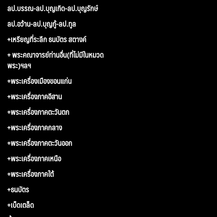
ลป.บรรณ-ลป.บุญเกิด-ลป.บุญรักษ์
ลป.อว้าน-ลป.บุญกู้-ลป.ทูล
+เหรียญที่ระลึก ธนบัตร สตางค์
+ พระคณาจารย์ท่านอื่น(ที่ไม่มีในหมวด
พระ)ฯลฯ
+พระเครื่องเมืองขอนแก่น
+พระเครื่องภาคอีสาน
+พระเครื่องภาคตะวันตก
+พระเครื่องภาคกลาง
+พระเครื่องภาคตะวันออก
+พระเครื่องภาคเหนือ
+พระเครื่องภาคใต้
+ธนบัตร
+เบ็ดเตล็ด