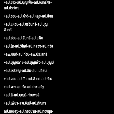
+ลป.ขาว-ลป.บุญเพ็ง-ลป.จันทร์ศรี-
ลป.ประไพร
+ลป.ชอบ-ลป.คำดี-ลป.หลุย-ลป.สีธน
+ลป.แหวน-ลป.ศรีจันทร์-ลป.บุญ
จันทร์
+ลป.อ่อน-ลป.จันทร์-ลป.แฟ็บ
+ลป.โส-ลป.วิไลย์-ลป.หลวง-ลป.ถวิล
+ลพ.ขันตี-ลป.ท่อน-ลพ.ประสิทธิ์
+ลป.บุญหลาย-ลป.บุญเพ็ง-ลป.บุญมี
+ลป.เหรียญ-ลป.สิม-ลป.เปลี่ยน
+ลป.จวน-ลป.วัน-ลป.จันทา-ลป.ก้าน
+ลป.ผาง-ลป.จื่อ-ลป.ประเสริฐ
+ลป.ลี-ลป.บุญมี-ท่านพ่อลี
+ลป.เพียร-ลพ.จันมี-ลป.กัณหา
ลป.ทองสุข-ลป.ทองปาน-ลป.ทองสูน-