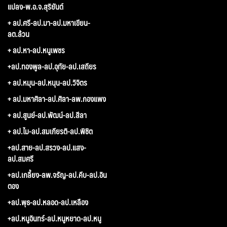
แปลง-พ.อ.จ.สุริยันต์
+ ลป.ศรี-ลป.มา-ลป.มหาเขียน-
ลต.ล้วน
+ ลป.หา-ลป.หนูเพชร
+ลป.ทองพูล-ลป.อุทัย-ลป.เสถียร
+ ลป.หมุน-ลป.หนุน-ลป.วิจิตร
+ ลป.มหาศิลา-ลป.ศิลา-ลพ.กองแพง
+ ลป.สูนย์-ลป.พัฒน์-ลป.สีลา
+ ลป.ไม-ลป.สมเกียรติ-ลป.พิชิต
+ลป.สาย-ลป.สรวง-ลป.แสง-
ลป.สมศรี
+ลป.เกลี้ยง-ลพ.จรัญ-ลป.คีบ-ลป.อิน
ตอง
+ลป.พุธ-ลป.หลอด-ลป.เหลือง
+ลป.หนูอินทร์-ลป.หนูหยาด-ลป.หนู