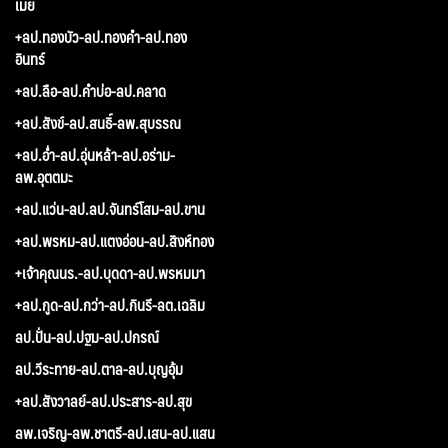
เมย
+ลป.ทองบัว-ลป.ทองคำ-ลป.ทอง
อินทร์
+ลป.ลือ-ลป.คำบ่อ-ลป.คลาด
+ลป.สังข์-ลป.สนธิ์-ลพ.สุบรรณ
+ลป.อ่ำ-ลป.อุ่นหล้า-ลป.อร่าม-
ลพ.อุตตมะ
+ลป.แว่น-ลป.ลป.จันทร์โสม-ลป.ขาน
+ลป.พรหม-ลป.แตงอ่อน-ลป.สิงห์ทอง
+เจ้าคุณนร.-ลป.บุดดา-ลป.พรหมมา
+ลป.กูด-ลป.กว่า-ลป.กินรี-ลต.เฉลิม
ลป.ปั่น-ลป.ปฐม-ลป.ปกรณ์
ลป.วีระทาย-ลป.ตาล-ลป.บุญอุ้ม
+ลป.สังวาลย์-ลป.ประสาร-ลป.สุข
ลพ.เจริญ-ลพ.ชาตรี-ลป.เสน-ลป.แสน