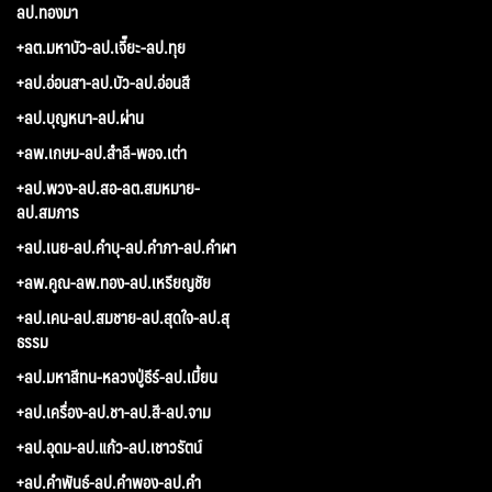
ลป.ทองมา
+ลต.มหาบัว-ลป.เจี๊ยะ-ลป.ทุย
+ลป.อ่อนสา-ลป.บัว-ลป.อ่อนสี
+ลป.บุญหนา-ลป.ผ่าน
+ลพ.เกษม-ลป.สำลี-พอจ.เต่า
+ลป.พวง-ลป.สอ-ลต.สมหมาย-
ลป.สมภาร
+ลป.เนย-ลป.คำบุ-ลป.คำภา-ลป.คำผา
+ลพ.คูณ-ลพ.ทอง-ลป.เหรียญชัย
+ลป.เคน-ลป.สมชาย-ลป.สุดใจ-ลป.สุ
ธรรม
+ลป.มหาสีทน-หลวงปู่ธีร์-ลป.เมี้ยน
+ลป.เครื่อง-ลป.ชา-ลป.สี-ลป.จาม
+ลป.อุดม-ลป.แก้ว-ลป.เชาวรัตน์
+ลป.คำพันธ์-ลป.คำพอง-ลป.คำ