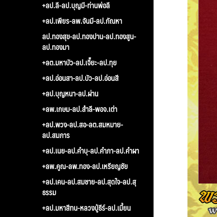
+ลป.ลี-ลป.บุญมี-ท่านพ่อลี
+ลป.เพียร-ลพ.จันมี-ลป.กัณหา
ลป.ทองสุข-ลป.ทองปาน-ลป.ทองสูน-
ลป.ทองมา
+ลต.มหาบัว-ลป.เจี๊ยะ-ลป.ทุย
+ลป.อ่อนสา-ลป.บัว-ลป.อ่อนสี
+ลป.บุญหนา-ลป.ผ่าน
+ลพ.เกษม-ลป.สำลี-พอจ.เต่า
+ลป.พวง-ลป.สอ-ลต.สมหมาย-
ลป.สมภาร
+ลป.เนย-ลป.คำบุ-ลป.คำภา-ลป.คำผา
+ลพ.คูณ-ลพ.ทอง-ลป.เหรียญชัย
+ลป.เคน-ลป.สมชาย-ลป.สุดใจ-ลป.สุ
ธรรม
+ลป.มหาสีทน-หลวงปู่ธีร์-ลป.เมี้ยน