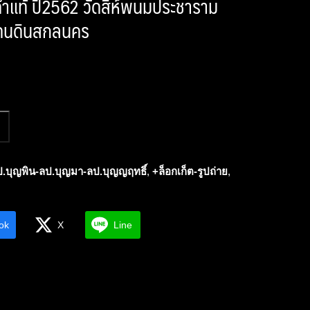
แท้ ปี2562 วัดสีห์พนมประชาราม
แดนดินสกลนคร
.บุญพิน-ลป.บุญมา-ลป.บุญญฤทธิ์
,
+ล็อกเก็ต-รูปถ่าย
,
ok
X
Line