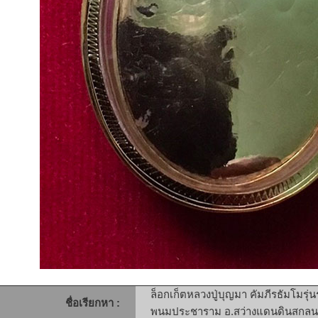
ล็อกเก็ตหลวงปู่บุญมา คัมภีรธัมโมรุ่
ชื่อเรียกหา :
พนมประชาราม อ.สว่างแดนดินสกล