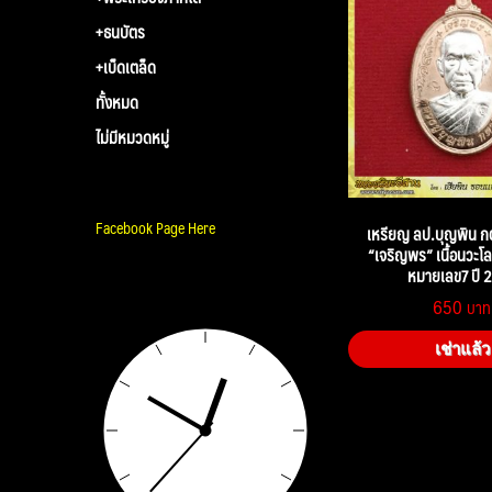
+ธนบัตร
+เบ็ดเตล็ด
ทั้งหมด
ไม่มีหมวดหมู่
Facebook Page Here
เหรียญ ลป.บุญพิน กต
“เจริญพร” เนื้อนวะโล
หมายเลข7 ปี 
650
เช่าแล้ว