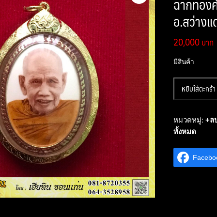
ฉากทองคำ
อ.สว่าง
20,000
มีสินค้า
จำนวน
หยิบใส่ตะกร้า
ล็อก
เก็ต
หลวง
หมวดหมู่:
+ลป
ปู่
ทั้งหมด
บุญ
มา
Facebo
คัมภีร
ธัม
โม
รุ่น
รวย