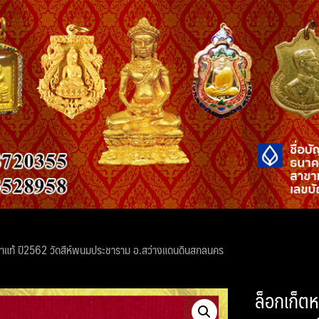
งคำแท้ ปี2562 วัดสีห์พนมประชาราม อ.สว่างแดนดินสกลนคร
ล็อกเก็ตห