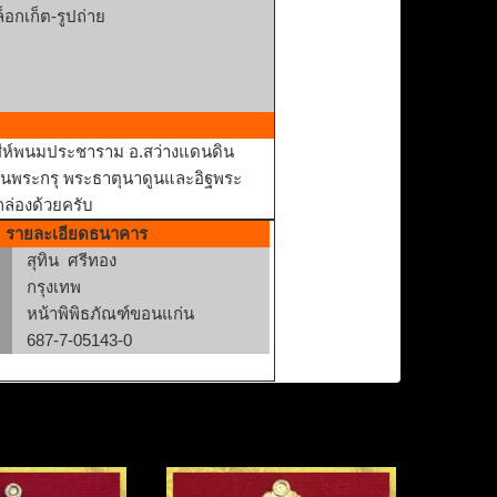
อกเก็ต-รูปถ่าย
ดสีห์พนมประชาราม อ.สว่างแดนดิน
นพระกรุ พระธาตุนาดูนและอิฐพระ
กล่องด้วยครับ
รายละเอียดธนาคาร
สุทิน ศรีทอง
กรุงเทพ
หน้าพิพิธภัณฑ์ขอนแก่น
687-7-05143-0