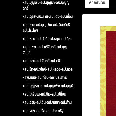
+ลป.บุญพิน-ลป.บุญมา-ลป.บุญญ
คำอธิบาย
ฤทธิ์
+ลป.ดุลย์-ลป.สาม-ลป.เดช-ลป.เยื้อน
คำอธิบาย
+ลป.ขาว-ลป.บุญเพ็ง-ลป.จันทร์ศรี-
ลป.ประไพร
+ลป.ชอบ-ลป.คำดี-ลป.หลุย-ลป.สีธน
+ลป.แหวน-ลป.ศรีจันทร์-ลป.บุญ
จันทร์
+ลป.อ่อน-ลป.จันทร์-ลป.แฟ็บ
+ลป.โส-ลป.วิไลย์-ลป.หลวง-ลป.ถวิล
+ลพ.ขันตี-ลป.ท่อน-ลพ.ประสิทธิ์
+ลป.บุญหลาย-ลป.บุญเพ็ง-ลป.บุญมี
+ลป.เหรียญ-ลป.สิม-ลป.เปลี่ยน
+ลป.จวน-ลป.วัน-ลป.จันทา-ลป.ก้าน
+ลป.ผาง-ลป.จื่อ-ลป.ประเสริฐ