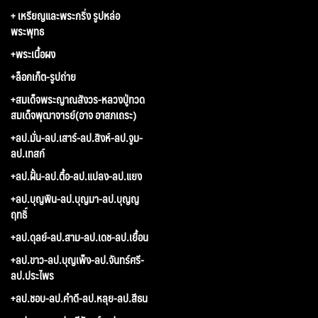
+ เหรียญและพระกริ่ง รูปหล่อ
พระพุทธ
+พระเนื้อผง
+ล็อกเก็ต-รูปถ่าย
+สมเด็จพระญาณสังวร-หลวงปู่ทวด
สมเด็จพุฒาจารย์(อาจ อาสภเถระ)
+ลป.มั่น-ลป.เสาร์-ลป.สิงห์-ลป.จูม-
ลป.เทสก์
+ลป.ฝั้น-ลป.ตื้อ-ลป.แปลง-ลป.แยง
+ลป.บุญพิน-ลป.บุญมา-ลป.บุญญ
ฤทธิ์
+ลป.ดุลย์-ลป.สาม-ลป.เดช-ลป.เยื้อน
+ลป.ขาว-ลป.บุญเพ็ง-ลป.จันทร์ศรี-
ลป.ประไพร
+ลป.ชอบ-ลป.คำดี-ลป.หลุย-ลป.สีธน