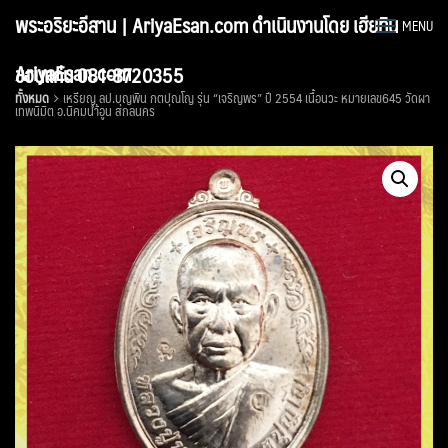
Skip
พระอริยะอีสาน | AriyaEsan.com ดำเนินงานโดย เฮียทิน
MENU
to
content
AriyaEsan.com
ขอนแก่น 081-8720355
ทั้งหมด
เหรียญ ลป.บุญพิน กตปุณโญ รุ่น “เจริญพร” ปี 2554 เนื้อนวะ หมายเลข645 วัดผา
เทพนิมิต อ.นิคมนำ้อูน สกลนคร