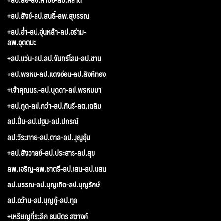
+ลป.สังข์-ลป.สนธิ์-ลพ.สุบรรณ
+ลป.อ่ำ-ลป.อุ่นหล้า-ลป.อร่าม-
ลพ.อุตตมะ
+ลป.แว่น-ลป.ลป.จันทร์โสม-ลป.ขาน
+ลป.พรหม-ลป.แตงอ่อน-ลป.สิงห์ทอง
+เจ้าคุณนร.-ลป.บุดดา-ลป.พรหมมา
+ลป.กูด-ลป.กว่า-ลป.กินรี-ลต.เฉลิม
ลป.ปั่น-ลป.ปฐม-ลป.ปกรณ์
ลป.วีระทาย-ลป.ตาล-ลป.บุญอุ้ม
+ลป.สังวาลย์-ลป.ประสาร-ลป.สุข
ลพ.เจริญ-ลพ.ชาตรี-ลป.เสน-ลป.แสน
ลป.บรรณ-ลป.บุญเกิด-ลป.บุญรักษ์
ลป.อว้าน-ลป.บุญกู้-ลป.ทูล
+เหรียญที่ระลึก ธนบัตร สตางค์