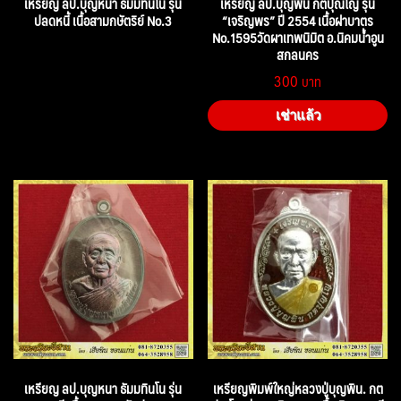
เหรียญ ลป.บุญหนา ธัมมทินโน รุ่น
เหรียญ ลป.บุญพิน กตปุณโญ รุ่น
ปลดหนี้ เนื้อสามกษัตริย์ No.3
“เจริญพร” ปี 2554 เนื้อฝาบาตร
No.1595วัดผาเทพนิมิต อ.นิคมน้ำอูน
สกลนคร
300
เช่าแล้ว
เหรียญ ลป.บุญหนา ธัมมทินโน รุ่น
เหรียญพิมพ์ใหญ่หลวงปู่บุญพิน. กต