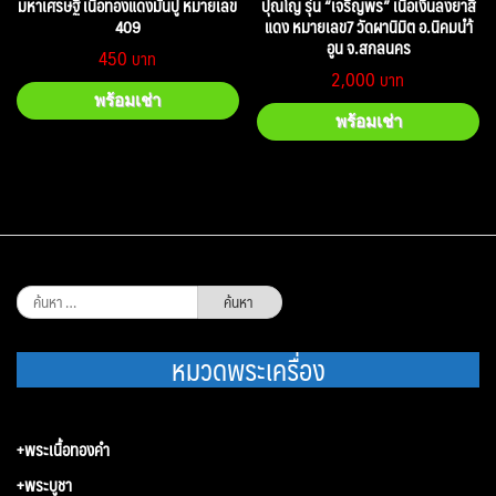
มหาเศรษฐี เนื้อทองแดงมันปู หมายเลข
ปุณโญ รุ่น “เจริญพร” เนื้อเงินลงยาสี
409
แดง หมายเลข7 วัดผานิมิต อ.นิคมนำ้
อูน จ.สกลนคร
450
2,000
พร้อมเช่า
พร้อมเช่า
ค้นหา
สำหรับ:
หมวดพระเครื่อง
+พระเนื้อทองคำ
+พระบูชา