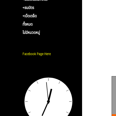
+ธนบัตร
+เบ็ดเตล็ด
ทั้งหมด
ไม่มีหมวดหมู่
Facebook Page Here