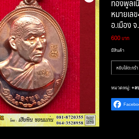
ทองพูลเน
หมายเลข4
อ.เมือง จ
600
มีสินค้า
จำนวน
หยิบใส่ตะกร้า
เหรียญ
พิเศษ
หลวง
หมวดหมู่:
+ลป
ปู่
ทอง
Facebo
พูล
สิริ
กาโม
รุ่น
พิเศษ