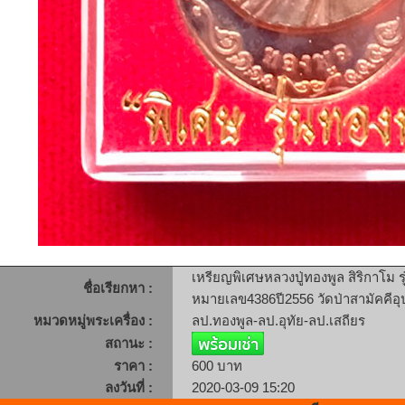
เหรียญพิเศษหลวงปู่ทองพูล สิริกาโม ร
ชื่อเรียกหา :
หมายเลข4386ปี2556 วัดป่าสามัคคีอุป
หมวดหมู่พระเครื่อง :
ลป.ทองพูล-ลป.อุทัย-ลป.เสถียร
สถานะ :
ราคา :
600 บาท
ลงวันที่ :
2020-03-09 15:20