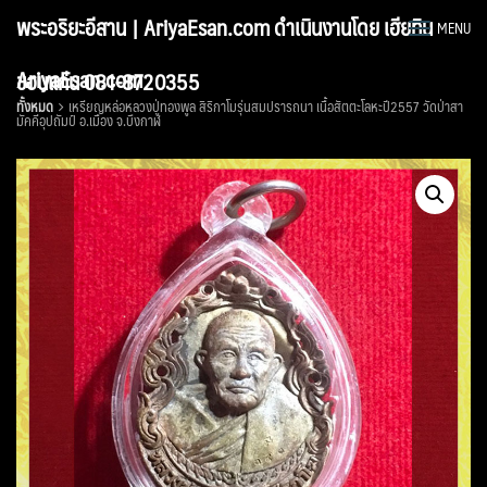
Skip
พระอริยะอีสาน | AriyaEsan.com ดำเนินงานโดย เฮียทิน
MENU
to
content
AriyaEsan.com
ขอนแก่น 081-8720355
ทั้งหมด
เหรียญหล่อหลวงปู่ทองพูล สิริกาโมรุ่นสมปรารถนา เนื้อสัตตะโลหะปี2557 วัดป่าสา
มัคคีอุปถัมป์ อ.เมือง จ.บึงกาฬ