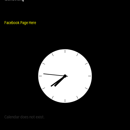
Facebook Page Here
Calendar does not exist.