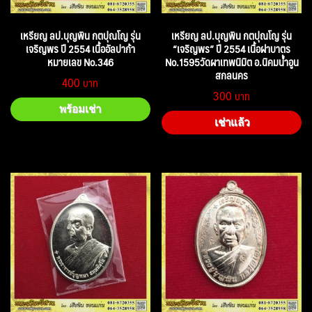
เหรียญ ลป.บุญพิน กตปุณโญ รุ่น
เหรียญ ลป.บุญพิน กตปุณโญ รุ่น
เจริญพร ปี 2554 เนื้ออัลปาก้า
“เจริญพร” ปี 2554 เนื้อฝาบาตร
หมายเลข No.346
No.1595วัดผาเทพนิมิต อ.นิคมน้ำอูน
สกลนคร
400
300
พร้อมเช่า
เช่าแล้ว