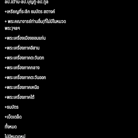
ลป.อว้าน-ลป.บุญกู้-ลป.ทูล
+เหรียญที่ระลึก ธนบัตร สตางค์
+ พระคณาจารย์ท่านอื่น(ที่ไม่มีในหมวด
พระ)ฯลฯ
+พระเครื่องเมืองขอนแก่น
+พระเครื่องภาคอีสาน
+พระเครื่องภาคตะวันตก
+พระเครื่องภาคกลาง
+พระเครื่องภาคตะวันออก
+พระเครื่องภาคเหนือ
+พระเครื่องภาคใต้
+ธนบัตร
+เบ็ดเตล็ด
ทั้งหมด
ไม่มีหมวดหมู่