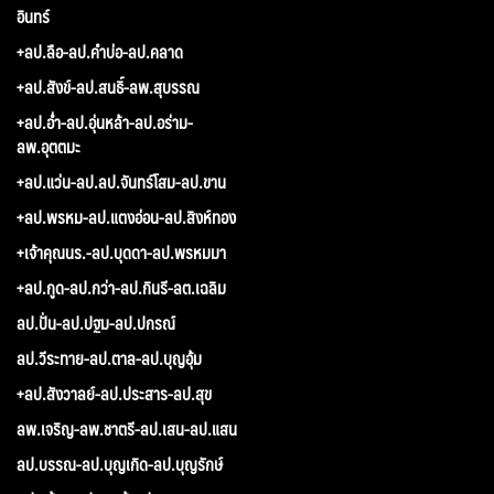
อินทร์
+ลป.ลือ-ลป.คำบ่อ-ลป.คลาด
+ลป.สังข์-ลป.สนธิ์-ลพ.สุบรรณ
+ลป.อ่ำ-ลป.อุ่นหล้า-ลป.อร่าม-
ลพ.อุตตมะ
+ลป.แว่น-ลป.ลป.จันทร์โสม-ลป.ขาน
+ลป.พรหม-ลป.แตงอ่อน-ลป.สิงห์ทอง
+เจ้าคุณนร.-ลป.บุดดา-ลป.พรหมมา
+ลป.กูด-ลป.กว่า-ลป.กินรี-ลต.เฉลิม
ลป.ปั่น-ลป.ปฐม-ลป.ปกรณ์
ลป.วีระทาย-ลป.ตาล-ลป.บุญอุ้ม
+ลป.สังวาลย์-ลป.ประสาร-ลป.สุข
ลพ.เจริญ-ลพ.ชาตรี-ลป.เสน-ลป.แสน
ลป.บรรณ-ลป.บุญเกิด-ลป.บุญรักษ์