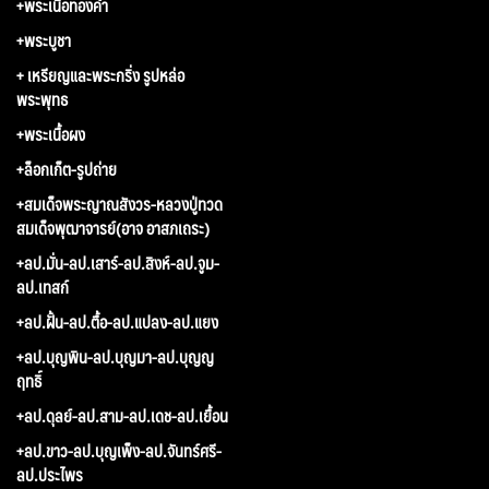
+พระเนื้อทองคำ
+พระบูชา
+ เหรียญและพระกริ่ง รูปหล่อ
พระพุทธ
+พระเนื้อผง
+ล็อกเก็ต-รูปถ่าย
+สมเด็จพระญาณสังวร-หลวงปู่ทวด
สมเด็จพุฒาจารย์(อาจ อาสภเถระ)
+ลป.มั่น-ลป.เสาร์-ลป.สิงห์-ลป.จูม-
ลป.เทสก์
+ลป.ฝั้น-ลป.ตื้อ-ลป.แปลง-ลป.แยง
+ลป.บุญพิน-ลป.บุญมา-ลป.บุญญ
ฤทธิ์
+ลป.ดุลย์-ลป.สาม-ลป.เดช-ลป.เยื้อน
+ลป.ขาว-ลป.บุญเพ็ง-ลป.จันทร์ศรี-
ลป.ประไพร