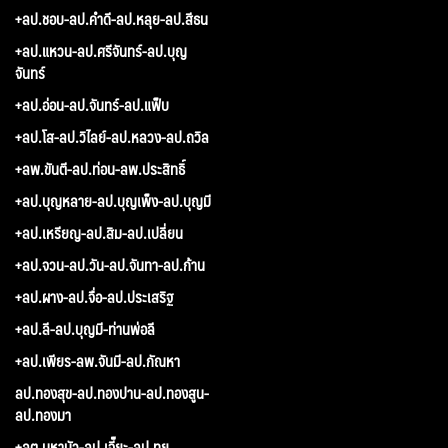
+ลป.ชอบ-ลป.คำดี-ลป.หลุย-ลป.สีธน
+ลป.แหวน-ลป.ศรีจันทร์-ลป.บุญ
จันทร์
+ลป.อ่อน-ลป.จันทร์-ลป.แฟ็บ
+ลป.โส-ลป.วิไลย์-ลป.หลวง-ลป.ถวิล
+ลพ.ขันตี-ลป.ท่อน-ลพ.ประสิทธิ์
+ลป.บุญหลาย-ลป.บุญเพ็ง-ลป.บุญมี
+ลป.เหรียญ-ลป.สิม-ลป.เปลี่ยน
+ลป.จวน-ลป.วัน-ลป.จันทา-ลป.ก้าน
+ลป.ผาง-ลป.จื่อ-ลป.ประเสริฐ
+ลป.ลี-ลป.บุญมี-ท่านพ่อลี
+ลป.เพียร-ลพ.จันมี-ลป.กัณหา
ลป.ทองสุข-ลป.ทองปาน-ลป.ทองสูน-
ลป.ทองมา
+ลต.มหาบัว-ลป.เจี๊ยะ-ลป.ทุย