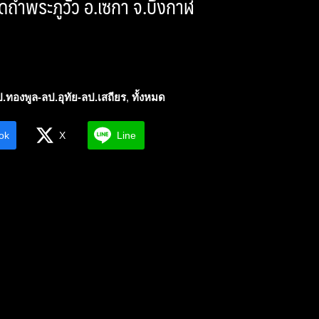
ดถ้ำพระภูวัว อ.เซกา จ.บึงกาฬ
.ทองพูล-ลป.อุทัย-ลป.เสถียร
,
ทั้งหมด
ok
X
Line