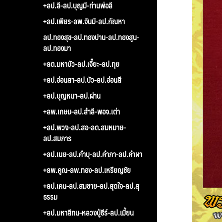
+ลป.ลี-ลป.บุญมี-ท่านพ่อลี
+ลป.เพียร-ลพ.จันมี-ลป.กัณหา
ลป.ทองสุข-ลป.ทองปาน-ลป.ทองสูน-
ลป.ทองมา
+ลต.มหาบัว-ลป.เจี๊ยะ-ลป.ทุย
+ลป.อ่อนสา-ลป.บัว-ลป.อ่อนสี
+ลป.บุญหนา-ลป.ผ่าน
+ลพ.เกษม-ลป.สำลี-พอจ.เต่า
+ลป.พวง-ลป.สอ-ลต.สมหมาย-
ลป.สมภาร
+ลป.เนย-ลป.คำบุ-ลป.คำภา-ลป.คำผา
+ลพ.คูณ-ลพ.ทอง-ลป.เหรียญชัย
+ลป.เคน-ลป.สมชาย-ลป.สุดใจ-ลป.สุ
ธรรม
+ลป.มหาสีทน-หลวงปู่ธีร์-ลป.เมี้ยน