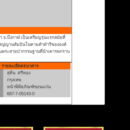
า จ.บึงกาฬ เป็นเหรียญรุ่นแรกสมัยที่
ขาใหญ่ญานสัมปันโนตามคำดำริขององค์
งในพระสายป่ากรรมฐานที่น้าเคารพกราบ
รายละเอียดธนาคาร
สุทิน ศรีทอง
กรุงเทพ
หน้าพิพิธภัณฑ์ขอนแก่น
687-7-05143-0