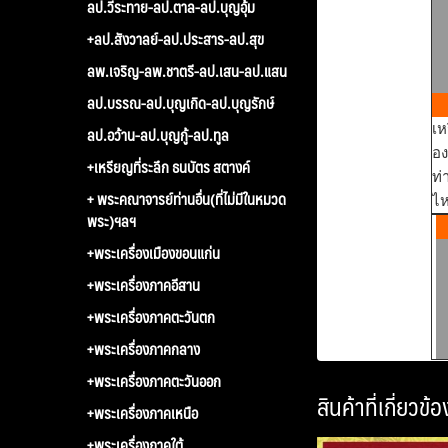
ลป.วีระทาย-ลป.ตาล-ลป.บุญอุ้ม
+ลป.สังวาลย์-ลป.ประสาร-ลป.สุข
ลพ.เจริญ-ลพ.ชาตรี-ลป.เสน-ลป.แสน
ลป.บรรณ-ลป.บุญเกิด-ลป.บุญรักษ์
เห
ลป.อว้าน-ลป.บุญกู้-ลป.ทูล
อง
+เหรียญที่ระลึก ธนบัตร สตางค์
ท่
+ พระคณาจารย์ท่านอื่น(ที่ไม่มีในหมวด
ไห
พระ)ฯลฯ
+พระเครื่องเมืองขอนแก่น
+พระเครื่องภาคอีสาน
+พระเครื่องภาคตะวันตก
+พระเครื่องภาคกลาง
+พระเครื่องภาคตะวันออก
สินค้าที่เกี่ยวข้อ
+พระเครื่องภาคเหนือ
+พระเครื่องภาคใต้