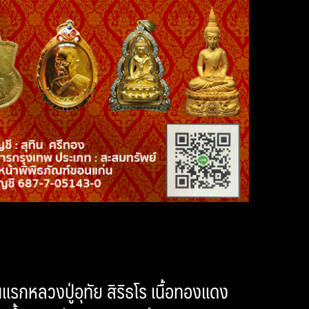
นแรกหลวงปู่อุทัย สิริธโร เนื้อทองแดง